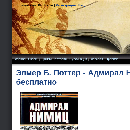
Приветствую Вас
Гость
|
Регистрация
|
Вход
Главная
|
Сказки
|
Притчи
|
Истории
|
Публикации
|
Гостевая
|
Правила
Элмер Б. Поттер - Адмирал 
бесплатно