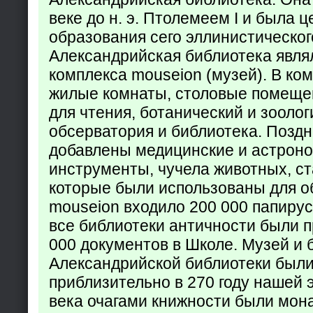
веке до н. э. Птолемеем I и была 
образования сего эллинистическог
Александрийская библиотека явля
комплекса mouseion (музей). В ко
жилые комнаты, столовые помеще
для чтения, ботанический и зоолог
обсерватория и библиотека. Поздн
добавлены медицинские и астрон
инструменты, чучела животных, ст
которые были использованы для о
mouseion входило 200 000 папирус
все библиотеки античности были п
000 документов в Школе. Музей и 
Александрийской библиотеки был
приблизительно в 270 году нашей 
века очагами книжности были мон