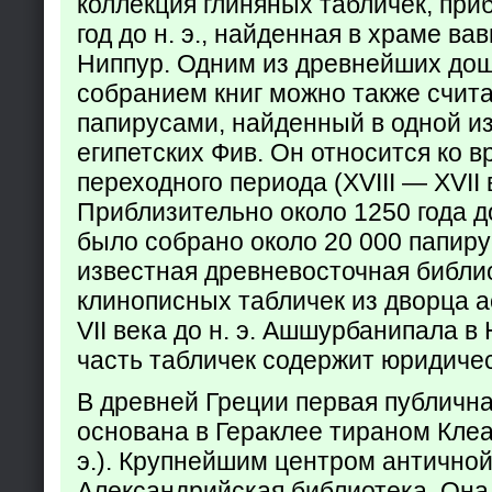
коллекция глиняных табличек, при
год до н. э., найденная в храме ва
Ниппур. Одним из древнейших до
собранием книг можно также счита
папирусами, найденный в одной из
египетских Фив. Он относится ко в
переходного периода (XVIII — XVII вв
Приблизительно около 1250 года до
было собрано около 20 000 папир
известная древневосточная библи
клинописных табличек из дворца а
VII века до н. э. Ашшурбанипала в
часть табличек содержит юридич
В древней Греции первая публичн
основана в Гераклее тираном Клеар
э.). Крупнейшим центром античной
Александрийская библиотека. Она б