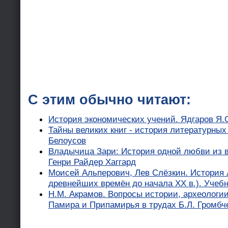
С этим обычно читают:
История экономических учений. Ядгаров Я.
Тайны великих книг - история литературных
Белоусов
Владычица Зари: История одной любви из в
Генри Райдер Хаггард
Моисей Альперович, Лев Слёзкин. История 
древнейших времён до начала XX в.). Учебн
Н.М. Акрамов. Вопросы истории, археологи
Памира и Припамирья в трудах Б.Л. Громбч