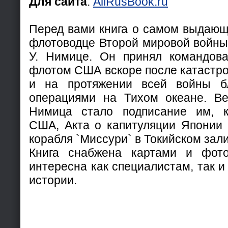
Для сайта
:
AllRusBook.ru
Перед вами книга о самом выдаю
флотоводце Второй мировой войны
У. Нимице. Он принял командова
флотом США вскоре после катастр
и на протяжении всей войны б
операциями на Тихом океане. Ве
Нимица стало подписание им, к
США, Акта о капитуляции Японии 
корабля `Миссури` в Токийском зали
Книга снабжена картами и фот
интересна как специалистам, так 
истории.