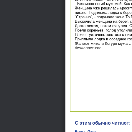
- Безвинно погиб муж мой! Как
Женщина уже решилась броситьс
никого. Подплыла лодка к бере
“Странно”, - подумала жена То 
Выскочила женщина на берег, с
Долго лежал, потом очнулся. О
Поели кореньев, голод утолили
Пэкче - уж очень жестоко с ни
Приплыла лодка в соседнее гос
Жалеют жители Когуре мужа с ж
безжалостного!
С этим обычно читают:
Волк и Лиса