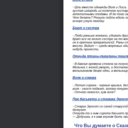
- Шли вместе однажды Волк и Лиса. 
густая изгородь из колючего кустар
аппетитными плодами. И до того за
Что делать? Решили пойти вдоль ог
вскоре узкую лазейку.
Брат и сестра
- Люди раньше воевали, убивали дру
Брат все не велит сестре на то ме
он в еретика превратился2. Раны с
место. Видит — среди мертвых один
нибудь принести.
Откуда птицы-пигалицы пошл
- В давние времена стояла на полу
Мельник с женой умерли, и досталас
мельниковом дворе одни, а мельниц
Волк и сорока
- Летит сорока - черные крылья, б
волк - хвост поджат, голова понуре
- Отчего невесел, кум волк?
Про Каськета и старика Эрохо
- Старик Эрохот со своей старухой
белкуют.
Откуда-то к ним сирота Каськет пр
— Дедушка, я к вам внуком быть пр
Что Вы думаете о Сказк