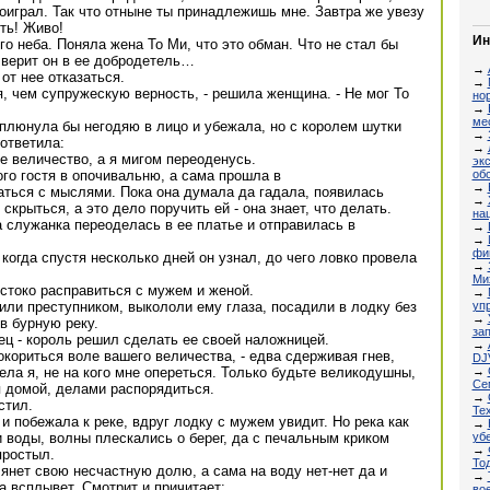
роиграл. Так что отныне ты принадлежишь мне. Завтра же увезу
ть! Живо!
Ин
го неба. Поняла жена То Ми, что это обман. Что не стал бы
о верит он в ее добродетель…
→
от нее отказаться.
→
я, чем супружескую верность, - решила женщина. - Не мог То
но
→
ме
 плюнула бы негодяю в лицо и убежала, но с королем шутки
→
ответила:
→
е величество, а я мигом переоденусь.
эк
об
о гостя в опочивальню, а сама прошла в
→
аться с мыслями. Пока она думала да гадала, появилась
→
крыться, а это дело поручить ей - она знает, что делать.
на
 служанка переоделась в ее платье и отправилась в
→
→
фи
когда спустя несколько дней он узнал, до чего ловко провела
→
Мих
стоко расправиться с мужем и женой.
→
уп
или преступником, выкололи ему глаза, посадили в лодку без
→
в бурную реку.
за
ц - король решил сделать ее своей наложницей.
→
покориться воле вашего величества, - едва сдерживая гнев,
DJ
→
ла я, не на кого мне опереться. Только будьте великодушны,
Се
я домой, делами распорядиться.
→
стил.
Те
и побежала к реке, вдруг лодку с мужем увидит. Но река как
→
уб
и воды, волны плескались о берег, да с печальным криком
→
простыл.
Тод
янет свою несчастную долю, а сама на воду нет-нет да и
→
а всплывет. Смотрит и причитает:
во