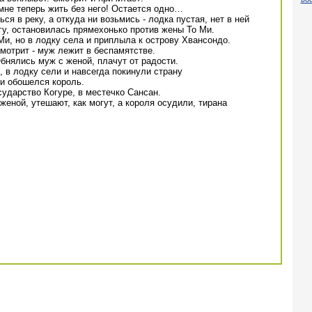
 мне теперь жить без него! Остается одно…
я в реку, а откуда ни возьмись - лодка пустая, нет в ней
гу, остановилась прямехонько против жены То Ми.
Ми, но в лодку села и приплыла к острову Хвансондо.
мотрит - муж лежит в беспамятстве.
бнялись муж с женой, плачут от радости.
, в лодку сели и навсегда покинули страну
ми обошелся король.
ударство Когуре, в местечко Сансан.
еной, утешают, как могут, а короля осудили, тирана