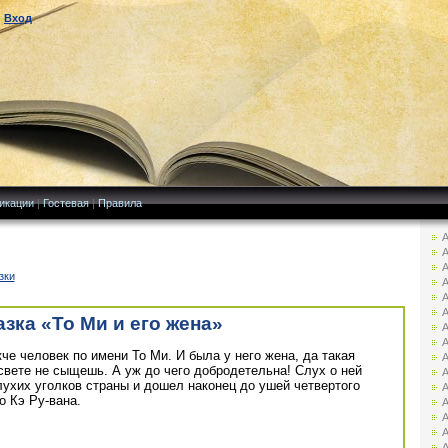
|
Вход
икации
|
Гостевая
|
Правила
А
А
А
зки
А
А
А
азка «То Ми и его жена»
А
А
че человек по имени То Ми. И была у него жена, да такая
А
 свете не сыщешь. А уж до чего добродетельна! Слух о ней
А
ухих уголков страны и дошел наконец до ушей четвертого
А
о Кэ Ру-вана.
А
А
А
А