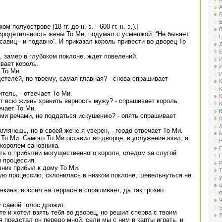
А
Б
Б
 полуострове (18 гг. до н. э. - 600 гг. н. э.).]
В
бродетельность жены То Ми, подумал с усмешкой: “Не бывает
Г
авиц - и подавно”. И приказал король привести во дворец То
Д
Е
 замер в глубоком поклоне, ждет повелений.
И
ивает король.
И
 То Ми.
И
детелей, по-твоему, самая главная? - снова спрашивает
К
К
тель, - отвечает То Ми.
К
 всю жизнь хранить верность мужу? - спрашивает король.
К
ечает То Ми.
К
ми речами, не поддаться искушению? - опять спрашивает
К
Л
лянешь, но в своей жене я уверен, - гордо отвечает То Ми.
М
То Ми. Самого То Ми оставил во дворце, в услужение взял, а
Н
 королем сановника.
О
ть о прибытии могущественного короля, следом за слугой
П
 процессия.
Р
вник прибыл к дому То Ми.
Т
ую процессию, склонилась в низком поклоне, шевельнуться не
У
Ф
кина, воссел на террасе и спрашивает, да так грозно:
Ф
Ч
у самой голос дрожит.
Э
те и хотел взять тебя во дворец, но решил сперва с твоим
Я
 предстал он передо мной, сели мы с ним в карты играть, и