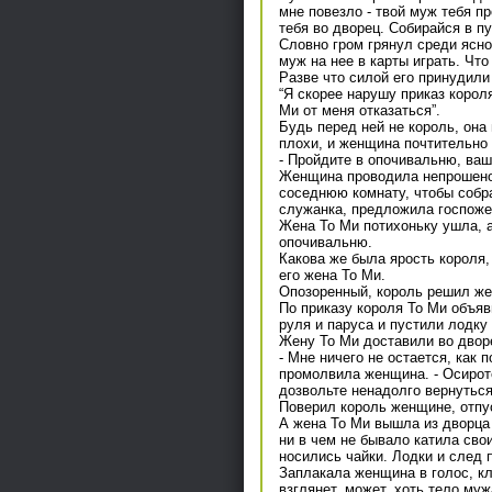
мне повезло - твой муж тебя п
тебя во дворец. Собирайся в пу
Словно гром грянул среди ясно
муж на нее в карты играть. Чт
Разве что силой его принудили 
“Я скорее нарушу приказ корол
Ми от меня отказаться”.
Будь перед ней не король, она
плохи, и женщина почтительно 
- Пройдите в опочивальню, ваш
Женщина проводила непрошеног
соседнюю комнату, чтобы собр
служанка, предложила госпоже с
Жена То Ми потихоньку ушла, а
опочивальню.
Какова же была ярость короля, 
его жена То Ми.
Опозоренный, король решил же
По приказу короля То Ми объяв
руля и паруса и пустили лодку 
Жену То Ми доставили во дворе
- Мне ничего не остается, как 
промолвила женщина. - Осироте
дозвольте ненадолго вернутьс
Поверил король женщине, отпу
А жена То Ми вышла из дворца 
ни в чем не бывало катила сво
носились чайки. Лодки и след 
Заплакала женщина в голос, кл
взглянет, может, хоть тело муж