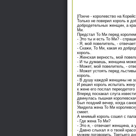
[Пэкче - королевство на Корейском
Только не поверил король в до
добродетельных женщин, а крас
Ми.
Предстал То Ми перед королем,
- Это ты и есть То Ми? - спраш
- Я, мой повелитель, - отвечает
- Скажи, То Ми, какая из добро
король.
- Женская верность, мой повели
- И ты думаешь, женщина может
- Может, мой повелитель, - отв
- Может устоять перед льстивы
король.
- В душу каждой женщины не заг
И решил король испытать жену 
к жене его послал переодетого
Вперед поскакал слуга извести
двинулась пышная королевская
Был поздний вечер, когда сано
Увидела жена То Ми королевск
смеет.
А мнимый король сошел с палан
- Где жена То Ми?
- Это я, - отвечает женщина, а 
- Давно слыхал я о твоей красо
мужем поговорить. Третьего дня