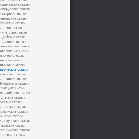
фриканские сказки
елорусские сказки
олгарские сказки
енгерские сказки
реческие сказки
атские сказки
гипетские сказки
ндийские сказки
спанские сказки
тальянские сказки
аталонские сказки
ерекские сказки
етские сказки
итайские сказки
реольские сказки
убинские сказки
атышские сказки
олдавские сказки
емецкие сказки
кеанийские сказки
ольские сказки
усские сказки
атарские сказки
краинские сказки
инские сказки
ранцузские сказки
укотские сказки
венкийские сказки
понские сказки