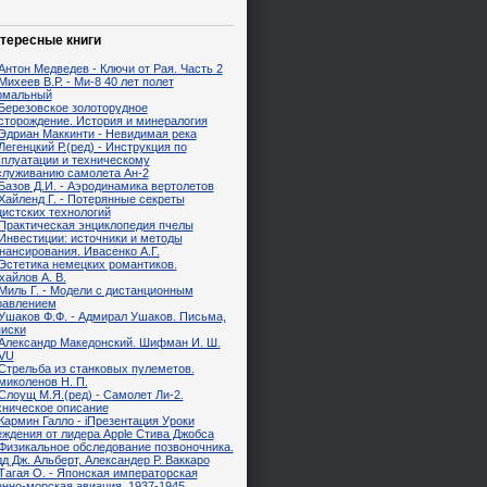
тересные книги
Антон Медведев - Ключи от Рая. Часть 2
Михеев В.Р. - Ми-8 40 лет полет
рмальный
Березовское золоторудное
сторождение. История и минералогия
Эдриан Маккинти - Невидимая река
Легенцкий Р.(ред) - Инструкция по
сплуатации и техническому
служиванию самолета Ан-2
Базов Д.И. - Аэродинамика вертолетов
Хайленд Г. - Потерянные секреты
цистских технологий
Практическая энциклопедия пчелы
Инвестиции: источники и методы
нансирования. Ивасенко А.Г.
Эстетика немецких романтиков.
айлов А. В.
Миль Г. - Модели с дистанционным
равлением
Ушаков Ф.Ф. - Адмирал Ушаков. Письма,
писки
Александр Македонский. Шифман И. Ш.
VU
Стрельба из станковых пулеметов.
миколенов Н. П.
Слоущ М.Я.(ред) - Самолет Ли-2.
хническое описание
Кармин Галло - iПрезентация Уроки
еждения от лидера Apple Стива Джобса
Физикальное обследование позвоночника.
д Дж. Альберт, Александер Р. Ваккаро
Тагая О. - Японская императорская
енно-морская авиация. 1937-1945