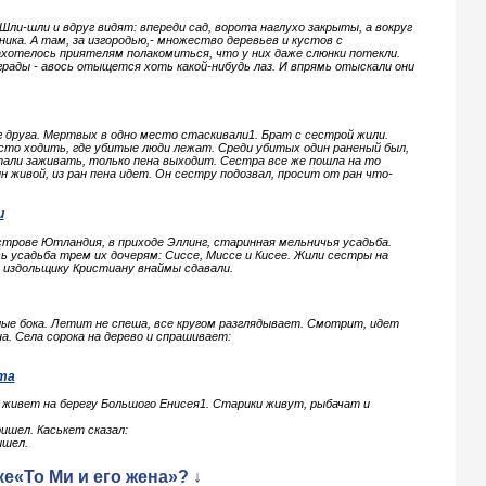
Шли-шли и вдруг видят: впереди сад, ворота наглухо закрыты, а вокруг
ника. А там, за изгородью,- множество деревьев и кустов с
хотелось приятелям полакомиться, что у них даже слюнки потекли.
рады - авось отыщется хоть какой-нибудь лаз. И впрямь отыскали они
г друга. Мертвых в одно место стаскивали1. Брат с сестрой жили.
сто ходить, где убитые люди лежат. Среди убитых один раненый был,
тали заживать, только пена выходит. Сестра все же пошла на то
 живой, из ран пена идет. Он сестру подозвал, просит от ран что-
и
острове Ютландия, в приходе Эллинг, старинная мельничья усадьба.
ь усадьба трем их дочерям: Сиссе, Миссе и Кисее. Жили сестры на
у издольщику Кристиану внаймы сдавали.
елые бока. Летит не спеша, все кругом разглядывает. Смотрит, идет
на. Села сорока на дерево и спрашивает:
та
 живет на берегу Большого Енисея1. Старики живут, рыбачат и
ишел. Каськет сказал:
ишел.
е«То Ми и его жена»? ↓