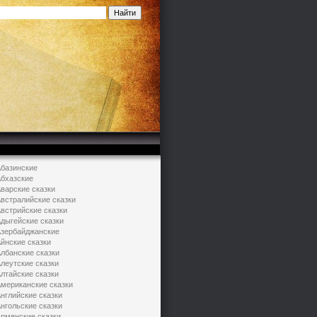
базинские
бхазские
варские сказки
встралийские сказки
встрийские сказки
дыгейские сказки
зербайджанские
йнские сказки
лбанские сказки
леутские сказки
лтайские сказки
мериканские сказки
нглийские сказки
нгольские сказки
рмянские сказки