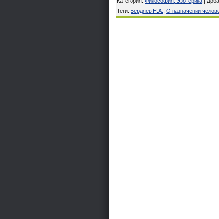
Категория
:
Философия, Эзотерика
|
Доба
Теги
:
Бердяев Н.А.
,
О назначении челов