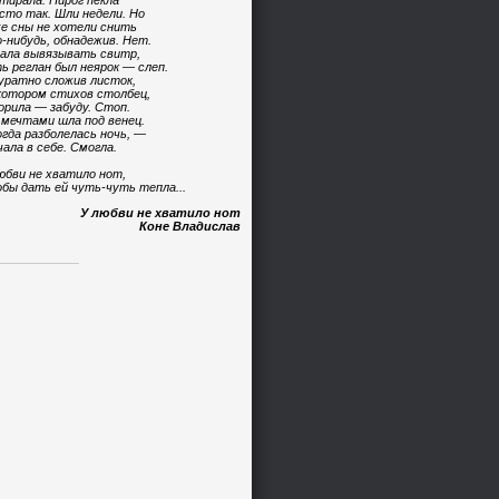
тирала. Пирог пекла
сто так. Шли недели. Но
е сны не хотели снить
-нибудь, обнадежив. Нет.
ала вывязывать свитр,
ь реглан был неярок — слеп.
уратно сложив листок,
котором стихов столбец,
орила — забуду. Стоп.
 мечтами шла под венец.
огда разболелась ночь, —
чала в себе. Смогла.
юбви не хватило нот,
бы дать ей чуть-чуть тепла...
У любви не хватило нот
Коне Владислав