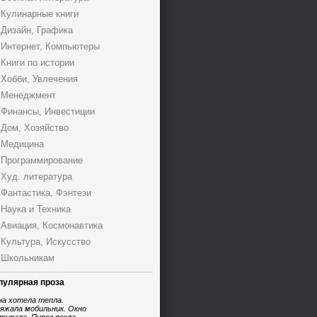
Кулинарные книги
Дизайн, Графика
Интернет, Компьютеры
Книги по истории
Хобби, Увлечения
Менеджмент
Финансы, Инвестиции
Дом, Хозяйство
Медицина
Программирование
Худ. литература
Фантастика, Фэнтези
Наука и Техника
Авиация, Космонавтика
Культура, Искусство
Школьникам
пулярная проза
на хотела тепла.
яжала мобильник. Окно