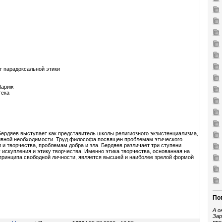
т парадоксальной этики
Париж
тека
 Бердяев выступает как представитель школы религиозного экзистенциализма,
ивной необходимости. Труд философа посвящен проблемам этического
 и творчества, проблемам добра и зла. Бердяев различает три ступени
у искупления и этику творчества. Именно этика творчества, основанная на
принципа свободной личности, является высшей и наиболее зрелой формой
По
А о
Зар