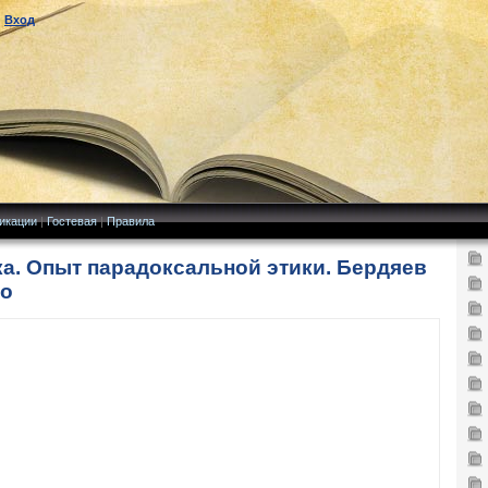
|
Вход
икации
|
Гостевая
|
Правила
ка. Опыт парадоксальной этики. Бердяев
но