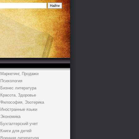
Маркетинг, Продажи
Психология
Бизнес литература
Красота, Здоровье
Философия, Эзотерика
Иностранные языки
Экономика
Бухгалтерский учет
Книги для детей
Военная литература