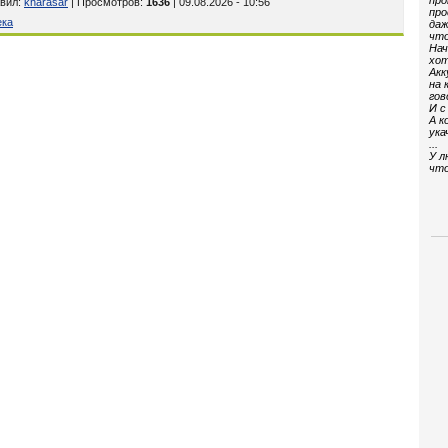
про
вил
:
kharasar
| Просмотров
:
1636
| 09.08.2026 - 10:56
про
ека
даж
что
Нач
хот
Акк
на 
гов
И с
А к
ука
...
У л
что