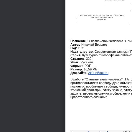
Название
: О назначении человека. Опы
Автор
:Николай Бердяев
Год
: 1931
Издательство
: Современные записки, 
Серия
: Культурно-философская библио
Страниц
: 320
Язык
: Русский
Формат
: PDF
Размер
: 16,59 Mb
Для сайта
:
AllRusBook.ru
В работе "О назначении человека" Н.А.
противопоставляя свободу духа объект
познания, проблемам свободы, личности
этической эволюции: этику закона, этик
защите, переосмыслении и обновлении 
нравственного сознания.