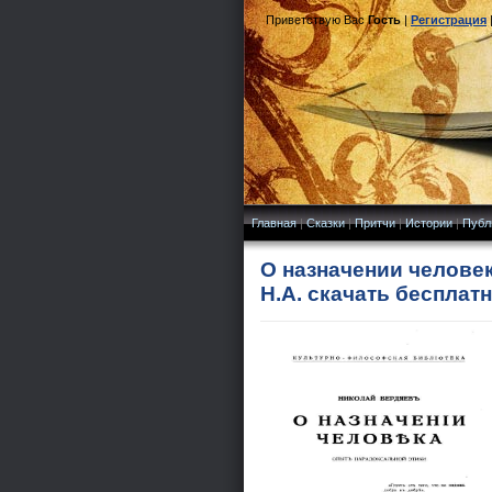
Приветствую Вас
Гость
|
Регистрация
Главная
|
Сказки
|
Притчи
|
Истории
|
Публ
О назначении челове
Н.А. скачать бесплат