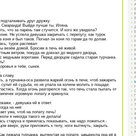
А
Б
Б
В
подталкивать друг дружку:
Г
а, Смаранда! Выйди лучше ты, Иляна.
Д
ь, что за парень там стучится. И кого же увидела?
Е
оне. Не успела девушка закричать с перепугу, как турок
И
а коня и был таков. Погнал он коня по горам да по долам.
И
сь, турок распевал:
И
мы везём домой, Бросим в печь её живой.
К
путным ветром, покуда не доехал до медного дворца,
К
с медными воротами. Перед дворцом сидела старая турчанка.
К
ть!
К
оровья и тебе, сынок.
К
.
К
а славу.
Л
ь, а турчанка-оса развела жаркий огонь в печи, чтоб зажарить
М
 сулит ей судьба, но не упала на колени молить о пощаде.
Н
пастись. Когда огонь разгорелся так, что печь стала пылать от
О
рипечек огромную лопату и крикнула:
П
Р
окажи, - девушка ей в ответ.
Т
огда на неё:
У
тает ума, чтоб на лопату лечь!
Ф
 коли я никогда такого не делала!
Ф
ась старуха и принялась показывать, как надо ложиться.-
Ч
ом вверх, руки приложить к телу, ноги вытянуть, закрыть
Э
Я
Как лежала турчанка, вытянутая на лопате, швырнула она её в