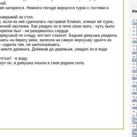
кой.
её затерялся. Немного погодя вернулся турок с гостями и
Ин
 накрывай на стол.
→
, если из неё сделалась пастрама! Кликал, кликал её турок,
Те
печной заслонке. Как увидел он в печи свою мать - чуть было
→
→
 крепок был - не разорвалось сердце.
→
девушкой по следу, вот-вот схватит. Бедная девушка увидела,
→
вшись на берегу реки, залезла на самую верхушку одного из
те
 - сидела там, не шелохнувшись.
→
→
то земля дрожала. Добежав до деревьев, увидел он в воде
ли
→
ултых! - в воду.
В.Е
онул он, а девушка пошла в своё родное село.
→
→
по
→
Ми
→
по
→
пр
→
аф
→
до
→
→
Пс
Пр
→
тр
Вел
(с