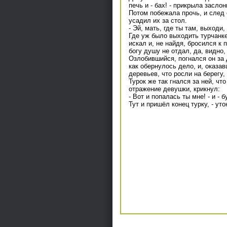
печь и - бах! - прикрыла заслон
Потом побежала прочь, и след 
усадил их за стол.
- Эй, мать, где ты там, выходи,
Где уж было выходить турчанке
искал и, не найдя, бросился к 
богу душу не отдал, да, видно,
Озлобившийся, погнался он за 
как обернулось дело, и, оказа
деревьев, что росли на берегу,
Турок же так гнался за ней, ч
отражение девушки, крикнул:
- Вот и попалась ты мне! - и - б
Тут и пришёл конец турку, - ут