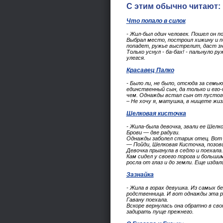
С этим обычно читают:
Что попало в силок
- Жил-был один человек. Пошел он по
Выбрал место, построил хижину и по
попадет, ружье выстрелит, даст зн
Только уснул - ба-бах! - пальнуло р
улегся.
Красавец Палко
- Было ли, не было, отсюда за сем
единственный сын, да только и его-
чем. Однажды встал сын от пустого
– Не хочу я, матушка, в нищете жиз
Шелковая кисточка
- Жила-была девочка, звали ее Шелк
Брови — две радуги.
Однажды заболел старик отец. Вот
— Пойди, Шелковая Кисточка, позови
Девочка прыгнула в седло и поехала.
Кам сидел у своего порога и большим
росла от глаз и до земли. Еще изда
Зазнайка
- Жила в горах девушка. Из самых бе
родственница. И вот однажды эта ро
Гавану поехала.
Вскоре вернулась она обратно в сво
задирать пуще прежнего.