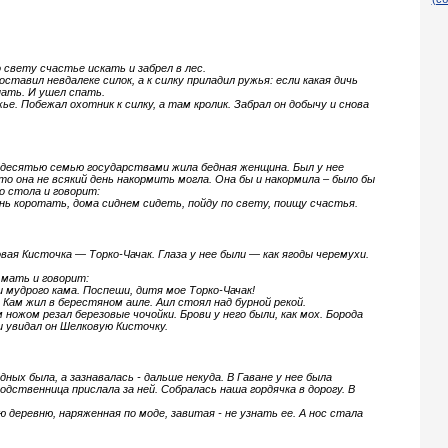
 свету счастье искать и забрел в лес.
ставил невдалеке силок, а к силку приладил ружья: если какая дичь
ать. И ушел спать.
ужье. Побежал охотник к силку, а там кролик. Забрал он добычу и снова
ьюдесятью семью государствами жила бедная женщина. Был у нее
то она не всякий день накормить могла. Она бы и накормила – было бы
 стола и говорит:
нь коротать, дома сиднем сидеть, пойду по свету, поищу счастья.
овая Кисточка — Торко-Чачак. Глаза у нее были — как ягоды черемухи.
 мать и говорит:
 мудрого кама. Поспеши, дитя мое Торко-Чачак!
 Кам жил в берестяном аиле. Аил стоял над бурной рекой.
 ножом резал березовые чочойки. Брови у него были, как мох. Борода
ли увидал он Шелковую Кисточку.
дных была, а зазнавалась - дальше некуда. В Гаване у нее была
дственница прислала за ней. Собралась наша гордячка в дорогу. В
ю деревню, наряженная по моде, завитая - не узнать ее. А нос стала