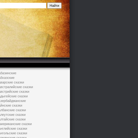
базинские
бхазские
варские сказки
встралийские сказки
встрийские сказки
дыгейские сказки
зербайджанские
йнские сказки
лбанские сказки
леутские сказки
лтайские сказки
мериканские сказки
нглийские сказки
нгольские сказки
рмянские сказки