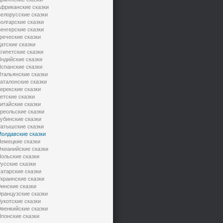
фриканские сказки
елорусские сказки
олгарские сказки
енгерские сказки
реческие сказки
атские сказки
гипетские сказки
ндийские сказки
спанские сказки
тальянские сказки
аталонские сказки
ерекские сказки
етские сказки
итайские сказки
реольские сказки
убинские сказки
атышские сказки
олдавские сказки
емецкие сказки
кеанийские сказки
ольские сказки
усские сказки
атарские сказки
краинские сказки
инские сказки
ранцузские сказки
укотские сказки
венкийские сказки
понские сказки