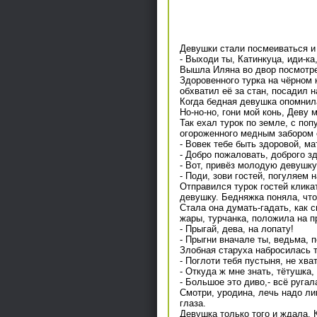
Девушки стали посмеиваться и 
- Выходи ты, Катинкуца, иди-к
Вышла Иляна во двор посмотрет
Здоровенного турка на чёрном к
обхватил её за стан, посадил н
Когда бедная девушка опомнила
Но-но-но, гони мой конь, Деву 
Так ехал турок по земле, с по
огороженного медным забором 
- Вовек тебе быть здоровой, ма
- Добро пожаловать, доброго зд
- Вот, привёз молодую девушку
- Поди, зови гостей, погуляем н
Отправился турок гостей кликат
девушку. Бедняжка поняла, что
Стала она думать-гадать, как с
жары, турчанка, положила на п
- Прыгай, дева, на лопату!
- Прыгни вначале ты, ведьма, п
Злобная старуха набросилась т
- Поглоти тебя пустыня, не хва
- Откуда ж мне знать, тётушка,
- Большое это диво,- всё ругал
Смотри, уродина, лечь надо лиц
глаза.
Девушка только того и ждала. 