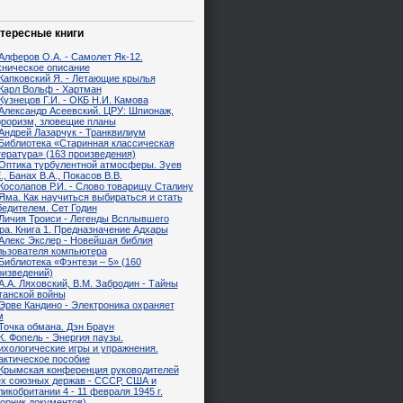
тересные книги
Алферов О.А. - Самолет Як-12.
хническое описание
Капковский Я. - Летающие крылья
Карл Вольф - Хартман
Кузнецов Г.И. - ОКБ Н.И. Камова
Александр Асеевский. ЦРУ: Шпионаж,
рроризм, зловещие планы
Андрей Лазарчук - Транквилиум
Библиотека «Старинная классическая
тература» (163 произведения)
Оптика турбулентной атмосферы. Зуев
., Банах В.А., Покасов В.В.
Косолапов Р.И. - Слово товарищу Сталину
Яма. Как научиться выбираться и стать
бедителем. Сет Годин
Личия Троиси - Легенды Всплывшего
ра. Книга 1. Предназначение Адхары
Алекс Экслер - Новейшая библия
льзователя компьютера
Библиотека «Фэнтези – 5» (160
оизведений)
А.А. Ляховский, В.М. Забродин - Тайны
ганской войны
Эрве Кандино - Электроника охраняет
м
Точка обмана. Дэн Браун
К. Фопель - Энергия паузы.
ихологические игры и упражнения.
актическое пособие
Крымская конференция руководителей
ёх союзных держав - СССР, США и
икобритании 4 - 11 февраля 1945 г.
борник документов)