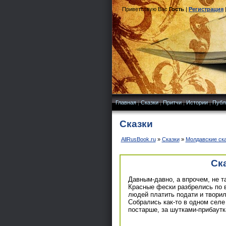
Приветствую Вас
Гость
|
Регистрация
Главная
|
Сказки
|
Притчи
|
Истории
|
Публ
Сказки
AllRusBook.ru
»
Сказки
»
Молдавские ск
Ск
Давным-давно, а впрочем, не т
Красные фески разбрелись по в
людей платить подати и творил
Собрались как-то в одном сел
постарше, за шутками-прибаутка