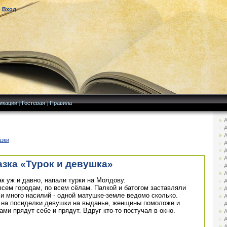
|
Вход
икации
|
Гостевая
|
Правила
А
А
А
азки
А
А
А
азка «Турок и девушка»
А
А
ак уж и давно, напали турки на Молдову.
А
сем городам, по всем сёлам. Палкой и батогом заставляли
А
и много насилий - одной матушке-земле ведомо сколько.
А
е на посиделки девушки на выданье, женщины помоложе и
А
ми прядут себе и прядут. Вдруг кто-то постучал в окно.
А
А
А