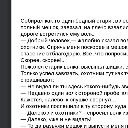
Собирал как-то один бедный старик в ле
полный мешок, завязал, на плечо взвали
дороге встретился ему волк.
— Добрый человек,— жалобно сказал вол
охотники. Спрячь меня поскорее в мешок,
спасение отблагодарю. Все, что попросиш
Скорее, скорее!..
Пожалел старик волка, высыпал шишки, с
Только успел завязать, охотники тут как 
спрашивают:
— Не видел ли ты здесь какого-нибудь зв
— Недавно один волк стороной пробегал
Кажется, налево, к опушке свернул…
И охотники поспешили в ту сторону, куда 
— Далеко ли охотники?—спросил волк из
— Далеко, уже и не видать!
— Тогда развяжи мешок и выпусти меня 