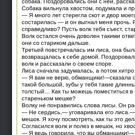
собака. Поздоровались они с ней, расска
Собака вильнула хвостом, подумала и п
— Я много лет стерегла скот и двор моег
состарилась — и он выгнал меня прочь. 
справедливо? Пусть волк тебя съест, ста
Волк остался очень доволен такими отве
они со стариком дальше.
Третьей повстречалась им лиса, она был
возвращалась к себе домой. Поздоровали
волк и рассказали о своем споре.
Лиса сначала задумалась, а потом хитро
— Я вам не верю, обманщики!—сказала о
такой большой, зубы у тебя такие длинны
толстый… Как ты можешь поместиться в
стареньком мешке?
Волку не понравились слова лисы. Он ра
— Не сердись,— уговаривала его лиса.—
мешок. Я хочу посмотреть, как ты это де
Согласился волк и полез в мешок, но хво
— Я ведь говорила, что вы обманщики!—