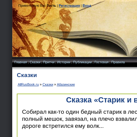
Приветствую Вас
Гость
|
Регистрация
|
Вход
Главная
|
Сказки
|
Притчи
|
Истории
|
Публикации
|
Гостевая
|
Правила
Сказки
AllRusBook.ru
»
Сказки
»
Абазинские
Сказка «Старик и 
Собирал как-то один бедный старик в ле
полный мешок, завязал, на плечо взвали
дороге встретился ему волк...