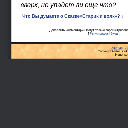
вверх, не упадет ли еще что?
Что Вы думаете о Сказке«Старик и волк»? ↓
Добавлять комментарии могут только зарегистриров
[
Регистрация
|
Вход
]
Sitemap
-
А
Copyright AllRusBook
Использ