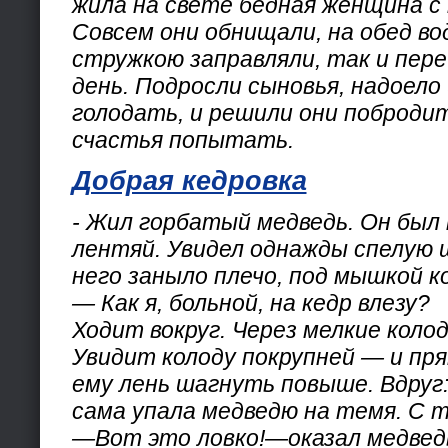
жила на свете бедная женщина с
Совсем они обнищали, на обед во
стружкою заправляли, так и пере
день. Подросли сыновья, надоело
голодать, и решили они побродит
счастья попытать.
Добрая кедровка
- Жил горбатый медведь. Он был
лентяй. Увидел однажды спелую 
него заныло плечо, под мышкой к
— Как я, больной, на кедр влезу?
Ходит вокруг. Через мелкие коло
Увидит колоду покрупней — и пря
ему лень шагнуть повыше. Вдруг
сама упала медведю на темя. С т
—Вот это ловко!—оказал медвед