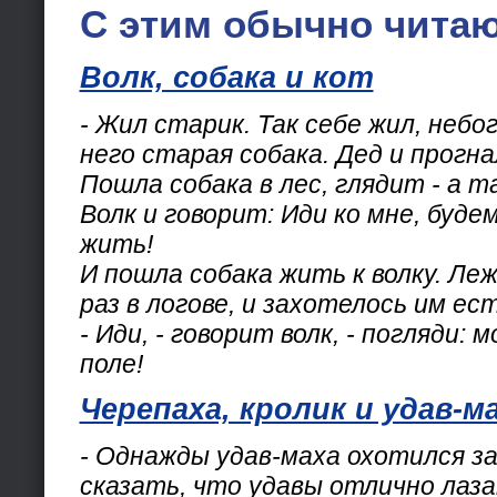
С этим обычно читаю
Волк, собака и кот
- Жил старик. Так себе жил, небо
него старая собака. Дед и прогна
Пошла собака в лес, глядит - а т
Волк и говорит: Иди ко мне, буде
жить!
И пошла собака жить к волку. Ле
раз в логове, и захотелось им ест
- Иди, - говорит волк, - погляди:
поле!
Черепаха, кролик и удав-м
- Однажды удав-маха охотился з
сказать, что удавы отлично лаз