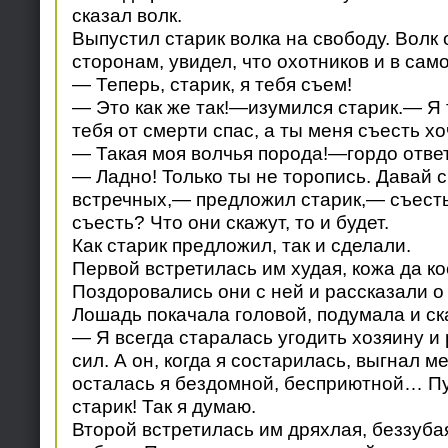
сказал волк.
Выпустил старик волка на свободу. Волк 
сторонам, увидел, что охотников и в само
— Теперь, старик, я тебя съем!
— Это как же так!—изумился старик.— Я 
тебя от смерти спас, а ты меня съесть 
— Такая моя волчья порода!—гордо ответ
— Ладно! Только ты не торопись. Давай 
встречных,— предложил старик,— съесть
съесть? Что они скажут, то и будет.
Как старик предложил, так и сделали.
Первой встретилась им худая, кожа да ко
Поздоровались они с ней и рассказали о
Лошадь покачала головой, подумала и ск
— Я всегда старалась угодить хозяину и
сил. А он, когда я состарилась, выгнал ме
осталась я бездомной, бесприютной… Пус
старик! Так я думаю.
Второй встретилась им дряхлая, беззуба