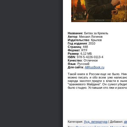
Название
: Битва за Кремль
Автор
: Михаил Логинов
Издательство
: Крылов
Год издания
: 2010
Страниц
: 448
Формат
: RTF
Размер
: 6,12 МБ
ISBN
: 978-5-4226-0113-4
Качество
: Отличное
Язык
: Русский
Для сайта
:
AllRusBook.ru
Такой книги в России еще не было. Нико
можно писать и обо всем уже написано.
народа захотел придти к власти в нын
"оранжевого Майдана". Он сумел убедит
было стыдно. Уставшая ото лжи и разоч
Категория
:
Худ. литература
|
Добавил
:
al