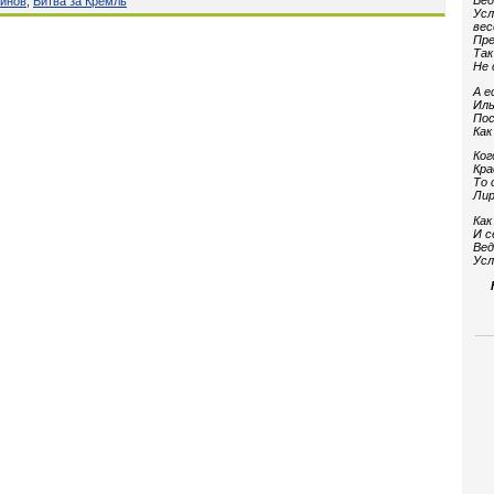
Вед
гинов
,
Битва за Кремль
Усл
вес
Пре
Так
Не 
А е
Иль
Пос
Как
Ког
Кра
То 
Лир
Как
И с
Вед
Усл