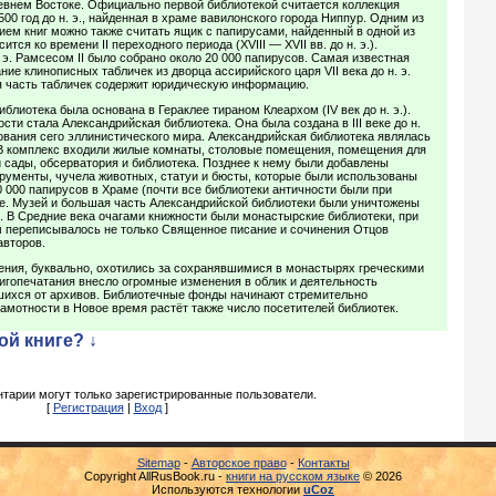
евнем Востоке. Официально первой библиотекой считается коллекция
00 год до н. э., найденная в храме вавилонского города Ниппур. Одним из
ем книг можно также считать ящик с папирусами, найденный в одной из
ится ко времени II переходного периода (XVIII — XVII вв. до н. э.).
 э. Рамсесом II было собрано около 20 000 папирусов. Самая известная
ие клинописных табличек из дворца ассирийского царя VII века до н. э.
 часть табличек содержит юридическую информацию.
блиотека была основана в Гераклее тираном Клеархом (IV век до н. э.).
ти стала Александрийская библиотека. Она была создана в III веке до н.
ования сего эллинистического мира. Александрийская библиотека являлась
 В комплекс входили жилые комнаты, столовые помещения, помещения для
й сады, обсерватория и библиотека. Позднее к нему были добавлены
рументы, чучела животных, статуи и бюсты, которые были использованы
0 000 папирусов в Храме (почти все библиотеки античности были при
ле. Музей и большая часть Александрийской библиотеки были уничтожены
. В Средние века очагами книжности были монастырские библиотеки, при
м переписывалось не только Священное писание и сочинения Отцов
авторов.
ения, буквально, охотились за сохранявшимися в монастырях греческими
игопечатания внесло огромные изменения в облик и деятельность
вшихся от архивов. Библиотечные фонды начинают стремительно
амотности в Новое время растёт также число посетителей библиотек.
ой книге? ↓
тарии могут только зарегистрированные пользователи.
[
Регистрация
|
Вход
]
Sitemap
-
Авторское право
-
Контакты
Copyright AllRusBook.ru -
книги на русском языке
© 2026
Используются технологии
uCoz