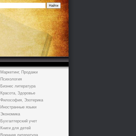
Маркетинг, Продажи
Психология
Бизнес литература
Красота, Здоровье
Философия, Эзотерика
Иностранные языки
Экономика
Бухгалтерский учет
Книги для детей
Военная литература