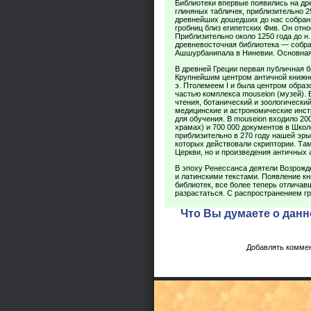
Библиотеки впервые появились на др
глиняных табличек, приблизительно 25
древнейших дошедших до нас собрани
гробниц близ египетских Фив. Он относ
Приблизительно около 1250 года до н.
древневосточная библиотека — собран
Ашшурбанипала в Ниневии. Основная
В древней Греции первая публичная би
Крупнейшим центром античной книжнос
э. Птолемеем I и была центром образ
частью комплекса mouseion (музей).
чтения, ботанический и зоологически
медицинские и астрономические инст
для обучения. В mouseion входило 20
храмах) и 700 000 документов в Шко
приблизительно в 270 году нашей эры
которых действовали скриптории. Та
Церкви, но и произведения античных 
В эпоху Ренессанса деятели Возрожд
и латинскими текстами. Появление кн
библиотек, все более теперь отлича
разрастаться. С распространением гр
Что Вы думаете о данн
Добавлять коммен