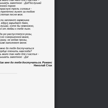
ь мало так надо для счастья –
ышать заветное - Да!Послушай
енней порою
красную трель соловья -
 трепетно льнет за тобою
спетая песня моя.
сли заплачет гармошка
 вдруг зарыдает баян,
лушай, хотя бы немножко,
 я от любви к тебе пьян.
да же распустятся розы,
сой совершенной маня,
сразу, не ведая прозы,
изм наполняет меня.
 мне до тебя достучаться
ердце пленить навсегда?
ь мало так надо для счастья -
ышать заветное - Да!
Как мне до тебя достучаться. Романс
Николай Стах