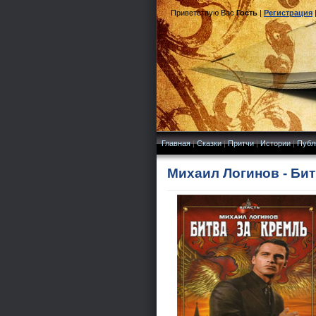
Приветствую Вас
Гость
|
Регистрация
Главная
|
Сказки
|
Притчи
|
Истории
|
Публ
Михаил Логинов - Бит