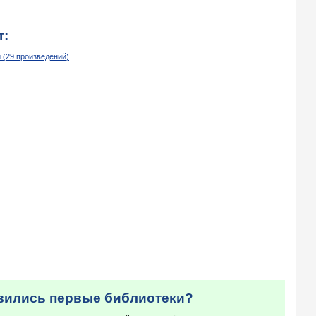
т:
 (29 произведений)
явились первые библиотеки?