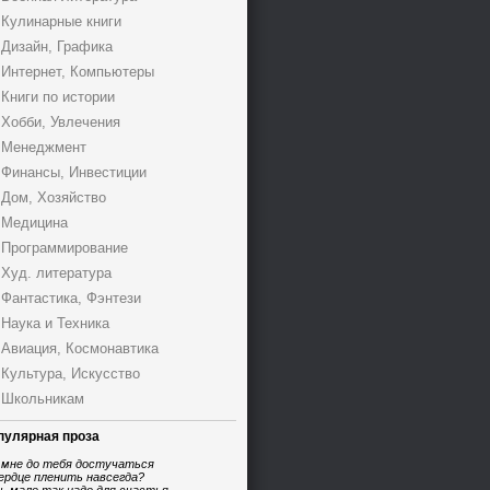
Кулинарные книги
Дизайн, Графика
Интернет, Компьютеры
Книги по истории
Хобби, Увлечения
Менеджмент
Финансы, Инвестиции
Дом, Хозяйство
Медицина
Программирование
Худ. литература
Фантастика, Фэнтези
Наука и Техника
Авиация, Космонавтика
Культура, Искусство
Школьникам
пулярная проза
 мне до тебя достучаться
ердце пленить навсегда?