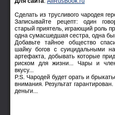
Для сайта
:
AllRusBook.ru
Сделать из трусливого чародея гер
Записывайте рецепт: один гов
старый приятель, играющий роль пр
одна сумасшедшая сестра, одна бы
Добавьте тайное общество спаси
шайку богов с суицидальными на
артефакта, добывать которые при
риском для жизни... Чары и чле
вкусу...
P.S. Чародей будет орать и брыкат
внимания. Результат гарантирован
деньги...