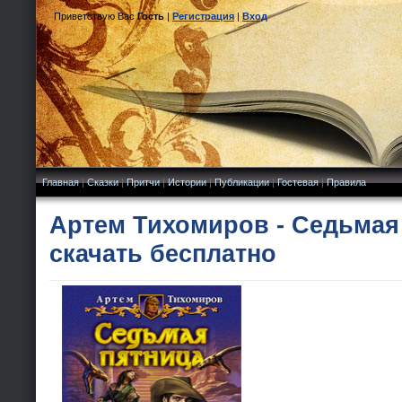
Приветствую Вас
Гость
|
Регистрация
|
Вход
Главная
|
Сказки
|
Притчи
|
Истории
|
Публикации
|
Гостевая
|
Правила
Артем Тихомиров - Седьмая
скачать бесплатно