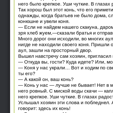
него было крепкое. Уши чуткие. В глазах
Так хорош был этот конь, что его примет
однажды, когда братьев не было дома, с
конюшне и увели коня.
— Если не найдем нашего скакуна, даром
зря хлеб жуем,—сказали братья и отправи
Много дорог они исходили, во многих аул
нигде не находили своего коня. Пришли
аул, зашли на просторный двор.
Вышел навстречу сам хозяин, пригласил 
— Откуда вы, гости? Куда идете? Или, мо
— Коня у нас украли… Вот и ходим по св
ты его?
— А какой он, ваш конь?
— Конь у нас — лучше не бывает! Нет в м
него ровный. С миской воды скачи — кап
него крепкое. Уши чуткие. В глазах радо
Услышал хозяин эти слова и побледнел. 
говорит: здесь их конь!