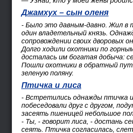
— Узнай, кто у моей жены родилс
Джамхух – сын оленя
- Было это давным-давно. Жил в 
один владетельный князь. Однаж
сопровождении своих дворовых он
Долго ходили охотники по горны
досталась им богатая добыча: се
Пошли охотники в обратный путь
зеленую поляну.
Птичка и лиса
- Встретились однажды птичка и
побеседовали друг с другом, под
засеять пшеницей небольшое пол
- Ты, - говорит лиса, - достань се
сеять. Птичка согласилась, слет