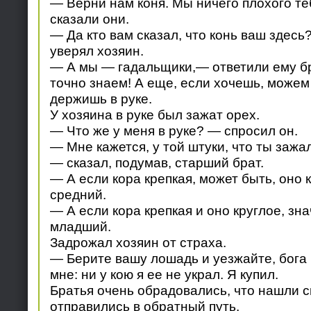
— Верни нам коня. Мы ничего плохого т
сказали они.
— Да кто вам сказал, что конь ваш здесь
уверял хозяин.
— А мы — гадальщики,— ответили ему б
точно знаем! А еще, если хочешь, можем 
держишь в руке.
У хозяина в руке был зажат орех.
— Что же у меня в руке? — спросил он.
— Мне кажется, у той штуки, что ты зажал 
— сказал, подумав, старший брат.
— А если кора крепкая, может быть, оно
средний.
— А если кора крепкая и оно круглое, зна
младший.
Задрожал хозяин от страха.
— Берите вашу лошадь и уезжайте, бога 
мне: ни у кою я ее не украл. Я купил.
Братья очень обрадовались, что нашли св
отправились в обратный путь.