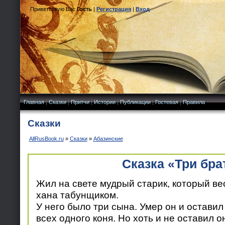
Приветствую Вас
Гость
|
Регистрация
|
Вход
Главная
|
Сказки
|
Притчи
|
Истории
|
Публикации
|
Гостевая
|
Правила
Сказки
AllRusBook.ru
»
Сказки
»
Абазинские
Сказка «Три бра
Жил на свете мудрый старик, который вес
хана табунщиком.
У него было три сына. Умер он и оставил
всех одного коня. Но хоть и не оставил о