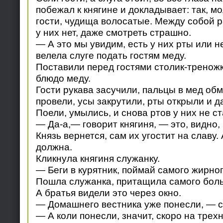
побежал к княгине и докладывает: так, мо
гости, чудища волосатые. Между собой р
у них нет, даже смотреть страшно.
— А это мы увидим, есть у них рты или н
велела слуге подать гостям меду.
Поставили перед гостями столик-треножк
блюдо меду.
Гости рукава засучили, пальцы в мед обм
провели, усы закрутили, рты открыли и д
Поели, умылись, и снова ртов у них не ст
— Да-а,— говорит княгиня, — это, видно, 
Князь вернется, сам их угостит на славу. 
должна.
Кликнула княгиня служанку.
— Беги в курятник, поймай самого жирног
Пошла служанка, притащила самого боль
А братья видели это через окно.
— Домашнего вестника уже понесли, — с
— А коли понесли, значит, скоро на трех