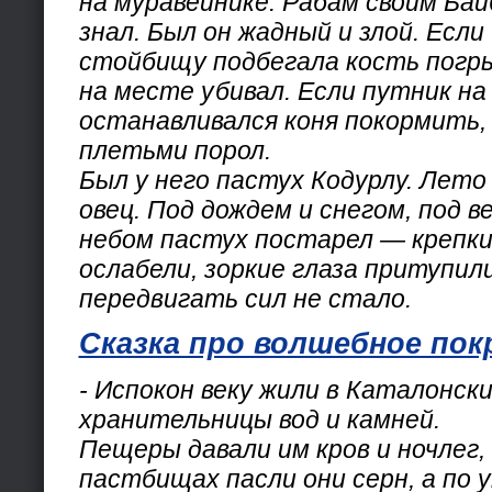
на муравейнике. Рабам своим Бай
знал. Был он жадный и злой. Если 
стойбищу подбегала кость погры
на месте убивал. Если путник н
останавливался коня покормить,
плетьми порол.
Был у него пастух Кодурлу. Лето
овец. Под дождем и снегом, под 
небом пастух постарел — крепки
ослабели, зоркие глаза притупили
передвигать сил не стало.
Сказка про волшебное по
- Испокон веку жили в Каталонск
хранительницы вод и камней.
Пещеры давали им кров и ночлег,
пастбищах пасли они серн, а по 