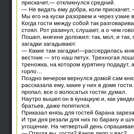
прискачет,— откликнулся средний.
— Не видать ему добра, коли прискачет
Мы его на куски разорвем и через узкие 
Когда гости между собой так разговарива
стоял. Рот разинул, слушает, а о чем гов
Пошел, княгине доложил: так, мол, и так, 
загадки загадывают.
— Какие там загадки!—рассердилась кн
вестник — это наш петух. Трехногая лош
треножка, на котором курятину подадут, 
горло…
Поздно вечером вернулся домой сам княз
рассказала ему, какие у них в доме гости
пропал, все о волосатых гостях думал.
Наутро вышел он в кунацкую и, как увид
братьев, даже попятился.
Приказал князь для гостей барана зареза
И три дня резали для них по барану и шл
угощение. На четвертый день спрашивает
— Откуда вы, гости? Какое дело у вас?