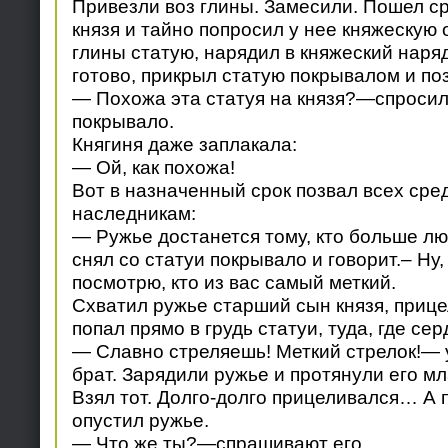
Привезли воз глины. Замесили. Пошел ср
князя и тайно попросил у нее княжескую
глины статую, нарядил в княжеский наряд
готово, прикрыл статую покрывалом и по
— Похожа эта статуя на князя?—спросил
покрывало.
Княгиня даже заплакала:
— Ой, как похожа!
Вот в назначенный срок позвал всех сре
наследникам:
— Ружье достанется тому, кто больше лю
снял со статуи покрывало и говорит.– Ну,
посмотрю, кто из вас самый меткий.
Схватил ружье старший сын князя, приц
попал прямо в грудь статуи, туда, где сер
— Славно стреляешь! Меткий стрелок!—
брат. Зарядили ружье и протянули его м
Взял тот. Долго-долго прицеливался… А 
опустил ружье.
— Что же ты?—спрашивают его.