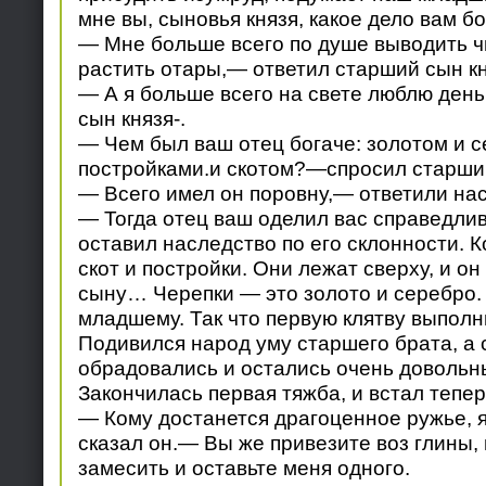
мне вы, сыновья князя, какое дело вам б
— Мне больше всего по душе выводить ч
растить отары,— ответил старший сын кн
— А я больше всего на свете люблю ден
сын князя-.
— Чем был ваш отец богаче: золотом и 
постройками.и скотом?—спросил старший
— Всего имел он поровну,— ответили нас
— Тогда отец ваш оделил вас справедли
оставил наследство по его склонности. К
скот и постройки. Они лежат сверху, и о
сыну… Черепки — это золото и серебро.
младшему. Так что первую клятву выполн
Подивился народ уму старшего брата, а 
обрадовались и остались очень довольн
Закончилась первая тяжба, и встал тепер
— Кому достанется драгоценное ружье, я
сказал он.— Вы же привезите воз глины,
замесить и оставьте меня одного.