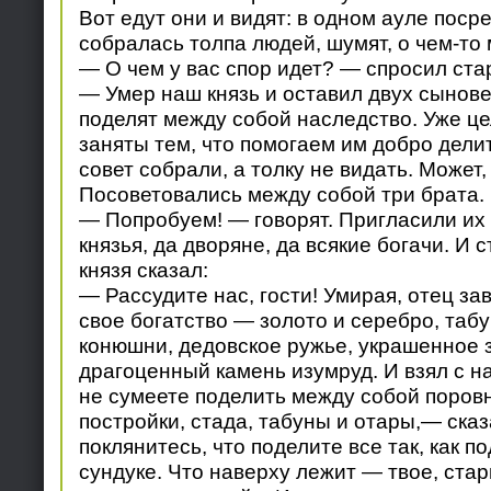
Вот едут они и видят: в одном ауле поср
собралась толпа людей, шумят, о чем-то 
— О чем у вас спор идет? — спросил ста
— Умер наш князь и оставил двух сынове
поделят между собой наследство. Уже ц
заняты тем, что помогаем им добро делит
совет собрали, а толку не видать. Может
Посоветовались между собой три брата.
— Попробуем! — говорят. Пригласили их 
князья, да дворяне, да всякие богачи. И
князя сказал:
— Рассудите нас, гости! Умирая, отец з
свое богатство — золото и серебро, табу
конюшни, дедовское ружье, украшенное 
драгоценный камень изумруд. И взял с на
не сумеете поделить между собой поровн
постройки, стада, табуны и отары,— ска
поклянитесь, что поделите все так, как п
сундуке. Что наверху лежит — твое, стар