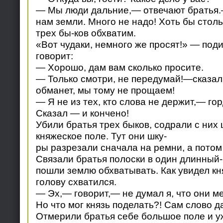
— Мы люди дальние,— отвечают братья.
нам земли. Много не надо! Хоть бы столь
трех бы-ков обхватим.
«Вот чудаки, немного же просят!» — поди
говорит:
— Хорошо, дам вам сколько просите.
— Только смотри, не передумай!—сказал
обманет, мы тому не прощаем!
— Я не из тех, кто слова не держит,— го
Сказал — и кончено!
Убили братья трех быков, содрали с них
княжеское поле. Тут они шку-
ры разрезали сначала на ремни, а потом 
Связали братья полоски в один длинный
пошли землю обхватывать. Как увидел кня
голову схватился.
— Эх,— говорит,— не думал я, что они ме
Но что мог князь поделать?! Сам слово д
Отмерили братья себе большое поле и уж