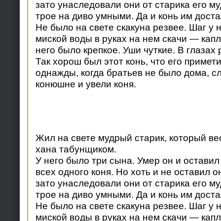
зато унаследовали они от старика его м
трое на диво умными. Да и конь им доста
Не было на свете скакуна резвее. Шаг у 
миской воды в руках на нем скачи — капл
него было крепкое. Уши чуткие. В глазах
Так хорош был этот конь, что его примет
однажды, когда братьев не было дома, с
конюшне и увели коня.
Жил на свете мудрый старик, который вес
хана табунщиком.
У него было три сына. Умер он и оставил
всех одного коня. Но хоть и не оставил о
зато унаследовали они от старика его м
трое на диво умными. Да и конь им доста
Не было на свете скакуна резвее. Шаг у 
миской воды в руках на нем скачи — капл