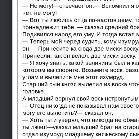
— Не могу!—отвечает он.— Вспомнил я 
нет, не могу!
— Вот ты любишь отца по-настоящему, п
принадлежит тебе, — сказал средний бра
Подивился народ его уму. И тогда встал 
— Теперь мой черед судить, кому изумру
он.— Принесите-ка сюда две миски воску
Принесли, как он велел, две миски воску,
— Я хочу знать, какой величины был и ка
котором вы спорите. Возьмите воск, раз
углам и вылепите мне этот изумруд.
Старший сын князя вылепил из воска что
головке.
А младший вернул свой воск нетронутым
— Отец никогда не показывал нам своего 
могу его вылепить?— сказал он,
— Хоть ты и уверял, что никогда не обма
ты лжец!—указал младший брат на старш
отдал изумруд младшему княжескому сын