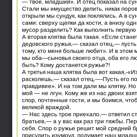
— твое, младший». И отец показал на су
Стали мы имущество делить, никак поров
открыли мы сундук, как поклялись. А в су
сами: сверху щепки да кости, а внизу одн
мусор разделить? Как выполнить первую 
А вторая клятва была такая. «Если стане
дедовского ружья,— сказал отец,— пусть
тому, кто меня больше любит». И в этом 
мы оба—сыновья своего отца, оба его лю
быть? Кому достанется ружье?!
А третья наша клятва была вот какая,-«И
расколешь,— сказал отец.—-Пусть его пол
правдивее». И на том дали мы клятву. Но
мой — не лгун. Кому же из нас двоих взя
спор, почтенные гости, и мы боимся, что
великой враждой.
— Нас здесь трое приехало,— ответил с
братьев,— а у вас как раз три тяжбы. Пе
себя. Спор о ружье решит мой средний бр
присудить изумруд, подумает наш млад