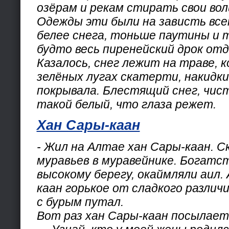
озёрам и рекам стирать свои во
Одежды эти были на зависть все
белее снега, тоньше паутины и 
будто весь пиренейский дрок отд
Казалось, снег лежит на траве, 
зелёных лугах скатерти, накидки
покрывала. Блестящий снег, чис
такой белый, что глаза режет.
Хан Сары-каан
- Жил на Алтае хан Сары-каан. С
муравьев в муравейнике. Богатст
высокому берегу, окаймляли аил. 
каан горькое от сладкого различи
с бурым путал.
Вот раз хан Сары-каан посылает 