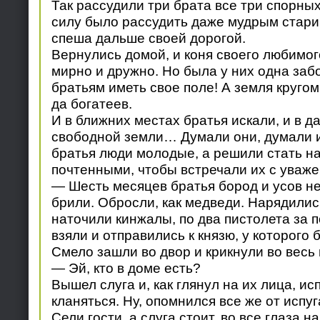
Так рассудили три брата все три спорных
силу было рассудить даже мудрым старик
спеша дальше своей дорогой.
Вернулись домой, и коня своего любимог
мирно и дружно. Но была у них одна заб
братьям иметь свое поле! А земля кругом 
да богатеев.
И в ближних местах братья искали, и в д
свободной земли… Думали они, думали 
братья люди молодые, а решили стать н
почтенными, чтобы встречали их с уваже
— Шесть месяцев братья бород и усов н
брили. Обросли, как медведи. Нарядилис
наточили кинжалы, по два пистолета за п
взяли и отправились к князю, у которого 
Смело зашли во двор и крикнули во весь 
— Эй, кто в доме есть?
Вышел слуга и, как глянул на их лица, ис
кланяться. Ну, опомнился все же от испуга
Сели гости, а слуга стоит, во все глаза н