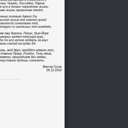
ква, Чикаго, Лиссабон, Париж,
я вся в долгих перелётах жизнь,
имо жизнь привычная течёт.
ашки полевые дарит Он
ьской ночью под златой луной
оволосой синеглазке той,
оторую со школьных лет влюблён.
ем ему Берлин, Пекин, Нью-Йорк
ировых валют текущий курс,
да Он всё готов отдать за вкус
ины спелой на губах Её.
ерь, мой друг, пройдёт немало лет,
спомнив Прагу, Лондон, Тель-Авив,
ремени, прошедшем без любви,
неустанно будешь сожалеть.
Виктор Гусак
28.12.2010