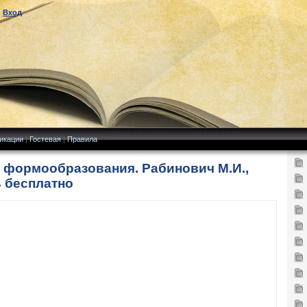
|
Вход
икации
|
Гостевая
|
Правила
 формообразования. Рабинович М.И.,
ь бесплатно