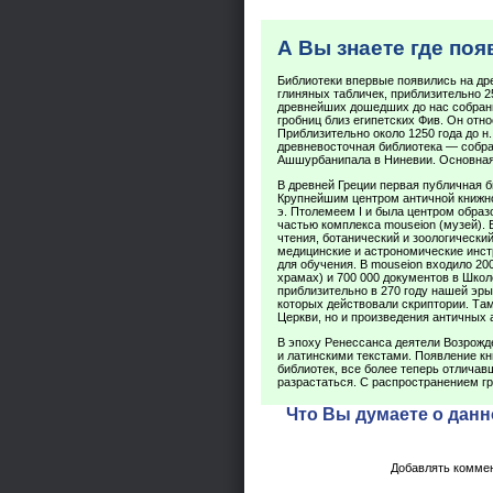
А Вы знаете где по
Библиотеки впервые появились на др
глиняных табличек, приблизительно 25
древнейших дошедших до нас собрани
гробниц близ египетских Фив. Он относ
Приблизительно около 1250 года до н.
древневосточная библиотека — собран
Ашшурбанипала в Ниневии. Основная
В древней Греции первая публичная би
Крупнейшим центром античной книжнос
э. Птолемеем I и была центром образ
частью комплекса mouseion (музей).
чтения, ботанический и зоологически
медицинские и астрономические инст
для обучения. В mouseion входило 20
храмах) и 700 000 документов в Шко
приблизительно в 270 году нашей эры
которых действовали скриптории. Та
Церкви, но и произведения античных 
В эпоху Ренессанса деятели Возрожд
и латинскими текстами. Появление кн
библиотек, все более теперь отлича
разрастаться. С распространением гр
Что Вы думаете о данн
Добавлять коммен