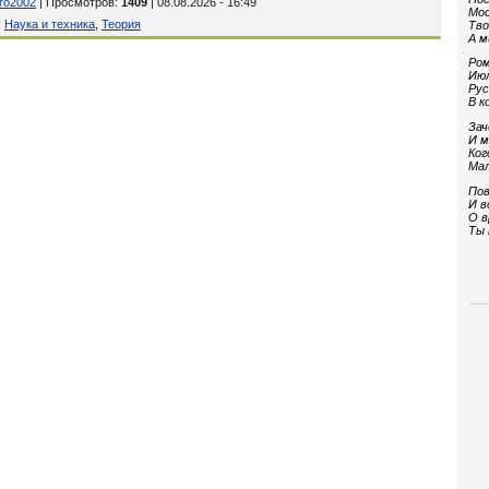
tro2002
| Просмотров
:
1409
| 08.08.2026 - 16:49
Мос
,
Наука и техника
,
Теория
Тво
А м
Ром
Июл
Рус
В к
Зач
И м
Ког
Мал
Пов
И в
О в
Ты 