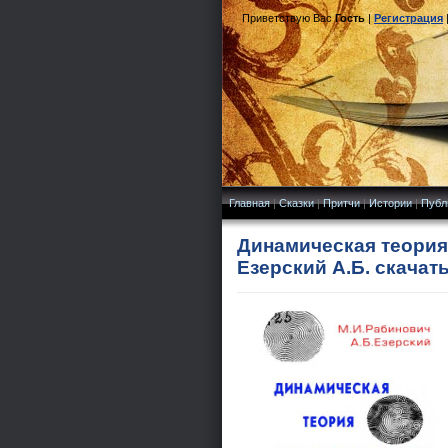
Приветствую Вас
Гость
|
Регистрация
Главная
|
Сказки
|
Притчи
|
Истории
|
Публ
Динамическая теория
Езерский А.Б. скачат