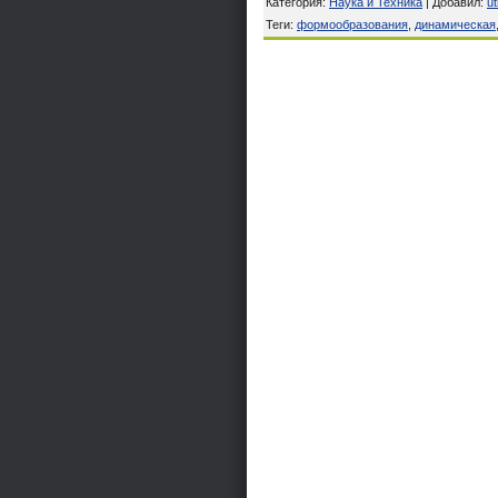
Категория
:
Наука и Техника
|
Добавил
:
u
Теги
:
формообразования
,
динамическая