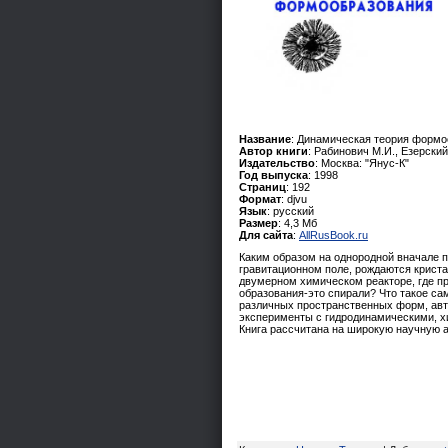
Название
: Динамическая теория форм
Автор книги
: Рабинович М.И., Езерский
Издательство
: Москва: "Янус-К"
Год выпуска
: 1998
Страниц
: 192
Формат
: djvu
Язык
: русский
Размер
: 4,3 Мб
Для сайта
:
AllRusBook.ru
Каким образом на однородной вначале 
гравитационном поле, рождаются крист
двумерном химическом реакторе, где п
образования-это спирали? Что такое са
различных пространственных форм, авто
эксперименты с гидродинамическими, х
Книга рассчитана на широкую научную а