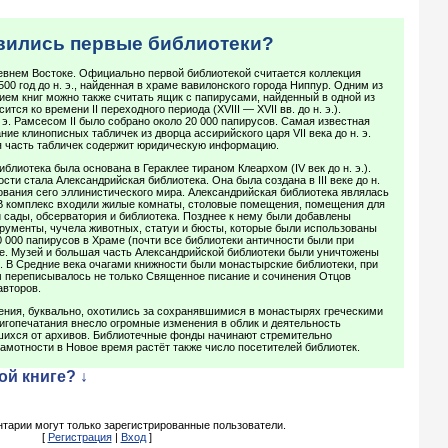
явились первые библиотеки?
евнем Востоке. Официально первой библиотекой считается коллекция
00 год до н. э., найденная в храме вавилонского города Ниппур. Одним из
ем книг можно также считать ящик с папирусами, найденный в одной из
ится ко времени II переходного периода (XVIII — XVII вв. до н. э.).
 э. Рамсесом II было собрано около 20 000 папирусов. Самая известная
ие клинописных табличек из дворца ассирийского царя VII века до н. э.
 часть табличек содержит юридическую информацию.
блиотека была основана в Гераклее тираном Клеархом (IV век до н. э.).
ти стала Александрийская библиотека. Она была создана в III веке до н.
ования сего эллинистического мира. Александрийская библиотека являлась
 В комплекс входили жилые комнаты, столовые помещения, помещения для
й сады, обсерватория и библиотека. Позднее к нему были добавлены
рументы, чучела животных, статуи и бюсты, которые были использованы
0 000 папирусов в Храме (почти все библиотеки античности были при
ле. Музей и большая часть Александрийской библиотеки были уничтожены
. В Средние века очагами книжности были монастырские библиотеки, при
м переписывалось не только Священное писание и сочинения Отцов
авторов.
ения, буквально, охотились за сохранявшимися в монастырях греческими
игопечатания внесло огромные изменения в облик и деятельность
вшихся от архивов. Библиотечные фонды начинают стремительно
амотности в Новое время растёт также число посетителей библиотек.
ой книге? ↓
тарии могут только зарегистрированные пользователи.
[
Регистрация
|
Вход
]