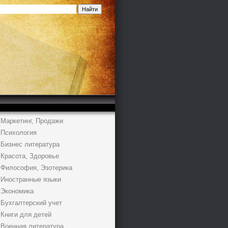
Маркетинг, Продажи
Психология
Бизнес литература
Красота, Здоровье
Философия, Эзотерика
Иностранные языки
Экономика
Бухгалтерский учет
Книги для детей
Военная литература