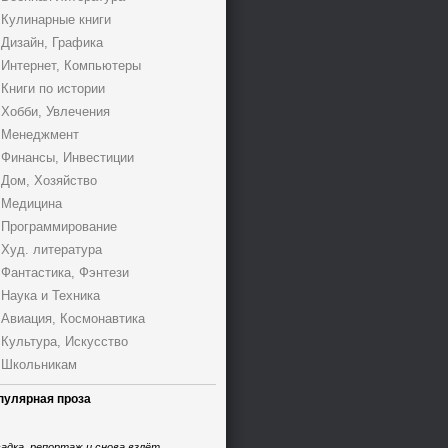
Кулинарные книги
Дизайн, Графика
Интернет, Компьютеры
Книги по истории
Хобби, Увлечения
Менеджмент
Финансы, Инвестиции
Дом, Хозяйство
Медицина
Программирование
Худ. литература
Фантастика, Фэнтези
Наука и Техника
Авиация, Космонавтика
Культура, Искусство
Школьникам
пулярная проза
адка, репортаж и снова взлёт,