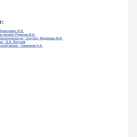
т:
Хриплович И.Б.
ом репере Родичев В.И.
носительности - под ред. Федорова Ф.И.
и - А.А. Логунов
ской жизни - Заренков Н.А.