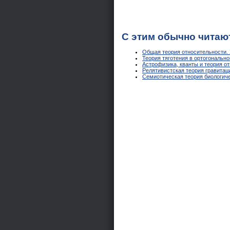
С этим обычно читаю
Общая теория относительности. 
Теория тяготения в ортогональн
Астрофизика, кванты и теория от
Релятивистская теория гравитаци
Семиотическая теория биологиче