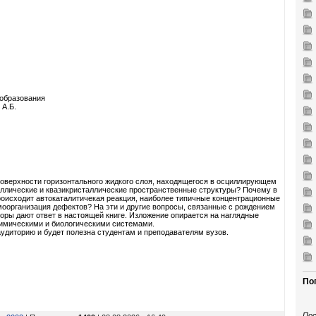
ообразования
 А.Б.
поверхности горизонтального жидкого слоя, находящегося в осциллирующем
аллические и квазикристаллические пространственные структуры? Почему в
роисходит автокаталитичекая реакция, наиболее типичные концентрационные
моорганизация дефектов? На эти и другие вопросы, связанные с рождением
ры дают ответ в настоящей книге. Изложение опирается на наглядные
имическими и биологическими системами.
удиторию и будет полезна студентам и преподавателям вузов.
По
Пос