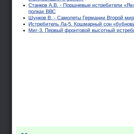
Станков А.В. - Поршневые истребители «Як» 
полках ВВС
Шунков В. - Самолеты Германии Второй ми
Истребитель Ла-5. Кошмарный сон «бубновы
Миг-3. Первый фронтовой высотный истреб