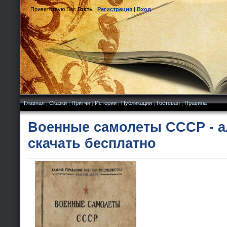
Приветствую Вас
Гость
|
Регистрация
|
Вход
Главная
|
Сказки
|
Притчи
|
Истории
|
Публикации
|
Гостевая
|
Правила
Военные самолеты СССР - 
скачать бесплатно