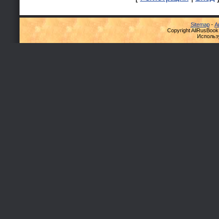
Sitemap
-
А
Copyright AllRusBook
Использ