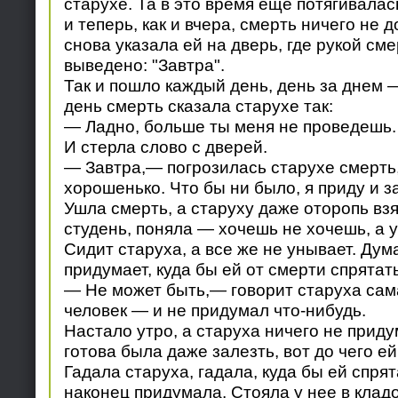
старухе. Та в это время еще потягивалас
и теперь, как и вчера, смерть ничего не 
снова указала ей на дверь, где рукой см
выведено: "Завтра".
Так и пошло каждый день, день за днем 
день смерть сказала старухе так:
— Ладно, больше ты меня не проведешь.
И стерла слово с дверей.
— Завтра,— погрозилась старухе смерт
хорошенько. Что бы ни было, я приду и з
Ушла смерть, а старуху даже оторопь взя
студень, поняла — хочешь не хочешь, а 
Сидит старуха, а все же не унывает. Дума
придумает, куда бы ей от смерти спрятат
— Не может быть,— говорит старуха сам
человек — и не придумал что-нибудь.
Настало утро, а старуха ничего не приду
готова была даже залезть, вот до чего ей
Гадала старуха, гадала, куда бы ей спря
наконец придумала. Стояла у нее в клад