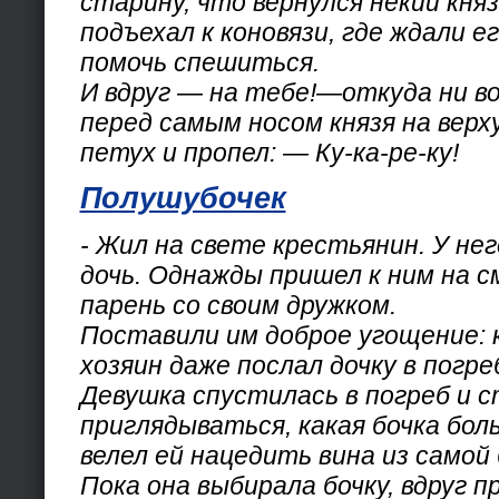
старину, что вернулся некий княз
подъехал к коновязи, где ждали е
помочь спешиться.
И вдруг — на тебе!—откуда ни в
перед самым носом князя на верх
петух и пропел: — Ку-ка-ре-ку!
Полушубочек
- Жил на свете крестьянин. У нег
дочь. Однажды пришел к ним на 
парень со своим дружком.
Поставили им доброе угощение: к
хозяин даже послал дочку в погре
Девушка спустилась в погреб и 
приглядываться, какая бочка бол
велел ей нацедить вина из самой
Пока она выбирала бочку, вдруг 