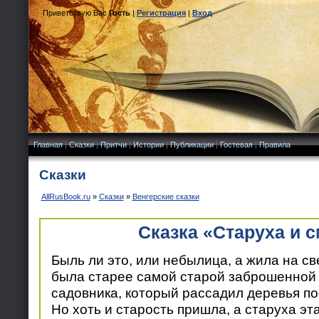
Приветствую Вас
Гость
|
Регистрация
|
Вход
Главная
|
Сказки
|
Притчи
|
Истории
|
Публикации
|
Гостевая
|
Правила
Сказки
AllRusBook.ru
»
Сказки
»
Венгерские сказки
Сказка «Старуха и 
Быль ли это, или небылица, а жила на св
была старее самой старой заброшенной 
садовника, который рассадил деревья по
Но хоть и старость пришла, а старуха эт