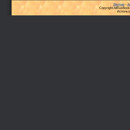
Sitemap
-
А
Copyright AllRusBook
Использ