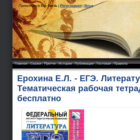
Приветствую Вас
Гость
|
Регистрация
|
Вход
Главная
|
Сказки
|
Притчи
|
Истории
|
Публикации
|
Гостевая
|
Правила
Ерохина Е.Л. - ЕГЭ. Литерату
Тематическая рабочая тетра
бесплатно