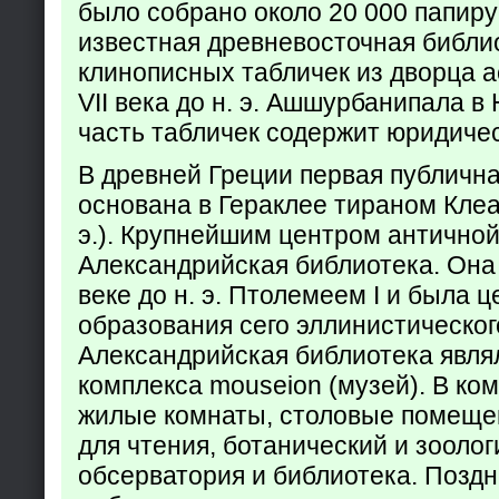
было собрано около 20 000 папир
известная древневосточная библи
клинописных табличек из дворца а
VII века до н. э. Ашшурбанипала в
часть табличек содержит юридич
В древней Греции первая публичн
основана в Гераклее тираном Клеар
э.). Крупнейшим центром античной
Александрийская библиотека. Она б
веке до н. э. Птолемеем I и была 
образования сего эллинистическог
Александрийская библиотека явля
комплекса mouseion (музей). В ко
жилые комнаты, столовые помеще
для чтения, ботанический и зоолог
обсерватория и библиотека. Поздн