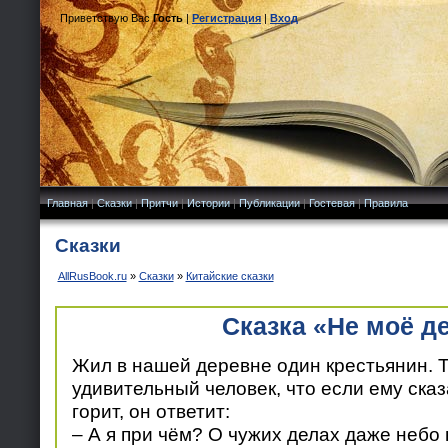
Приветствую Вас
Гость
|
Регистрация
|
Вход
Главная
|
Сказки
|
Притчи
|
Истории
|
Публикации
|
Гостевая
|
Правила
Сказки
AllRusBook.ru
»
Сказки
»
Китайские сказки
Сказка «Не моё д
Жил в нашей деревне один крестьянин. 
удивительный человек, что если ему сказ
горит, он ответит:
– А я при чём? О чужих делах даже небо 