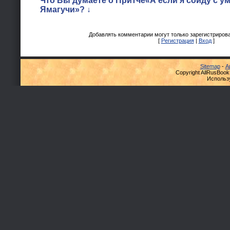
Что Вы думаете о Притче«А если я сойду с у
Ямагучи»? ↓
Добавлять комментарии могут только зарегистриров
[
Регистрация
|
Вход
]
Sitemap
-
А
Copyright AllRusBook
Использ