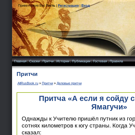
Приветствую Вас
Гость
|
Регистрация
|
Вход
Главная
|
Сказки
|
Притчи
|
Истории
|
Публикации
|
Гостевая
|
Правила
Притчи
AllRusBook.ru
»
Притчи
»
Деловые притчи
Притча «А если я сойду 
Ямагучи»
Однажды к Учителю пришёл путник из го
сотнях километров к югу страны. Когда Уч
сказал: