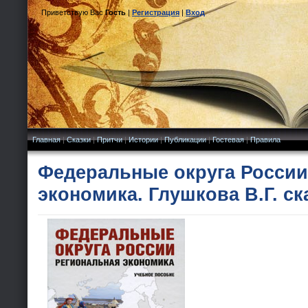
Приветствую Вас
Гость
|
Регистрация
|
Вход
Главная
|
Сказки
|
Притчи
|
Истории
|
Публикации
|
Гостевая
|
Правила
Федеральные округа России
экономика. Глушкова В.Г. ск