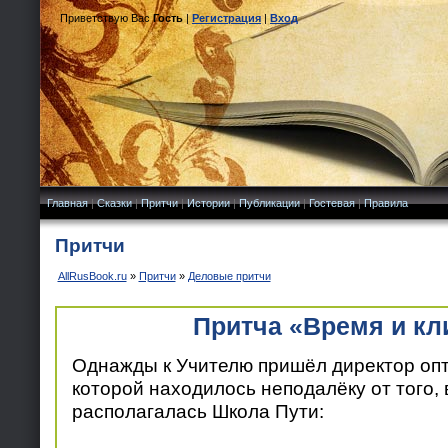
Приветствую Вас
Гость
|
Регистрация
|
Вход
Главная
|
Сказки
|
Притчи
|
Истории
|
Публикации
|
Гостевая
|
Правила
Притчи
AllRusBook.ru
»
Притчи
»
Деловые притчи
Притча «Время и кл
Однажды к Учителю пришёл директор оп
которой находилось неподалёку от того, 
располагалась Школа Пути: