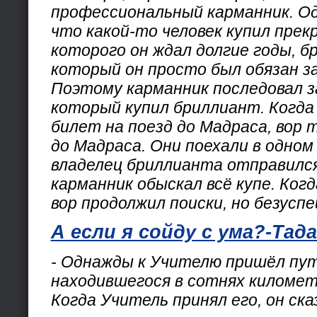
профессиональный карманник. Од
что какой-то человек купил прек
которого он ждал долгие годы, б
который он просто был обязан з
Поэтому карманник последовал з
который купил бриллиант. Когда
билет на поезд до Мадраса, вор 
до Мадраса. Они поехали в одном 
владелец бриллианта отправился
карманник обыскал всё купе. Когд
вор продолжил поиски, но безусп
А если я сойду с ума?-Тад
- Однажды к Учителю пришёл пут
находившегося в сотнях километ
Когда Учитель принял его, он ска