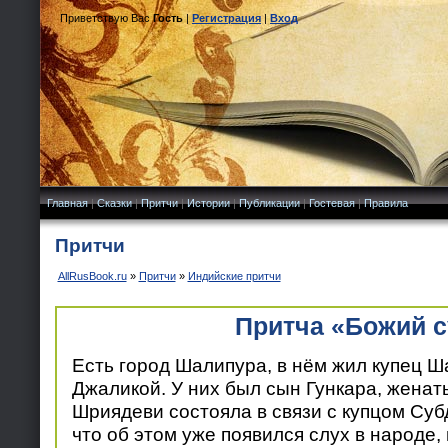
Приветствую Вас
Гость
|
Регистрация
|
Вход
Главная
|
Сказки
|
Притчи
|
Истории
|
Публикации
|
Гостевая
|
Правила
Притчи
AllRusBook.ru
»
Притчи
»
Индийские притчи
Притча «Божий с
Есть город Шалипура, в нём жил купец Ш
Джаликой. У них был сын Гункара, женат
Шриядеви состояла в связи с купцом Суб
что об этом уже появился слух в народе