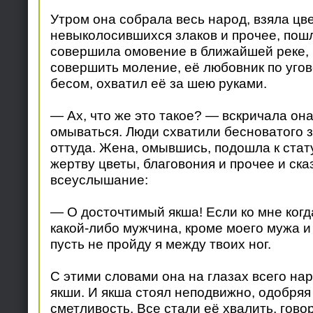
Утром она собрала весь народ, взяла цве
невыколосившихся злаков и прочее, пошл
совершила омовение в ближайшей реке, 
совершить моление, её любовник по угов
бесом, охватил её за шею руками.
— Ах, что же это такое? — вскричала она
омываться. Люди схватили бесноватого з
оттуда. Жена, омывшись, подошла к стат
жертву цветы, благовония и прочее и ска
всеуслышание:
— О досточтимый якша! Если ко мне когд
какой-либо мужчина, кроме моего мужа и 
пусть не пройду я между твоих ног.
С этими словами она на глазах всего на
якши. И якша стоял неподвижно, одобряя
сметливость. Все стали её хвалить, гово