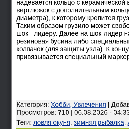
надевается кольцо с керамической 
вертлюжок с дополнительным кольц
диаметра), к которому крепится гру
Таким образом грузило может свобо
шок - лидеру. Далее на шок-лидер 
резиновая бусина либо специальны
колпачок (для защиты узла). К конц
привязывается специальный маркер
Категория
:
Хобби, Увлечения
|
Доба
Просмотров
:
710
| 06.08.2026 - 04:3
Теги
:
ловля окуня
,
зимняя рыбалка
,