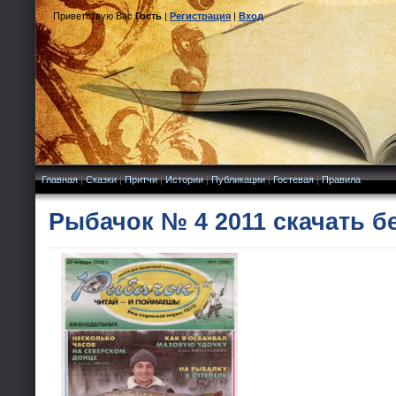
Приветствую Вас
Гость
|
Регистрация
|
Вход
Главная
|
Сказки
|
Притчи
|
Истории
|
Публикации
|
Гостевая
|
Правила
Рыбачок № 4 2011 скачать б