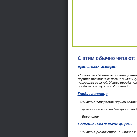
С этим обычно читают:
Купи!-Тадао Ямагучи
- Однажды к Учителю пришёл ученик
партию прекрасных лёгких зимних ку
поговорил со мной. У него всегда н
продать эти куртки, Учитель?»
Гляди на солнце
- Однажды император Адриан говори
— Действительно ли Бог царит над
— Бесспорно.
Большие и маленькие фирмы
- Однажды ученик спросил Учителя: