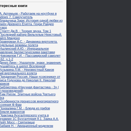
тересные книги
А. Артемьев - Работаем на ноутбуке в
ndows 7. Самоучитель
Владычица Зари: История одной любви из
емён Древнего Египта. Генри Райдер
ггард
Стретт Дж.В. - Теория звука. Том 1
Последний кайзер Вильгельм Неистовый.
айлз Макдоно
Браверман А.С. - Динамика вертолета.
едельные режимы полета
Ишлинский А.Ю. - Инерциальное
равление баллистическими ракетами
Новожилов Г.И. - Пассажирский самолет
62. ч.1-2
Дениз Линн - Указатели, знаки, знамения.
лушайтесь в шепот Вселенной
Кузьмина Л.М. - Неизвестный Камов
ий вертикального взлета
Преданная Россия. Наши «союзники» от
иса Годунова до Николая II. Николай
ариков
Библиотека «Научная фантастика - 3» (
0 произведений)
Тим Рипли. Элитные войска Третьего
йха
Особенности процессов многократного
ссеяния Ф.Фам
Похвалина Г.М. - Блюда из грибов
Земля мамонтов
Практика бухгалтерского учета в
грамме 1С Бухгалтерия 8.1. Заика А.А.
Кейт Мосс - Святилище
Бабаев Н. - Авиационный моделизм