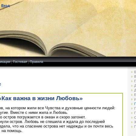
|
Вход
икации
|
Гостевая
|
Правила
Б
В
Г
и
Д
Д
Е
«Как важна в жизни Любовь»
И
П
ов, на котором жили все Чувства и духовные ценности людей:
П
ругие. Вместе с ними жила и Любовь.
П
 остров погружается в океан и скоро затонет.
С
инули остров. Любовь не спешила и ждала до последней
Х
идела, что на спасение острова нет надежды и он почти весь
П
ь на помощь.