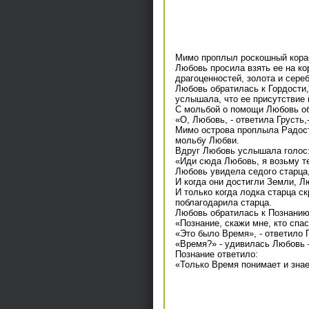
Мимо проплыл роскошный кораб
Любовь просила взять ее на кор
драгоценностей, золота и сере
Любовь обратилась к Гордости,
услышала, что ее присутствие 
С мольбой о помощи Любовь об
«О, Любовь, - ответила Грусть,
Мимо острова проплыла Радост
мольбу Любви.
Вдруг Любовь услышала голос
«Иди сюда Любовь, я возьму те
Любовь увидела седого старца,
И когда они достигли Земли, Л
И только когда лодка старца с
поблагодарила старца.
Любовь обратилась к Познанию
«Познание, скажи мне, кто спас
«Это было Время», - ответило 
«Время?» - удивилась Любовь 
Познание ответило:
«Только Время понимает и знае