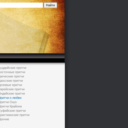
уддийские притчи
осточные притчи
реческие притчи
аосские притчи
еловые притчи
врейские притчи
ндийские притчи
ритчи о любви
ритчи Ошо
ритчи Крайона
уфийские притчи
ристианские притчи
рочие