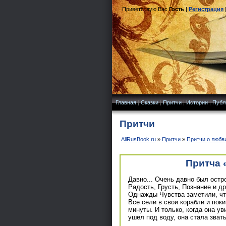
Приветствую Вас
Гость
|
Регистрация
Главная
|
Сказки
|
Притчи
|
Истории
|
Публ
Притчи
AllRusBook.ru
»
Притчи
»
Притчи о любв
Притча 
Давно... Очень давно был остр
Радость, Грусть, Познание и д
Однажды Чувства заметили, что
Все сели в свои корабли и пок
минуты. И только, когда она ув
ушел под воду, она стала зват