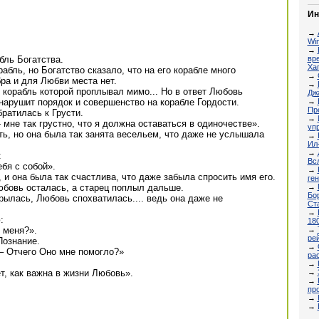
Ин
→
Wi
→
вр
ль Богатства.
Ха
абль, но Богатство сказало, что на его корабле много
→
бра и для Любви места нет.
→
 корабль которой проплывал мимо... Но в ответ Любовь
Дж
→
нарушит порядок и совершенство на корабле Гордости.
Пр
ратилась к Грусти.
→
- мне так грустно, что я должна оставаться в одиночестве».
уп
ь, но она была так занята весельем, что даже не услышала
→
Ил-
→
:
Вс
бя с собой».
→
 и она была так счастлива, что даже забыла спросить имя его.
ген
→
юбовь осталась, а старец поплыл дальше.
Бор
крылась, Любовь спохватилась.... ведь она даже не
Ст
→
:
18
→
 меня?».
ре
Познание.
→
– Отчего Оно мне помогло?»
ра
→
→
т, как важна в жизни Любовь».
→
про
→
→