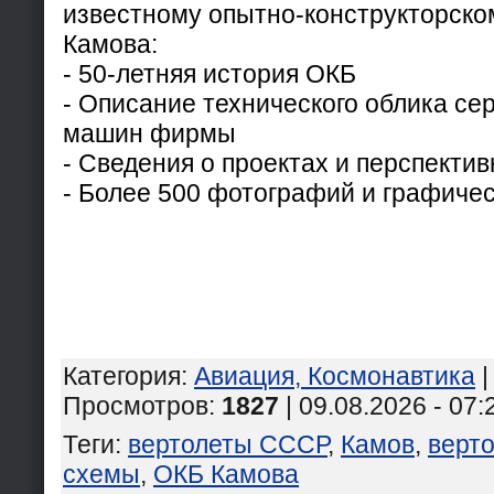
известному опытно-конструкторском
Камова:
- 50-летняя история ОКБ
- Описание технического облика с
машин фирмы
- Сведения о проектах и перспекти
- Более 500 фотографий и графиче
Категория
:
Авиация, Космонавтика
Просмотров
:
1827
| 09.08.2026 - 07:
Теги
:
вертолеты СССР
,
Камов
,
верт
схемы
,
ОКБ Камова