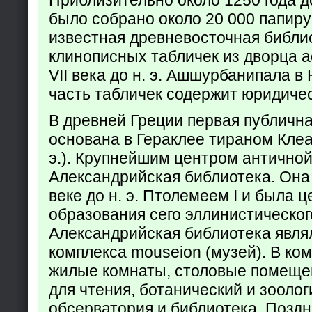
Приблизительно около 1250 года до
было собрано около 20 000 папир
известная древневосточная библи
клинописных табличек из дворца а
VII века до н. э. Ашшурбанипала в
часть табличек содержит юридич
В древней Греции первая публичн
основана в Гераклее тираном Клеар
э.). Крупнейшим центром античной
Александрийская библиотека. Она б
веке до н. э. Птолемеем I и была 
образования сего эллинистическог
Александрийская библиотека явля
комплекса mouseion (музей). В ко
жилые комнаты, столовые помеще
для чтения, ботанический и зоолог
обсерватория и библиотека. Поздн