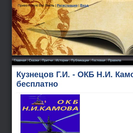
Приветствую Вас
Гость
|
Регистрация
|
Вход
Главная
|
Сказки
|
Притчи
|
Истории
|
Публикации
|
Гостевая
|
Правила
Кузнецов Г.И. - ОКБ Н.И. Кам
бесплатно