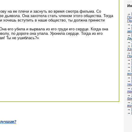
Ин
ову на ее плечи и заснуть во время смотра фильма. Со
→
е дьявола. Она захотела стать членом этого общества. Тогда
Пс
и хочешь вступить в наше общество, ты должна принести
Пр
→
→
Она его убила и вырвала из его груди его сердце. Когда она
ав
волу, по дороге она упала. Уронила сердце. Тогда из его
→
ая! Ты не ушиблась?»
Дж
→
→
Хэ
→
По
→
→
→
→
во
→
→
тес
→
пре
→
бо
→
во
→
→
 лучшим?