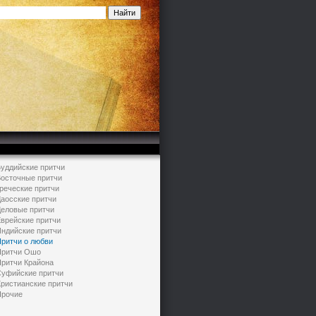
уддийские притчи
осточные притчи
реческие притчи
аосские притчи
еловые притчи
врейские притчи
ндийские притчи
ритчи о любви
ритчи Ошо
ритчи Крайона
уфийские притчи
ристианские притчи
рочие