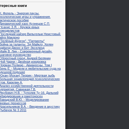
тересные книги
К. Фопель - Энергия паузы.
ихологические игры и упражнения.
актическое пособие
Динамический хаос Кузнецов С.П.
Псахис З.Я. - Кружок юных
томоделистов
Последний кайзер Вильгельм Неистовый.
айлз Макдоно
"Зелёный фургон", "Патриоты"
Война за таланты. Эд Майклз, Хелен
ндфилд-Джонс и Бет Экселрод
Майк В. Лин - Современный дизайн.
шаговое руководство
Оборотный город. Андрей Белянин
Ной Чарни - Двойная рокировка
Норман Полмар - Авианосцы. Том I
Бень Е. - Модели и любительские суда на
здушной подушке
Юхан (Йохан) Теорин - Мертвая зыбь
Большая энциклопедия психологических
тов. Карелин А.
Анализ хозяйственной деятельности
дприятия. Савицкая Г.В.
Якубович Н.В. - Туполев Ту-16. Дальний
мбардировщик и ракетоносец
Завадский В.Ю. - Моделирование
лновых процессов
Красильников В.А. - Введение в акустику
Рыбачок № 3 2011