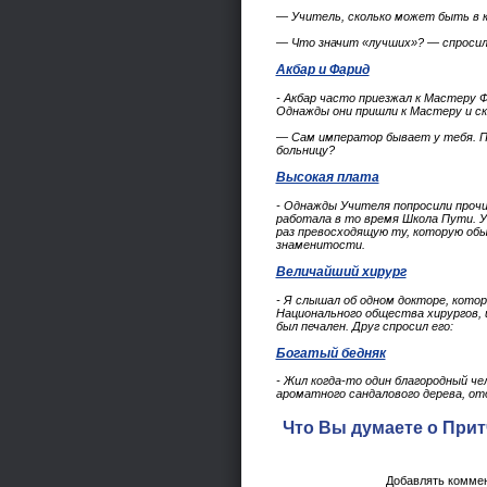
— Учитель, сколько может быть в 
— Что значит «лучших»? — спросил
Акбар и Фарид
- Акбар часто приезжал к Мастеру Ф
Однажды они пришли к Мастеру и ск
— Сам император бывает у тебя. По
больницу?
Высокая плата
- Однажды Учителя попросили проч
работала в то время Школа Пути. У
раз превосходящую ту, которую об
знаменитости.
Величайший хирург
- Я слышал об одном докторе, кото
Национального общества хирургов, и
был печален. Друг спросил его:
Богатый бедняк
- Жил когда-то один благородный ч
ароматного сандалового дерева, от
Что Вы думаете о Прит
Добавлять коммен