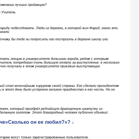
компании лучших продавцов?
 Учитель.
ариду побеседовать. Люди из деревни, в которой жил Фарид, знали это.
азали:
чему бы тебе ни попросить его построить в деревне школу или
итать лекцию в университете большого города, рядом с которым
читель потребовал очень большую оплату за выступление: в несколько
ычно получали в этом университете приезжие выступающие
рый стал величайшим хирургом своей страны. Его сделали президентом
 в этот день было устроено великое празднество в его честь. Но он
еловек, который приобрёл редчайшую драгоценную шкатулку из
деланную золотом. Этот благородный человек публично объявил:
че«Сколько он ее любил?»? ↓
тарии могут только зарегистрированные пользователи.