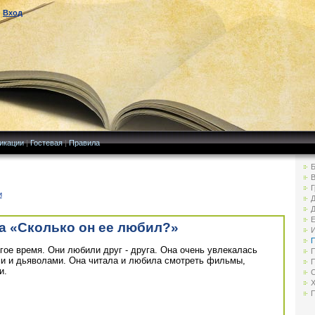
|
Вход
икации
|
Гостевая
|
Правила
Б
В
Г
и
Д
Д
Е
а «Сколько он ее любил?»
И
П
ое время. Они любили друг - друга. Она очень увлекалась
П
и и дьяволами. Она читала и любила смотреть фильмы,
П
и.
С
Х
П