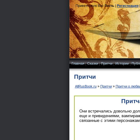
Приветствую Вас
Гость
|
Регистрация
Главная
|
Сказки
|
Притчи
|
Истории
|
Публ
Притчи
AllRusBook.ru
»
Притчи
»
Притчи о любв
Притч
Они встречались довольно долг
еще и привидениями, вампирам
связанные с этими персонажам