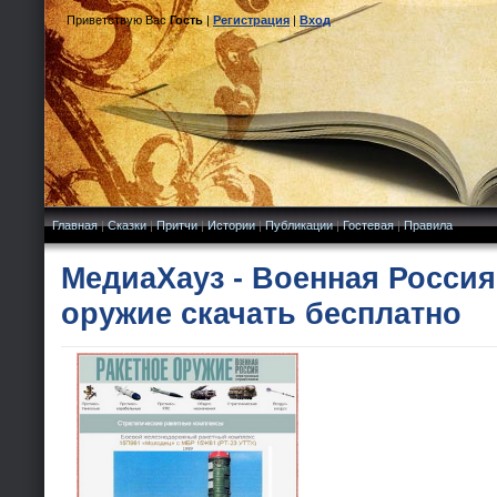
Приветствую Вас
Гость
|
Регистрация
|
Вход
Главная
|
Сказки
|
Притчи
|
Истории
|
Публикации
|
Гостевая
|
Правила
МедиаХауз - Военная Россия
оружие скачать бесплатно