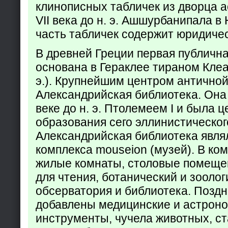
клинописных табличек из дворца а
VII века до н. э. Ашшурбанипала в
часть табличек содержит юридич
В древней Греции первая публичн
основана в Гераклее тираном Клеар
э.). Крупнейшим центром античной
Александрийская библиотека. Она б
веке до н. э. Птолемеем I и была 
образования сего эллинистическог
Александрийская библиотека явля
комплекса mouseion (музей). В ко
жилые комнаты, столовые помеще
для чтения, ботанический и зоолог
обсерватория и библиотека. Поздн
добавлены медицинские и астрон
инструменты, чучела животных, ст