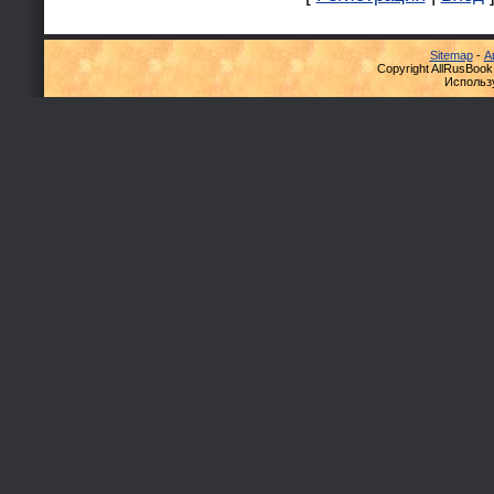
Sitemap
-
А
Copyright AllRusBook
Использ