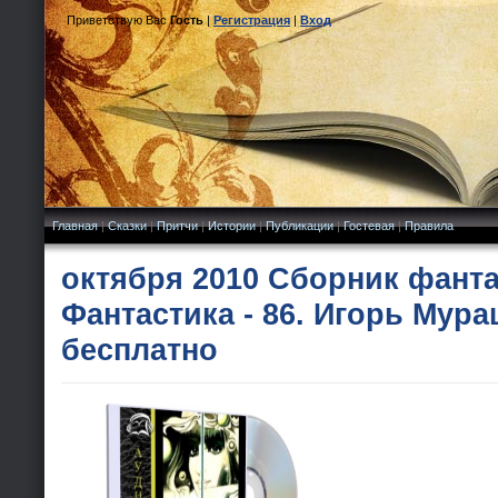
Приветствую Вас
Гость
|
Регистрация
|
Вход
Главная
|
Сказки
|
Притчи
|
Истории
|
Публикации
|
Гостевая
|
Правила
октября 2010 Сборник фанта
Фантастика - 86. Игорь Мура
бесплатно