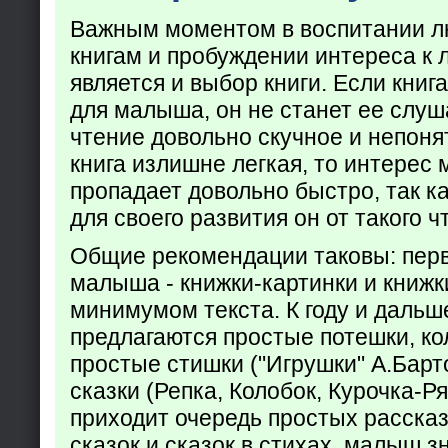
Важным моментом в воспитании лю
книгам и пробуждении интереса к 
является и выбор книги. Если кни
для малыша, он не станет ее слуша
чтение довольно скучное и непоня
книга излишне легкая, то интерес
пропадает довольно быстро, так ка
для своего развития он от такого ч
Общие рекомендации таковы: пер
малыша - книжки-картинки и книжк
минимумом текста. К году и дальш
предлагаются простые потешки, к
простые стишки ("Игрушки" А.Барт
сказки (Репка, Колобок, Курочка-Р
приходит очередь простых расска
сказок и сказок в стихах, малыш з