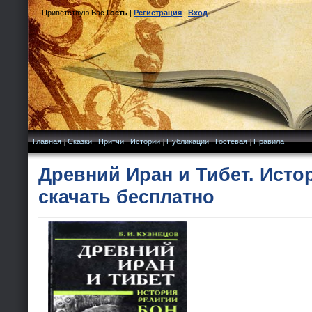
Приветствую Вас
Гость
|
Регистрация
|
Вход
Главная
|
Сказки
|
Притчи
|
Истории
|
Публикации
|
Гостевая
|
Правила
Древний Иран и Тибет. Истор
скачать бесплатно