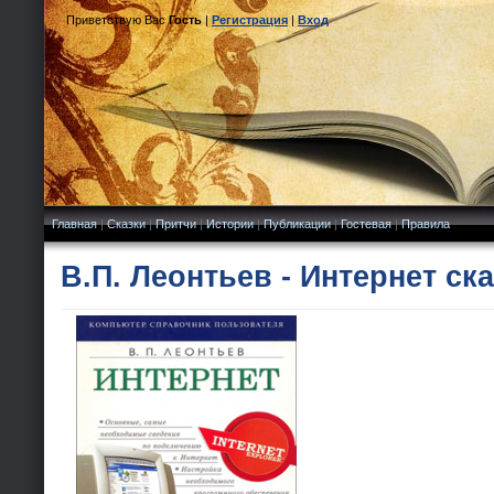
Приветствую Вас
Гость
|
Регистрация
|
Вход
Главная
|
Сказки
|
Притчи
|
Истории
|
Публикации
|
Гостевая
|
Правила
В.П. Леонтьев - Интернет ск