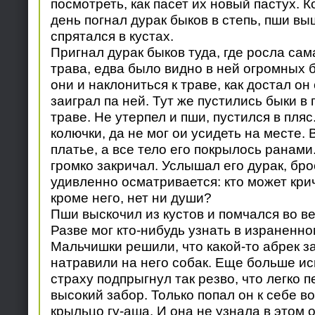
посмотреть, как пасет их новый пастух. 
день погнал дурак быков в степь, пши вы
спрятался в кустах.
Пригнал дурак быков туда, где росла сам
трава, едва было видно в ней огромных б
они и наклониться к траве, как достал он
заиграл па ней. Тут же пустились быки в
траве. Не утерпел и пши, пустился в пляс
колючки, да не мог ои усидеть на месте. 
платье, а все тело его покрылось ранами
громко закричал. Услышал его дурак, бро
удивленно осматривается: кто может крича
кроме него, нет ни души?
Пши выскочил из кустов и помчался во ве
Разве мог кто-нибудь узнать в израненн
Мальчишки решили, что какой-то абрек за
натравили на него собак. Еще больше ис
страху подпрыгнул так резво, что легко 
высокий забор. Только попал он к себе 
крыльцо гу-аша. И она не узнала в этом