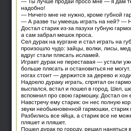
— Ты лучше продай просо мне — я дам те
надобно!
— Ничего мне не нужно, кроме губной га
— А разве ты умеешь играть на ней? — Н
Достал старик из-за пазухи губную гармо
а сам забрал мешок проса.
Сел дурак на кургане и стал играть на губ
произошло чудо: зайцы, волки, лисы, ме
вдруг стали плясать исламей.
Играет дурак не переставая — устали уже
больше плясать и остановиться не могут.
ногах стоит — держится за дерево и ходи
Надоело дураку играть, спрятал он гармош
выспался, встал и пошел в город. Шел, ш
вспомнил про свою гармошку. Достал он е
Навстречу ему старик: он нес полную ко
звуки необыкновенной гармошки, старик п
Разбились все яйца, а старик все не мо
пляшет и пляшет.
Пошел дурак по городу, решил наняться в