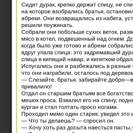
Сидит дурак, крепко держит спицу, не спи
на которое взобрались братья, останови
абреки. Они возвращались из набега, ус
решили поужинать.
Собрали они побольше сухих веток, разв
мясо в котел, подвешенный над огнем. До
когда было уже готово и абреки собралис
вдруг упала спица: это задремавший дур
спица в кипящий навар, и кипятком обдал
Испугались они и разбежались в разные 
что они награбили, осталось под деревом
— Слезайте, братья, забирайте добро—в
привалило!
Отдал он старшим братьям все богатство,
мешок проса. Взвалил его на спину, подн
курган и стал топтать просо ногами.
Проходил мимо один старик; увидел это 
— Что ты делаешь? — спросил он.
— Хочу хоть раз досыта наесться пасты,