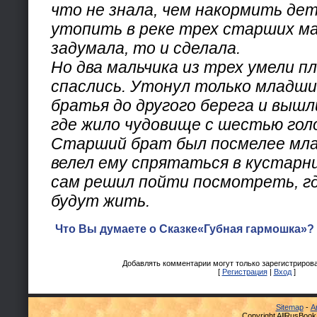
что не знала, чем накормить де
утопить в реке трех старших ма
задумала, то и сделала.
Но два мальчика из трех умели п
спаслись. Утонул только младши
братья до другого берега и вышл
где жило чудовище с шестью гол
Старший брат был посмелее мл
велел ему спрятаться в кустарник
сам решил пойти посмотреть, гд
будут жить.
Что Вы думаете о Сказке«Губная гармошка»? 
Добавлять комментарии могут только зарегистриров
[
Регистрация
|
Вход
]
Sitemap
-
А
Copyright AllRusBook