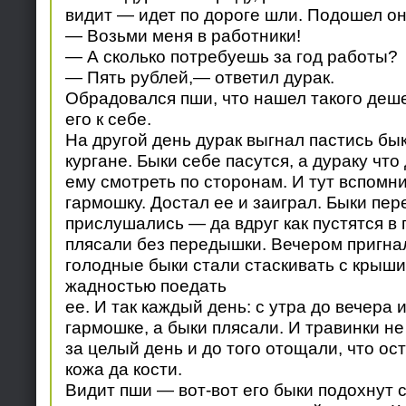
видит — идет по дороге шли. Подошел он 
— Возьми меня в работники!
— А сколько потребуешь за год работы?
— Пять рублей,— ответил дурак.
Обрадовался пши, что нашел такого деше
его к себе.
На другой день дурак выгнал пастись бык
кургане. Быки себе пасутся, а дураку что
ему смотреть по сторонам. И тут вспомни
гармошку. Достал ее и заиграл. Быки пер
прислушались — да вдруг как пустятся в 
плясали без передышки. Вечером пригнал
голодные быки стали стаскивать с крыши
жадностью поедать
ее. И так каждый день: с утра до вечера 
гармошке, а быки плясали. И травинки не
за целый день и до того отощали, что ос
кожа да кости.
Видит пши — вот-вот его быки подохнут с