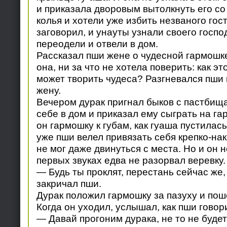
и приказала дворовым вытолкнуть его со
колья и хотели уже избить незваного гост
заговорил, и унауты узнали своего госпо
переодели и отвели в дом.
Рассказал пши жене о чудесной гармошке
она, ни за что не хотела поверить: как э
может творить чудеса? Разгневался пши
жену.
Вечером дурак пригнал быков с пастбища
себе в дом и приказал ему сыграть на г
он гармошку к губам, как гуаша пустилас
уже пши велел привязать себя крепко-накр
не мог даже двинуться с места. Но и он 
первых звуках едва не разорвал веревку.
— Будь ты проклят, перестань сейчас же,
закричал пши.
Дурак положил гармошку за пазуху и поше
Когда он уходил, услышал, как пши говор
— Давай прогоним дурака, не то не будет