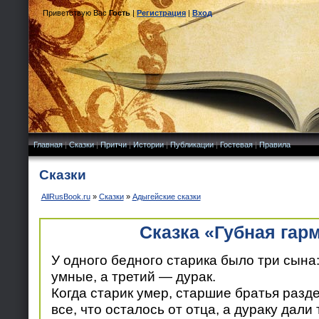
Приветствую Вас
Гость
|
Регистрация
|
Вход
Главная
|
Сказки
|
Притчи
|
Истории
|
Публикации
|
Гостевая
|
Правила
Сказки
AllRusBook.ru
»
Сказки
»
Адыгейские сказки
Сказка «Губная гар
У одного бедного старика было три сына
умные, а третий — дурак.
Когда старик умер, старшие братья разд
все, что осталось от отца, а дураку дали