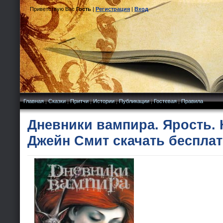
Приветствую Вас
Гость
|
Регистрация
|
Вход
Главная
|
Сказки
|
Притчи
|
Истории
|
Публикации
|
Гостевая
|
Правила
Дневники вампира. Ярость. К
Джейн Смит скачать беспла