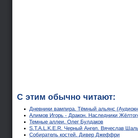
С этим обычно читают:
Дневники вампира. Тёмный альянс (Аудиокн
Алимов Игорь - Дракон. Наследники Жёлтог
Темные аллеи. Олег Булдаков
S.T.A.L.K.E.R. Черный Ангел. Вячеслав Шал
Собиратель костей. Дивер Джеффри