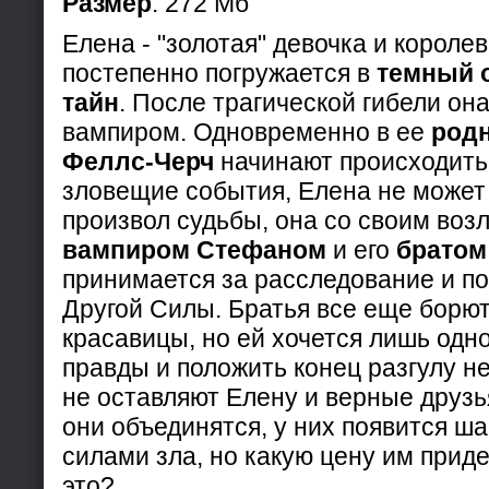
Размер
: 272 Мб
Елена - "золотая" девочка и королев
постепенно погружается в
темный 
тайн
. После трагической гибели он
вампиром. Одновременно в ее
род
Феллс-Черч
начинают происходить
зловещие события, Елена не может
произ­вол судьбы, она со своим во
вампиром Стефаном
и его
братом
принимается за расследование и п
Другой Силы. Братья все еще борют
красавицы, но ей хочется лишь одно
правды и положить конец разгулу не
не оставляют Елену и верные друзья
они объединятся, у них появится ша
силами зла, но какую цену им приде
это?