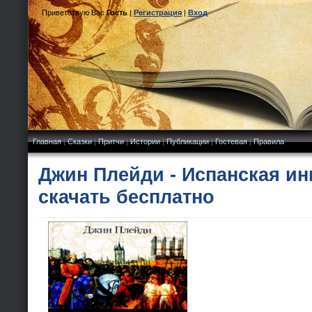
Приветствую Вас
Гость
|
Регистрация
|
Вход
Главная
|
Сказки
|
Притчи
|
Истории
|
Публикации
|
Гостевая
|
Правила
Джин Плейди - Испанская и
скачать бесплатно