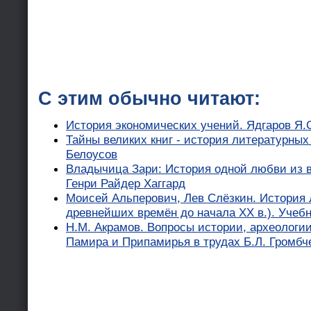
С этим обычно читают:
История экономических учений. Ядгаров Я.
Тайны великих книг - история литературных
Белоусов
Владычица Зари: История одной любви из в
Генри Райдер Хаггард
Моисей Альперович, Лев Слёзкин. История 
древнейших времён до начала XX в.). Учебн
Н.М. Акрамов. Вопросы истории, археологи
Памира и Припамирья в трудах Б.Л. Громбч