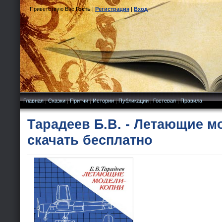
Приветствую Вас
Гость
|
Регистрация
|
Вход
Главная
|
Сказки
|
Притчи
|
Истории
|
Публикации
|
Гостевая
|
Правила
Тарадеев Б.В. - Летающие м
скачать бесплатно