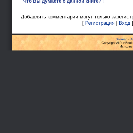
Что Вы думаете о данной книге? ↓
Добавлять комментарии могут только зарегист
[
Регистрация
|
Вход
Sitemap
-
А
Copyright AllRusBook
Использ