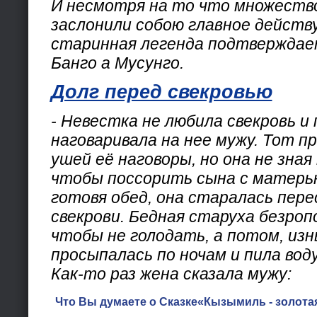
И несмотря на то что множеств
заслонили собою главное действ
старинная легенда подтвержда
Банго а Мусунго.
Долг перед свекровью
- Невестка не любила свекровь и
наговаривала на нее мужу. Тот п
ушей её наговоры, но она не зная 
чтобы поссорить сына с матерью
готовя обед, она старалась пер
свекрови. Бедная старуха безроп
чтобы не голодать, а потом, из
просыпалась по ночам и пила воду
Как-то раз жена сказала мужу:
Что Вы думаете о Сказке«Кызымиль - золотая