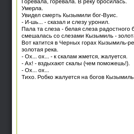
Горевала, горевала. В реку бросилась.
Умерла.
Увидел смерть Кызымили бог-Вуис.
- И-шь... - сказал и слезу уронил.
Пала та слеза - белая слеза радостного б
смешалась со слезами Кызымиль - золота
Вот катится в Черных горах Кызымиль-ре
золотая река.
- Ох... ох... - к скалам жмется, жалуется.
- Ах! - вздыхают скалы (чем поможешь!).
- Ох... ох...
Тихо. Робко жалуется на богов Кызымиль