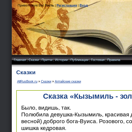
Приветствую Вас
Гость
|
Регистрация
|
Вход
Главная
|
Сказки
|
Притчи
|
Истории
|
Публикации
|
Гостевая
|
Правила
Сказки
AllRusBook.ru
»
Сказки
»
Алтайские сказки
Сказка «Кызымиль - зол
Было, видишь, так.
Полюбила девушка-Кызымиль, красивая д
весной) доброго бога-Вуиса. Розового, соч
шишка кедровая.