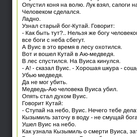
Опустил коня на волю. Лук взял, сапоги н
Человеком сделался.
Ладно.
Узнал старый бог-Кутай. Говорит:
- Как быть тут?.. Нельзя же богу человеко
все боги с неба сбегут.
А Вуис в это время в лесу охотился.
Вот и вошел Кутай в Аю-медведя.
В лес спустился. На Вуиса кинулся.
- А! - сказал Вуис. - Хорошая шкура - со
Убью медведя.
Да не мог убить.
Медведь-Аю человека Вуиса убил.
Опять стал духом Вуис.
Говорит Кутай:
- Ступай на небо, Вуис. Нечего тебе дела
Кызымиль заточу в воду - не смущай бога
Ушел Вуис на небо.
Как узнала Кызымиль о смерти Вуиса, за