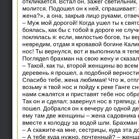
откликается. Встал он, зажег светильник,
молится. Подошел он к ней, спрашивает:
жена?», а она, закрыв лицо руками, отвеч
– Муж мой дорогой! Когда ушел ты к свято
боялась, как бы с тобой в дороге не случи
поклялась я: если, милостью богов, ты в
невредим, отдам я кровавой богине Кали
нос! Ты вернулся, вот и выполнила я тепе
Поглядел брахман на свою жену и сказал
– Такой, как ты, второй женщины во всем
деревень я прошел, а подобной верности 
Спасибо тебе, жена любимая! Что ж, отпл
возьму я твой нос и пойду к реке Ганге с
нами сжалятся и приставят тебе нос обр
Так он и сделал: завернул нос в тряпицу, 
пошел. Добрался он к вечеру до одной де
ему там две женщины – жена садовника и
вместе к колодцу за водой шли. Брахман
– А скажите-ка мне, сестрицы, куда эта д
– А тебе куда нужно, почтенный? – женщ