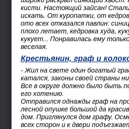
кисти. Настоящий зайсан! Стал
искать. От куропатки, от кедров
ото всех отказался павлин: сини
плохо летает, кедровка худа, ку
кукует... Понравилась ему только
веселая.
Крестьянин, граф и колок
- Жил на свете один богатый гра
катался, законы своей страны ни
Все в округе должно было быть по
его хотению.
Отправился однажды граф на про
лесной опушке большой да краси
дом. Приглянулся дом графу. Осм
всех сторон и к двери подъезжае