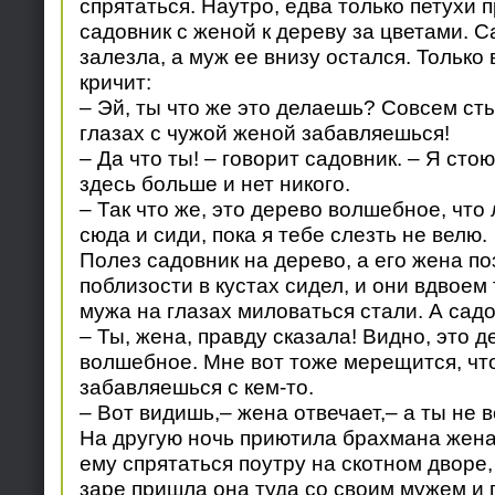
спрятаться. Наутро, едва только петухи 
садовник с женой к дереву за цветами. 
залезла, а муж ее внизу остался. Только
кричит:
– Эй, ты что же это делаешь? Совсем ст
глазах с чужой женой забавляешься!
– Да что ты! – говорит садовник. – Я сто
здесь больше и нет никого.
– Так что же, это дерево волшебное, что 
сюда и сиди, пока я тебе слезть не велю.
Полез садовник на дерево, а его жена по
поблизости в кустах сидел, и они вдвоем 
мужа на глазах миловаться стали. А садо
– Ты, жена, правду сказала! Видно, это д
волшебное. Мне вот тоже мерещится, чт
забавляешься с кем-то.
– Вот видишь,– жена отвечает,– а ты не в
На другую ночь приютила брахмана жена
ему спрятаться поутру на скотном дворе, 
заре пришла она туда со своим мужем и 