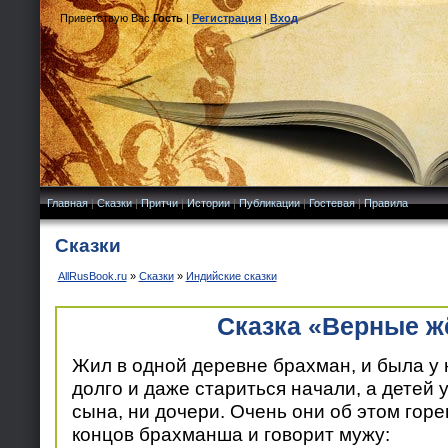
Приветствую Вас
Гость
|
Регистрация
|
Вход
Главная
|
Сказки
|
Притчи
|
Истории
|
Публикации
|
Гостевая
|
Правила
Сказки
AllRusBook.ru
»
Сказки
»
Индийские сказки
Сказка «Верные 
Жил в одной деревне брахман, и была у 
долго и даже стариться начали, а детей у
сына, ни дочери. Очень они об этом горе
концов брахманша и говорит мужу: