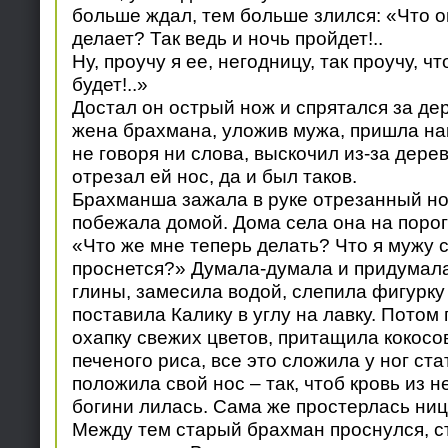
больше ждал, тем больше злился: «Что он
делает? Так ведь и ночь пройдет!..
Ну, проучу я ее, негодницу, так проучу, ч
будет!..»
Достал он острый нож и спрятался за дер
жена брахмана, уложив мужа, пришла нак
не говоря ни слова, выскочил из-за дере
отрезал ей нос, да и был таков.
Брахманша зажала в руке отрезанный но
побежала домой. Дома села она на порог
«Что же мне теперь делать? Что я мужу с
проснется?» Думала-думала и придумала
глины, замесила водой, слепила фигурку
поставила Калику в углу на лавку. Потом
охапку свежих цветов, притащила кокосов
печеного риса, все это сложила у ног ста
положила свой нос – так, чтоб кровь из н
богини лилась. Сама же простерлась ниц
Между тем старый брахман проснулся, ст