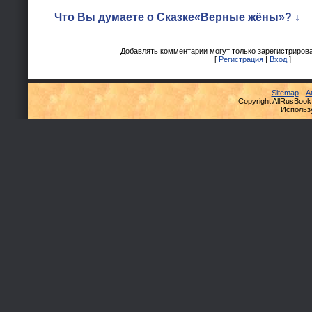
Что Вы думаете о Сказке«Верные жёны»? ↓
Добавлять комментарии могут только зарегистриров
[
Регистрация
|
Вход
]
Sitemap
-
А
Copyright AllRusBook
Использ