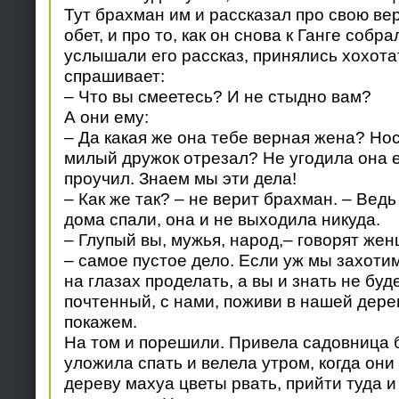
Тут брахман им и рассказал про свою вер
обет, и про то, как он снова к Ганге собр
услышали его рассказ, принялись хохота
спрашивает:
– Что вы смеетесь? И не стыдно вам?
А они ему:
– Да какая же она тебе верная жена? Нос
милый дружок отрезал? Не угодила она ем
проучил. Знаем мы эти дела!
– Как же так? – не верит брахман. – Ведь
дома спали, она и не выходила никуда.
– Глупый вы, мужья, народ,– говорят же
– самое пустое дело. Если уж мы захотим
на глазах проделать, а вы и знать не буд
почтенный, с нами, поживи в нашей дере
покажем.
На том и порешили. Привела садовница б
уложила спать и велела утром, когда они
дереву махуа цветы рвать, прийти туда и