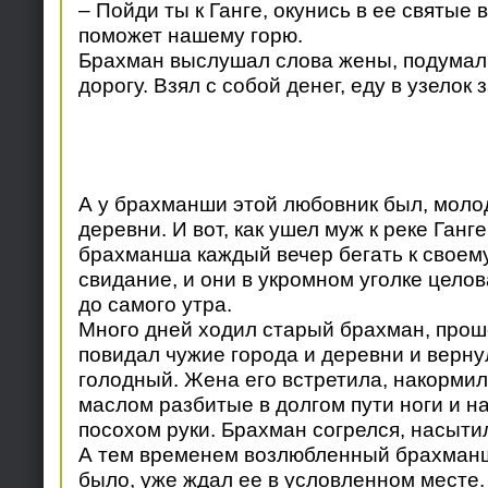
– Пойди ты к Ганге, окунись в ее святые 
поможет нашему горю.
Брахман выслушал слова жены, подумал 
дорогу. Взял с собой денег, еду в узелок 
А у брахманши этой любовник был, моло
деревни. И вот, как ушел муж к реке Ганг
брахманша каждый вечер бегать к своем
свидание, и они в укромном уголке цело
до самого утра.
Много дней ходил старый брахман, проше
повидал чужие города и деревни и верну
голодный. Жена его встретила, накормил
маслом разбитые в долгом пути ноги и 
посохом руки. Брахман согрелся, насытил
А тем временем возлюбленный брахманши
было, уже ждал ее в условленном месте.