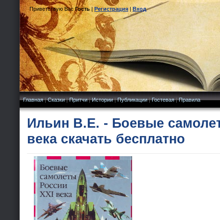
Приветствую Вас
Гость
|
Регистрация
|
Вход
Главная
|
Сказки
|
Притчи
|
Истории
|
Публикации
|
Гостевая
|
Правила
Ильин В.Е. - Боевые самоле
века скачать бесплатно