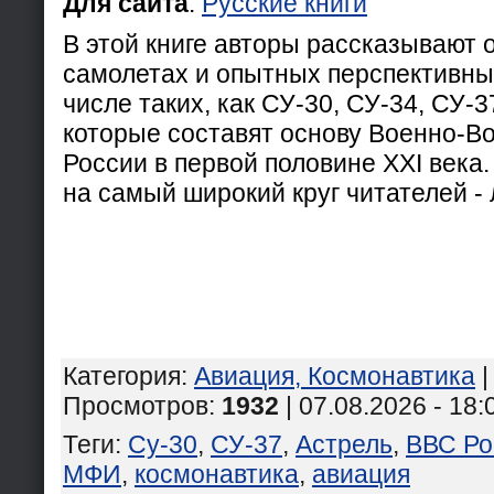
Для сайта
:
Русские книги
В этой книге авторы рассказывают
самолетах и опытных перспективных
числе таких, как СУ-30, СУ-34, СУ-3
которые составят основу Военно-В
России в первой половине XXI века.
на самый широкий круг читателей -
Категория
:
Авиация, Космонавтика
Просмотров
:
1932
| 07.08.2026 - 18:
Теги
:
Су-30
,
СУ-37
,
Астрель
,
ВВС Ро
МФИ
,
космонавтика
,
авиация