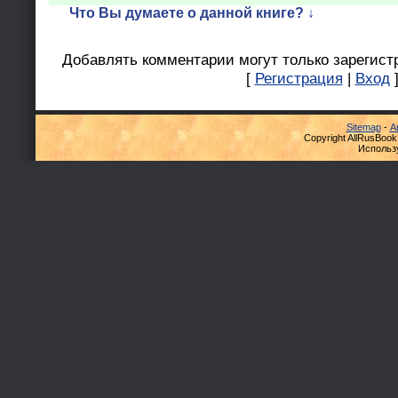
Что Вы думаете о данной книге? ↓
Добавлять комментарии могут только зарегист
[
Регистрация
|
Вход
Sitemap
-
А
Copyright AllRusBook
Использ