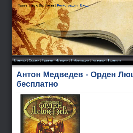
Приветствую Вас
Гость
|
Регистрация
|
Вход
Главная
|
Сказки
|
Притчи
|
Истории
|
Публикации
|
Гостевая
|
Правила
Антон Медведев - Орден Лю
бесплатно