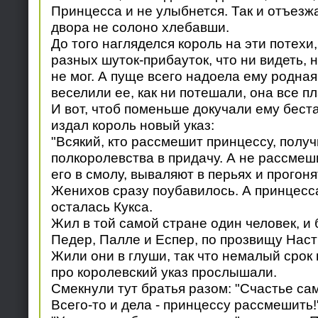
Принцесса и не улыбнется. Так и отъезж
двора не солоно хлебавши.
До того нагляделся король на эти потехи
разных шуток-прибауток, что ни видеть,
не мог. А пуще всего надоела ему родная 
веселили ее, как ни потешали, она все пл
И вот, чтоб поменьше докучали ему бест
издал король новый указ:
"Всякий, кто рассмешит принцессу, получ
полкоролевства в придачу. А не рассмеши
его в смолу, вываляют в перьях и прогоня
Женихов сразу поубавилось. А принцесса 
осталась Кукса.
Жил в той самой стране один человек, и 
Педер, Палле и Еспер, по прозвищу Нас
Жили они в глуши, так что немалый срок 
про королевский указ прослышали.
Смекнули тут братья разом: "Счастье сам
Всего-то и дела - принцессу рассмешить!