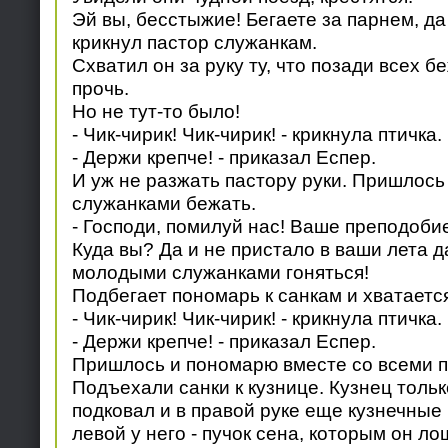
Эй вы, бесстыжие! Бегаете за парнем, да
крикнул пастор служанкам.
Схватил он за руку ту, что позади всех бе
прочь.
Но не тут-то было!
- Чик-чирик! Чик-чирик! - крикнула птичка.
- Держи крепче! - приказал Еспер.
И уж не разжать пастору руки. Пришлось
служанками бежать.
- Господи, помилуй нас! Ваше преподобие
Куда вы? Да и не пристало в ваши лета д
молодыми служанками гоняться!
Подбегает пономарь к санкам и хватается
- Чик-чирик! Чик-чирик! - крикнула птичка.
- Держи крепче! - приказал Еспер.
Пришлось и пономарю вместе со всеми п
Подъехали санки к кузнице. Кузнец толь
подковал и в правой руке еще кузнечные 
левой у него - пучок сена, которым он л