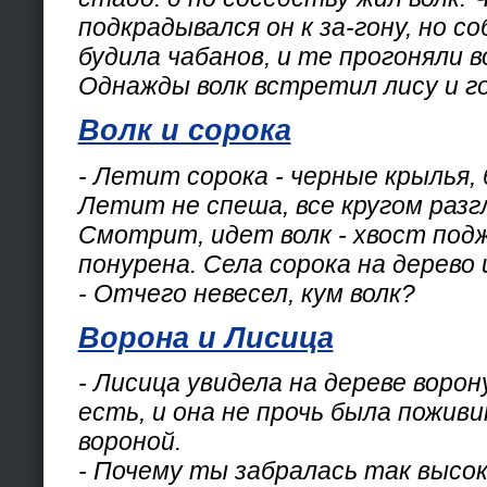
подкрадывался он к за-гону, но с
будила чабанов, и те прогоняли в
Однажды волк встретил лису и г
Волк и сорока
- Летит сорока - черные крылья, 
Летит не спеша, все кругом раз
Смотрит, идет волк - хвост под
понурена. Села сорока на дерево
- Отчего невесел, кум волк?
Ворона и Лисица
- Лисица увидела на дереве ворон
есть, и она не прочь была пожив
вороной.
- Почему ты забралась так высок