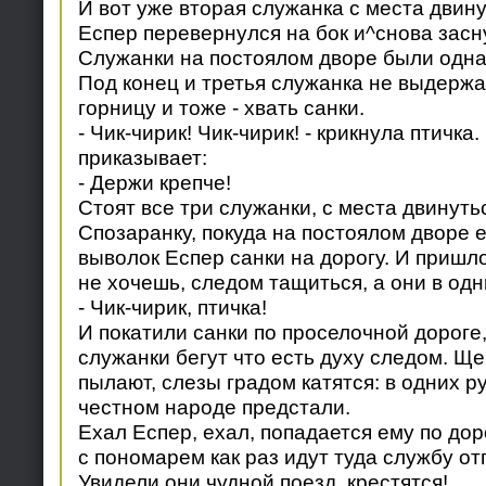
И вот уже вторая служанка с места двину
Еспер перевернулся на бок и^снова засн
Служанки на постоялом дворе были одна
Под конец и третья служанка не выдержа
горницу и тоже - хвать санки.
- Чик-чирик! Чик-чирик! - крикнула птичка
приказывает:
- Держи крепче!
Стоят все три служанки, с места двинутьс
Спозаранку, покуда на постоялом дворе 
выволок Еспер санки на дорогу. И пришл
не хочешь, следом тащиться, а они в од
- Чик-чирик, птичка!
И покатили санки по проселочной дороге
служанки бегут что есть духу следом. Ще
пылают, слезы градом катятся: в одних р
честном народе предстали.
Ехал Еспер, ехал, попадается ему по дор
с пономарем как раз идут туда службу от
Увидели они чудной поезд, крестятся!