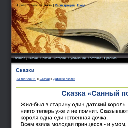
Приветствую Вас
Гость
|
Регистрация
|
Вход
Главная
|
Сказки
|
Притчи
|
Истории
|
Публикации
|
Гостевая
|
Правила
Сказки
AllRusBook.ru
»
Сказки
»
Датские сказки
Сказка «Санный п
Жил-был в старину один датский король. 
никто теперь уже и не помнит. Сказывают 
короля одна-единственная дочка.
Всем взяла молодая принцесса - и умом,