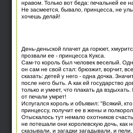
нравом. Только вот беда: печальней ее н
Не засмеется, бывало, принцесса, не улы
хочешь делай!
День-деньской плачет да горюет, хмурится
прозвали ее - принцесса Кукса.
Сам-то король был человек веселый. Одна
он сам не свой стал: брюзжит, ворчит, все
сказать: детей у него - одна дочка. Значи
после него быть. А как ей государство до
только и умеет, что плакать да вздыхать. 
от печали умрет!
Испугался король и объявил: "Всякий, кт
принцессу, получит ее в жены и полкорол
Отыскалось тут немало охотников счасть
не потешали они королевскую дочь, как н
сказывали, и загадки загадывали, и пели, 