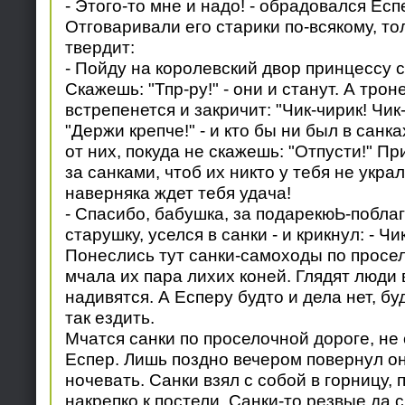
- Этого-то мне и надо! - обрадовался Есп
Отговаривали его старики по-всякому, то
твердит:
- Пойду на королевский двор принцессу 
Скажешь: "Тпр-ру!" - они и станут. А троне
встрепенется и закричит: "Чик-чирик! Чик
"Держи крепче!" - и кто бы ни был в санка
от них, покуда не скажешь: "Отпусти!" 
за санками, чтоб их никто у тебя не украл
наверняка ждет тебя удача!
- Спасибо, бабушка, за подарекюЬ-побла
старушку, уселся в санки - и крикнул: - Ч
Понеслись тут санки-самоходы по просе
мчала их пара лихих коней. Глядят люди в
надивятся. А Есперу будто и дела нет, бу
так ездить.
Мчатся санки по проселочной дороге, не
Еспер. Лишь поздно вечером повернул он
ночевать. Санки взял с собой в горницу, 
накрепко к постели. Санки-то резвые да с