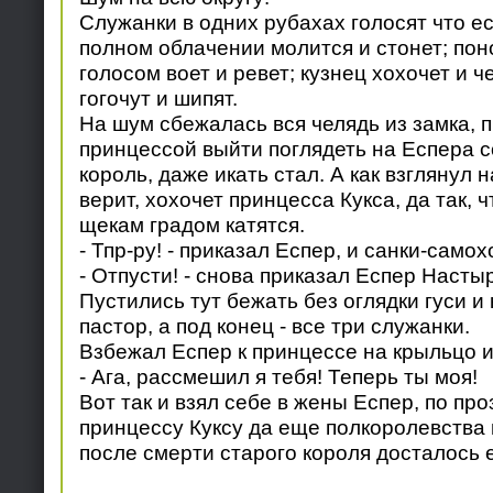
Служанки в одних рубахах голосят что ес
полном облачении молится и стонет; пон
голосом воет и ревет; кузнец хохочет и ч
гогочут и шипят.
На шум сбежалась вся челядь из замка, 
принцессой выйти поглядеть на Еспера с
король, даже икать стал. А как взглянул н
верит, хохочет принцесса Кукса, да так, ч
щекам градом катятся.
- Тпр-ру! - приказал Еспер, и санки-само
- Отпусти! - снова приказал Еспер Насты
Пустились тут бежать без оглядки гуси и
пастор, а под конец - все три служанки.
Взбежал Еспер к принцессе на крыльцо и
- Ага, рассмешил я тебя! Теперь ты моя!
Вот так и взял себе в жены Еспер, по п
принцессу Куксу да еще полкоролевства 
после смерти старого короля досталось е