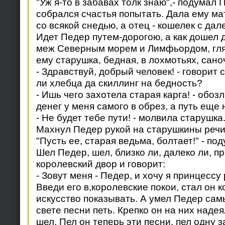
"Уж я-то в забавах толк знаю",- подумал 
собрался счастья попытать. Дала ему ма
со всякой снедью, а отец - кошелек с дал
Идет Педер путем-дорогою, а как дошел д
меж Северным морем и Лимфьордом, гляд
ему старушка, бедная, в лохмотьях, сано
- Здравствуй, добрый человек! - говорит
ли хлебца да скиллинг на бедность?
- Ишь чего захотела старая карга! - обоз
денег у меня самого в обрез, а путь еще 
- Не будет тебе пути! - молвила старушка
Махнул Педер рукой на старушкины речи
"Пусть ее, старая ведьма, болтает!" - по
Шел Педер, шел, близко ли, далеко ли, п
королевский двор и говорит:
- Зовут меня - Педер, и хочу я принцессу
Введи его в,королевские покои, стал он к
искусство показывать. А умел Педер сам
свете песни петь. Крепко он на них надеял
шел. Пел он теперь эти песни, пел одну за