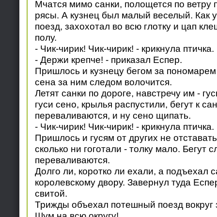
Мчатся мимо санки, полощется по ветру
рясы. А кузнец был малый веселый. Как
поезд, захохотал во всю глотку и цап кл
полу.
- Чик-чирик! Чик-чирик! - крикнула птичка.
- Держи крепче! - приказал Еспер.
Пришлось и кузнецу бегом за пономарем 
сена за ним следом волочится.
Летят санки по дороге, навстречу им - гу
гуси сено, крылья распустили, бегут к сан
переваливаются, и ну сено щипать.
- Чик-чирик! Чик-чирик! - крикнула птичка.
Пришлось и гусям от других не отставать
сколько ни гоготали - толку мало. Бегут с
переваливаются.
Долго ли, коротко ли ехали, а подъехал 
королевскому двору. Завернул туда Еспе
свитой.
Трижды объехал потешный поезд вокруг з
Шум на всю округу!