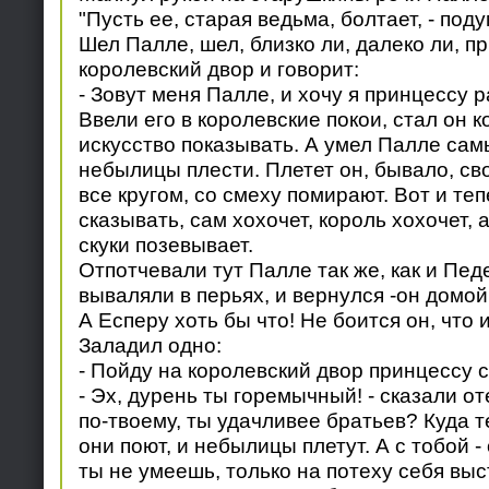
"Пусть ее, старая ведьма, болтает, - поду
Шел Палле, шел, близко ли, далеко ли, п
королевский двор и говорит:
- Зовут меня Палле, и хочу я принцессу 
Ввели его в королевские покои, стал он к
искусство показывать. А умел Палле са
небылицы плести. Плетет он, бывало, сво
все кругом, со смеху помирают. Вот и теп
сказывать, сам хохочет, король хохочет, 
скуки позевывает.
Отпотчевали тут Палле так же, как и Педе
вываляли в перьях, и вернулся -он домой 
А Есперу хоть бы что! Не боится он, что и
Заладил одно:
- Пойду на королевский двор принцессу 
- Эх, дурень ты горемычный! - сказали от
по-твоему, ты удачливее братьев? Куда т
они поют, и небылицы плетут. А с тобой -
ты не умеешь, только на потеху себя вы