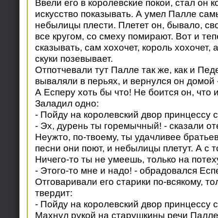
Ввели его в королевские покои, стал он к
искусство показывать. А умел Палле са
небылицы плести. Плетет он, бывало, сво
все кругом, со смеху помирают. Вот и теп
сказывать, сам хохочет, король хохочет, 
скуки позевывает.
Отпотчевали тут Палле так же, как и Педе
вываляли в перьях, и вернулся он домой -
А Есперу хоть бы что! Не боится он, что и
Заладил одно:
- Пойду на королевский двор принцессу 
- Эх, дурень ты горемычный! - сказали от
Неужто, по-твоему, ты удачливее братьев
песни они поют, и небылицы плетут. А с т
Ничего-то ты не умеешь, только на потех
- Этого-то мне и надо! - обрадовался Есп
Отговаривали его старики по-всякому, то
твердит:
- Пойду на королевский двор принцессу 
Махнул рукой на старушкины речи Палле