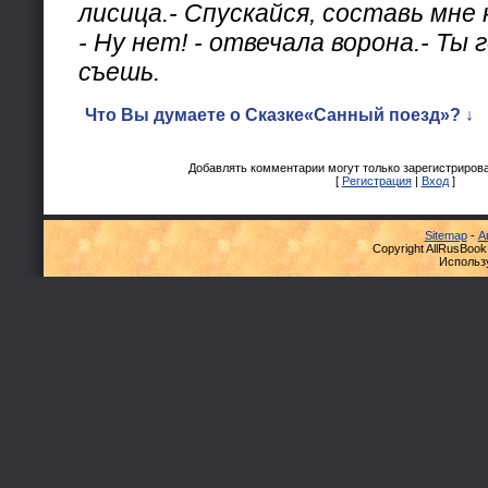
лисица.- Спускайся, составь мне
- Ну нет! - отвечала ворона.- Ты 
съешь.
Что Вы думаете о Сказке«Санный поезд»? ↓
Добавлять комментарии могут только зарегистриров
[
Регистрация
|
Вход
]
Sitemap
-
А
Copyright AllRusBook
Использ