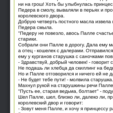
ни на грош! Хоть бы улыбнулась принцес
Педера в смолу, вываляли в перьях и про
королевского двора.
Добрую четверть постного масла извела 
Педера смыла.
"Педеру не повезло, авось Палле счасть
старики.
Собрали они Палле в дорогу. Дала ему м
а отец - кошелек с далерами. Отправился 
ему у курганов старушка с саночками по
- Здравствуй, добрый человек! - говорит 
Не подашь ли хлебца да скиллинг на бед
Но и Палле отговорился и ничего ей не д
- Не будет тебе пути! - молвила старушка
Махнул рукой на старушкины речи Палле
"Пусть ее, старая ведьма, болтает" - под
Шел Палле, шел, близко ли, далеко ли, п
королевский двор и говорит:
- Зовут меня Палле, и хочу я принцессу