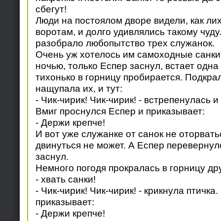
сбегут!
Люди на постоялом дворе видели, как лих
воротам, и долго удивлялись такому чуду
разобрало любопытство трех служанок.
Очень уж хотелось им самоходные санки 
ночью, только Еспер заснул, встает одна
тихонько в горницу пробирается. Подкрал
нащупала их, и тут:
- Чик-чирик! Чик-чирик! - встрепенулась и
Вмиг проснулся Еспер и приказывает:
- Держи крепче!
И вот уже служанке от санок не оторватьс
двинуться не может. А Еспер перевернулс
заснул.
Немного погодя прокралась в горницу дру
- хвать санки!
- Чик-чирик! Чик-чирик! - крикнула птичка
приказывает:
- Держи крепче!