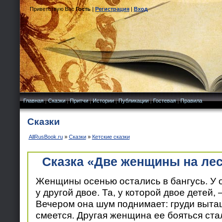
Приветствую Вас
Гость
|
Регистрация
|
Вход
Главная
|
Сказки
|
Притчи
|
Истории
|
Публикации
|
Гостевая
|
Правила
Сказки
AllRusBook.ru
»
Сказки
»
Кетские сказки
Сказка «Две женщины на ле
Женщины осенью остались в бангусь. У о
у другой двое. Та, у которой двое детей
Вечером она шум поднимает: груди вытащ
смеется. Другая женщина ее бояться ста