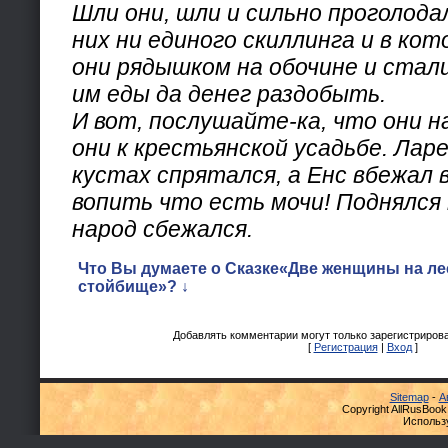
Шли они, шли и сильно проголодал
них ни единого скиллинга и в кот
они рядышком на обочине и стали
им еды да денег раздобыть.
И вот, послушайте-ка, что они 
они к крестьянской усадьбе. Ларе
кустах спрятался, а Енс вбежал в
вопить что есть мочи! Поднялся
народ сбежался.
Что Вы думаете о Сказке«Две женщины на л
стойбище»? ↓
Добавлять комментарии могут только зарегистриров
[
Регистрация
|
Вход
]
Sitemap
-
А
Copyright AllRusBook
Использ