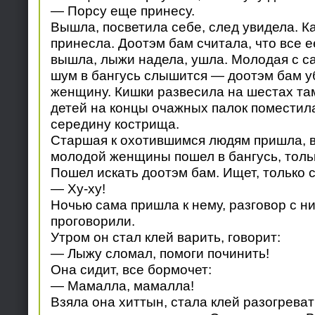
— Порсу еще принесу.
Вышла, посветила себе, след увидела. К
принесла. Доотэм бам считала, что все 
вышла, лыжи надела, ушла. Молодая с са
шум в бангусь слышится — доотэм бам уб
женщину. Кишки развесила на шестах там
детей на концы очажных палок поместила
середину кострища.
Старшая к охотившимся людям пришла, в
молодой женщины пошел в бангусь, тольк
Пошел искать доотэм бам. Ищет, только 
— Ху-ху!
Ночью сама пришла к нему, разговор с ни
проговорили.
Утром он стал клей варить, говорит:
— Лыжу сломал, помоги починить!
Она сидит, все бормочет:
— Мамалла, мамалла!
Взяла она хиттын, стала клей разогреват