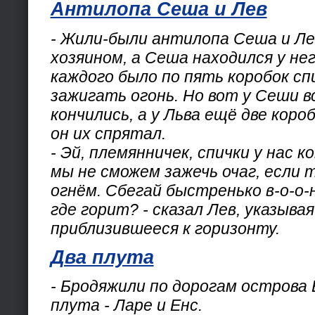
Антилопа Сеша и Лев
- Жили-были антилопа Сеша и Ле
хозяином, а Сеша находился у нег
каждого было по пять коробок сп
зажигать огонь. Но вот у Сеши в
кончились, а у Льва ещё две коро
он их спрятал.
- Эй, племянничек, спички у нас к
мы не сможем зажечь очаг, если 
огнём. Сбегай быстренько в-о-о-
где горит? - сказал Лев, указывая
приблизившееся к горизонту.
Два плута
- Бродяжили по дорогам острова 
плута - Ларе и Енс.