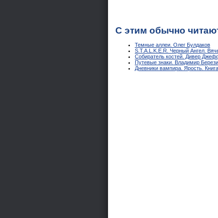
С этим обычно читаю
Темные аллеи. Олег Булдаков
S.T.A.L.K.E.R. Черный Ангел. Вя
Собиратель костей. Дивер Джеф
Путевые знаки. Владимир Берез
Дневники вампира. Ярость. Книг