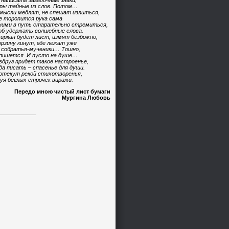
 написать загадочные знаки,
ры тайные из слов. Потом…
мысли медлят, не спешат излиться,
е торопится рука сама
ними в путь старательно стремиться,
б удержать волшебные слова.
иркан будет лист, измят безбожно,
орзину кинут, где лежат уже
 собратья-мученики… Тошно,
пишется. И пусто на душе…
вдруг придет такое настроенье,
да писать – спасенье для души.
отекут рекой стихотворенья,
уя беглых строчек виражи.
Передо мною чистый лист бумаги
Мургина Любовь