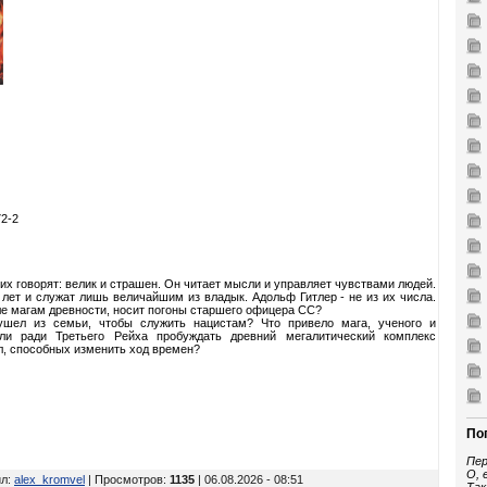
72-2
их говорят: велик и страшен. Он читает мысли и управляет чувствами людей.
лет и служат лишь величайшим из владык. Адольф Гитлер - не из их числа.
ле магам древности, носит погоны старшего офицера СС?
ушел из семьи, чтобы служить нацистам? Что привело мага, ученого и
 ли ради Третьего Рейха пробуждать древний мегалитический комплекс
, способных изменить ход времен?
По
Пер
О, 
ил
:
alex_kromvel
| Просмотров
:
1135
| 06.08.2026 - 08:51