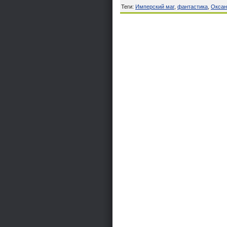
Теги
:
Имперский маг
,
фантастика
,
Оксан