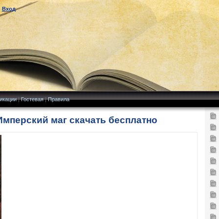
|
Вход
икации
|
Гостевая
|
Правила
Имперский маг скачать бесплатно