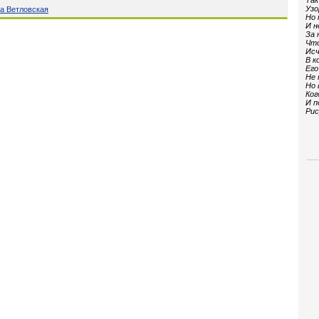
Так
Узо
а Ветловская
Но 
И н
За 
Что
Исч
В к
Его
Не 
Но 
Ког
И п
Рис