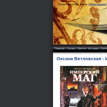
Приветствую Вас
Гость
|
Регистрация
Главная
|
Сказки
|
Притчи
|
Истории
|
Публ
Оксана Ветловская - 