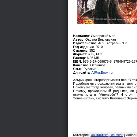
Название
: Имперский маг
Автор
: Оксана Ветловская
Издательство
: АСТ, Астрель-СПб
Год издания
: 2010
Страниц
: 352
Формат
: RTF, FB2
Размер
: 6,95 МБ
ISBN
: 978-5-17-069675-8, 978-5-9725-18
Качество
: Отличное
Язык
: Русский
Для сайта
:
AllRusBook.ru
Альрих фон Штернберг может все. О так
Подобные ему рождаются раз в тысячу 
Почему же тогда человек, равный по си
Почему, проклинаемый родными, он 
оккультиста в "Аненэрбе"? И стоит
Зонненштайн, систему Каменных Зеркал
Категория
:
Фантастика, Фентези
|
Добав