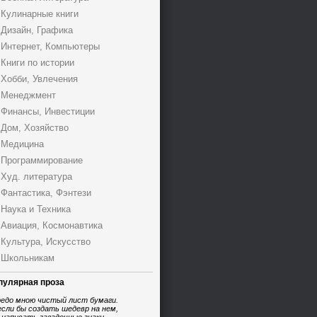
Кулинарные книги
Дизайн, Графика
Интернет, Компьютеры
Книги по истории
Хобби, Увлечения
Менеджмент
Финансы, Инвестиции
Дом, Хозяйство
Медицина
Программирование
Худ. литература
Фантастика, Фэнтези
Наука и Техника
Авиация, Космонавтика
Культура, Искусство
Школьникам
пулярная проза
едо мною чистый лист бумаги.
если бы создать шедевр на нем,