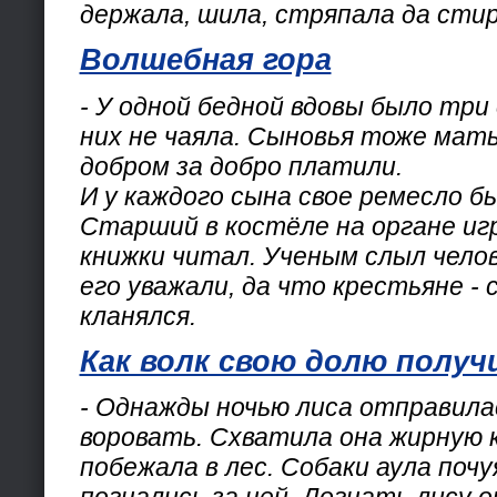
держала, шила, стряпала да стир
Волшебная гора
- У одной бедной вдовы было три
них не чаяла. Сыновья тоже мат
добром за добро платили.
И у каждого сына свое ремесло б
Старший в костёле на органе игр
книжки читал. Ученым слыл чело
его уважали, да что крестьяне - 
кланялся.
Как волк свою долю получ
- Однажды ночью лиса отправилас
воровать. Схватила она жирную к
побежала в лес. Собаки аула почу