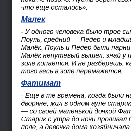
что еще осталось».
Малек
- У одного человека было трое с
Поуль, средний — Педер и младш
Малёк. Поуль и Педер были парни 
Малёк непутевый вышел, знай у п
золе копается. И не разберешь, к
того весь в золе перемажется.
Фатимат
- Еще в те времена, когда были н
дворяне, жил в одном ауле стари
— со своей маленькой дочкой Фа
Старик с утра до ночи проливал 
поле, а девочка дома хозяйничала