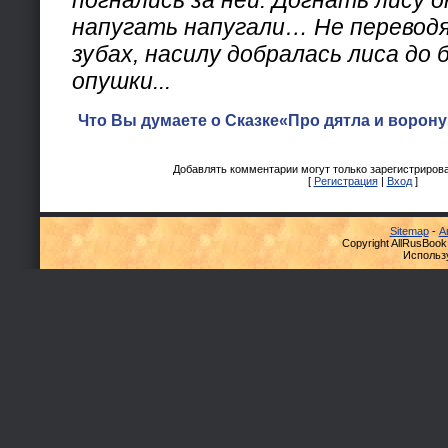
погнались за ней. Догнать лису о
напугать напугали… Не переводя 
зубах, насилу добралась лиса до
опушки...
Что Вы думаете о Сказке«Про дятла и ворону
Добавлять комментарии могут только зарегистриров
[
Регистрация
|
Вход
]
Sitemap
-
А
Copyright AllRusBook
Использ