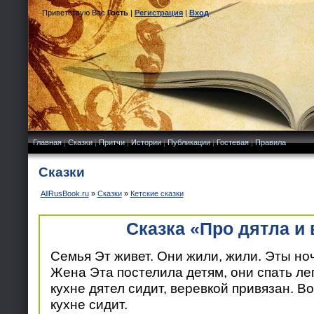
Приветствую Вас
Гость
|
Регистрация
|
Вход
Главная
|
Сказки
|
Притчи
|
Истории
|
Публикации
|
Гостевая
|
Правила
Сказки
AllRusBook.ru
»
Сказки
»
Кетские сказки
Сказка «Про дятла и
Семья Эт живет. Они жили, жили. Эты но
Жена Эта постелила детям, они спать лег
кухне дятел сидит, веревкой привязан. Во
кухне сидит.