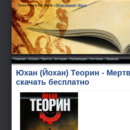
Приветствую Вас
Гость
|
Регистрация
|
Вход
Главная
|
Сказки
|
Притчи
|
Истории
|
Публикации
|
Гостевая
|
Правила
Юхан (Йохан) Теорин - Мерт
скачать бесплатно