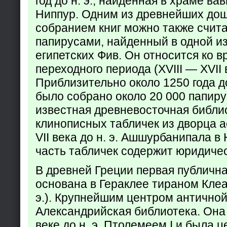
год до н. э., найденная в храме ва
Ниппур. Одним из древнейших до
собранием книг можно также счита
папирусами, найденный в одной из
египетских Фив. Он относится ко в
переходного периода (XVIII — XVII вв
Приблизительно около 1250 года до
было собрано около 20 000 папир
известная древневосточная библи
клинописных табличек из дворца а
VII века до н. э. Ашшурбанипала в
часть табличек содержит юридич
В древней Греции первая публичн
основана в Гераклее тираном Клеар
э.). Крупнейшим центром античной
Александрийская библиотека. Она б
веке до н. э. Птолемеем I и была 