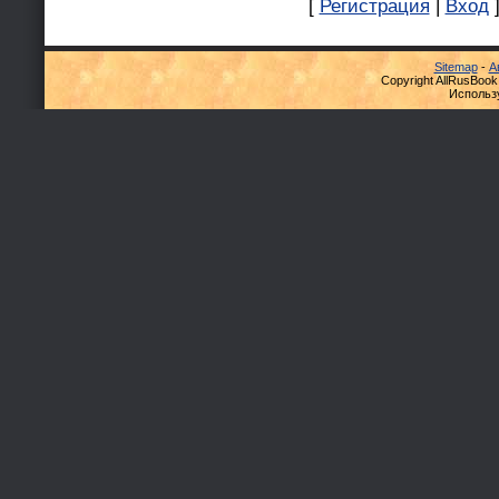
[
Регистрация
|
Вход
Sitemap
-
А
Copyright AllRusBook
Использ