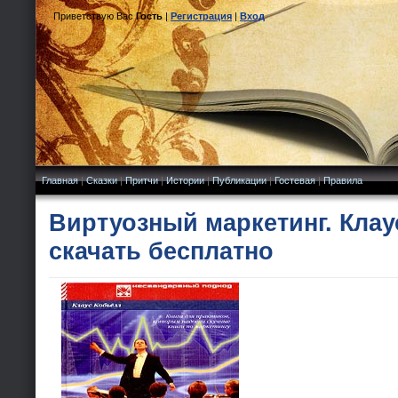
Приветствую Вас
Гость
|
Регистрация
|
Вход
Главная
|
Сказки
|
Притчи
|
Истории
|
Публикации
|
Гостевая
|
Правила
Виртуозный маркетинг. Клау
скачать бесплатно