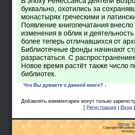
В эпоху Ренессанса деятели Возр
буквально, охотились за сохраняв
монастырях греческими и латинск
Появление книгопечатания внесло
изменения в облик и деятельность
более теперь отличавшихся от арх
Библиотечные фонды начинают ст
разрастаться. С распространение
Новое время растёт также число 
библиотек.
Что Вы думаете о данной книге? ↓
Добавлять комментарии могут только зарегист
[
Регистрация
|
Вход
Sitemap
-
А
Copyright AllRusBook
Использ