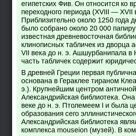
египетских Фив. Он относится ко в
переходного периода (XVIII — XVII вв
Приблизительно около 1250 года до
было собрано около 20 000 папир
известная древневосточная библи
клинописных табличек из дворца а
VII века до н. э. Ашшурбанипала в
часть табличек содержит юридич
В древней Греции первая публичн
основана в Гераклее тираном Клеар
э.). Крупнейшим центром античной
Александрийская библиотека. Она б
веке до н. э. Птолемеем I и была 
образования сего эллинистическог
Александрийская библиотека явля
комплекса mouseion (музей). В ко