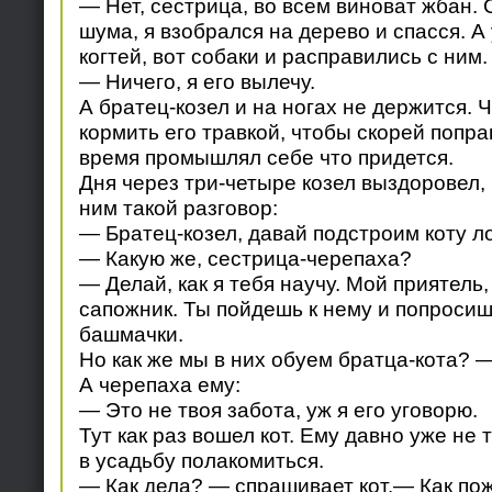
— Нет, сестрица, во всем виноват жбан. 
шума, я взобрался на дерево и спасся. А 
когтей, вот собаки и расправились с ним.
— Ничего, я его вылечу.
А братец-козел и на ногах не держится. 
кормить его травкой, чтобы скорей поправ
время промышлял себе что придется.
Дня через три-четыре козел выздоровел, 
ним такой разговор:
— Братец-козел, давай подстроим коту л
— Какую же, сестрица-черепаха?
— Делай, как я тебя научу. Мой приятель
сапожник. Ты пойдешь к нему и попросиш
башмачки.
Но как же мы в них обуем братца-кота? 
А черепаха ему:
— Это не твоя забота, уж я его уговорю.
Тут как раз вошел кот. Ему давно уже не
в усадьбу полакомиться.
— Как дела? — спрашивает кот.— Как по