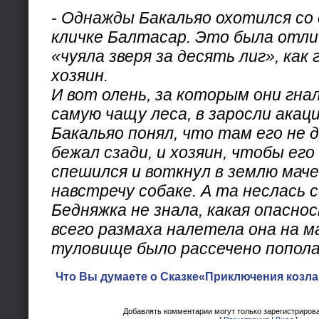
- Однажды Бакальяо охотился со 
кличке Балтасар. Это была отлич
«чуяла зверя за десять лиг», как 
хозяин.
И вот олень, за которым они гнал
самую чащу леса, в заросли акаци
Бакальяо понял, что там его не 
бежал сзади, и хозяин, чтобы ег
спешился и воткнул в землю мач
навстречу собаке. А та неслась со
Бедняжка не знала, какая опасно
всего размаха налетела она на ма
туловище было рассечено пополам
Что Вы думаете о Сказке«Приключения козла 
Добавлять комментарии могут только зарегистриров