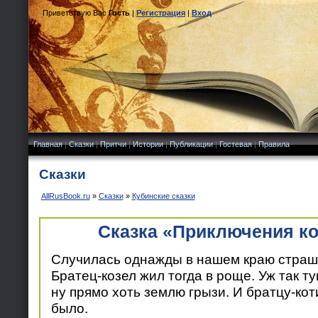
Приветствую Вас
Гость
|
Регистрация
|
Вход
Главная
|
Сказки
|
Притчи
|
Истории
|
Публикации
|
Гостевая
|
Правила
Сказки
AllRusBook.ru
»
Сказки
»
Кубинские сказки
Сказка «Приключения ко
Случилась однажды в нашем краю страш
Братец-козел жил тогда в роще. Уж так т
ну прямо хоть землю грызи. И братцу-кот
было.