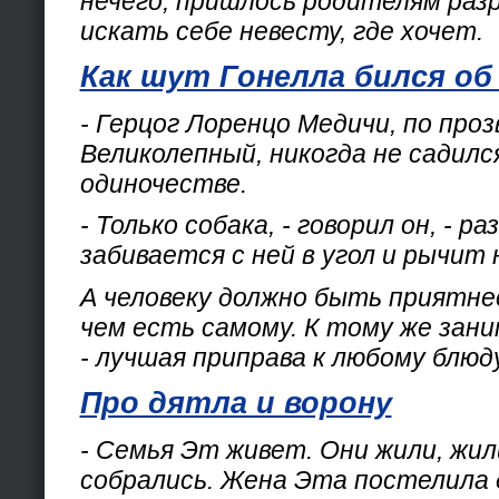
нечего, пришлось родителям раз
искать себе невесту, где хочет.
Как шут Гонелла бился об
- Герцог Лоренцо Медичи, по про
Великолепный, никогда не садился
одиночестве.
- Только собака, - говорил он, - р
забивается с ней в угол и рычит н
А человеку должно быть приятне
чем есть самому. К тому же зан
- лучшая приправа к любому блюду
Про дятла и ворону
- Семья Эт живет. Они жили, жи
собрались. Жена Эта постелила 