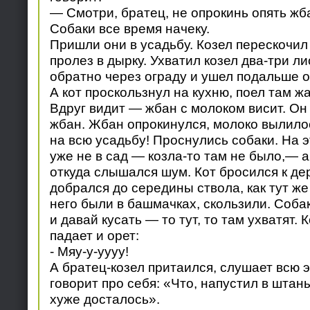
— Смотри, братец, не опрокинь опять жб
Собаки все время начеку.
Пришли они в усадьбу. Козел перескочил 
пролез в дырку. Ухватил козел два-три л
обратно через ограду и ушел подальше о
А кот проскользнул на кухню, поел там ж
Вдруг видит — жбан с молоком висит. Он
жбан. Жбан опрокинулся, молоко вылило
на всю усадьбу! Проснулись собаки. На 
уже не в сад — козла-то там не было,— а
откуда слышался шум. Кот бросился к дер
добрался до середины ствола, как тут же
него были в башмачках, скользили. Соба
и давай кусать — то тут, то там ухватят. 
падает и орет:
- Мяу-у-уууу!
А братец-козел притаился, слушает всю э
говорит про себя: «Что, напустил в штан
хуже досталось».