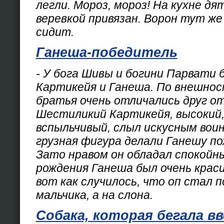
легли. Мороз, мороз! На кухне дя
веревкой привязан. Ворон тут же 
сидит.
Ганеша-победитель
- У бога Шивы и богини Парвати 
Картикейя и Ганеша. По внешнос
братья очень отличались друг от
Шестиликий Картикейя, высокий,
вспыльчивый, слыл искусным воин
грузная фигура делали Ганешу по
Зато нравом он обладал спокойн
рождения Ганеша был очень крас
вот как случилось, что оп стал п
мальчика, а на слона.
Собака, которая бегала в