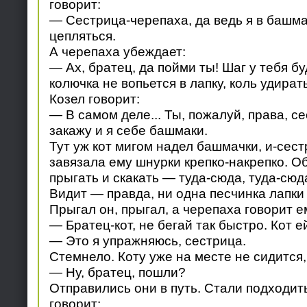
говорит:
— Сестрица-черепаха, да ведь я в башма
цепляться.
А черепаха убеждает:
— Ах, братец, да пойми ты! Шаг у тебя бу
колючка не вопьется в лапку, коль удират
Козел говорит:
— В самом деле... Ты, пожалуй, права, с
закажу и я себе башмаки.
Тут уж кот мигом надел башмачки, и-сес
завязала ему шнурки крепко-накрепко. Об
прыгать и скакать — туда-сюда, туда-сюд
Видит — правда, ни одна песчинка лапки 
Прыгал он, прыгал, а черепаха говорит е
— Братец-кот, не бегай так быстро. Кот е
— Это я упражняюсь, сестрица.
Стемнело. Коту уже на месте не сидится, 
— Ну, братец, пошли?
Отправились они в путь. Стали подходить
говорит: