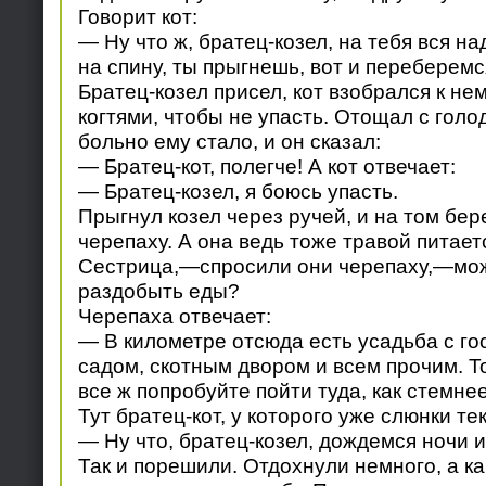
Говорит кот:
— Ну что ж, братец-козел, на тебя вся на
на спину, ты прыгнешь, вот и переберемся
Братец-козел присел, кот взобрался к не
когтями, чтобы не упасть. Отощал с голо
больно ему стало, и он сказал:
— Братец-кот, полегче! А кот отвечает:
— Братец-козел, я боюсь упасть.
Прыгнул козел через ручей, и на том бер
черепаху. А она ведь тоже травой питает
Сестрица,—спросили они черепаху,—мож
раздобыть еды?
Черепаха отвечает:
— В километре отсюда есть усадьба с го
садом, скотным двором и всем прочим. То
все ж попробуйте пойти туда, как стемнее
Тут братец-кот, у которого уже слюнки тек
— Ну что, братец-козел, дождемся ночи 
Так и порешили. Отдохнули немного, а ка