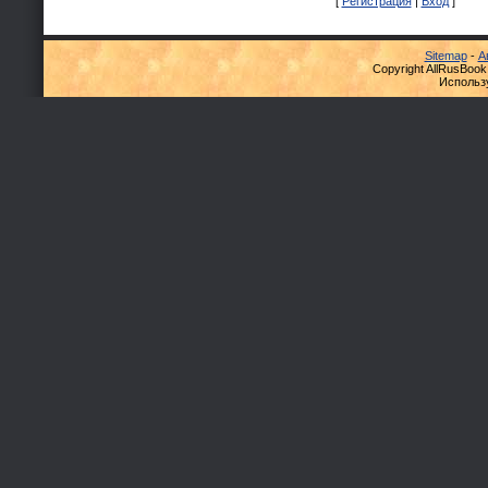
[
Регистрация
|
Вход
]
Sitemap
-
А
Copyright AllRusBook
Использ