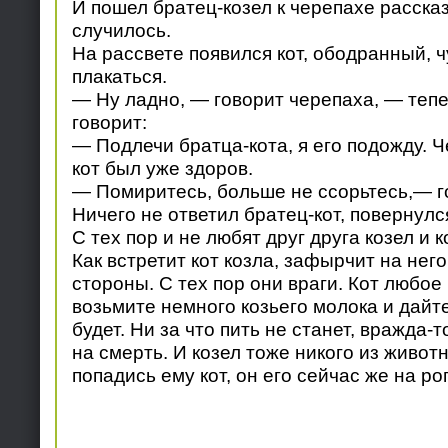
И пошел братец-козел к черепахе рассказ
случилось.
На рассвете появился кот, ободранный, ч
плакаться.
— Ну ладно, — говорит черепаха, — тепер
говорит:
— Подлечи братца-кота, я его подожду. Ч
кот был уже здоров.
— Помиритесь, больше не ссорьтесь,— г
Ничего не ответил братец-кот, повернулс
С тех пор и не любят друг друга козел и ко
Как встретит кот козла, зафырчит на нег
стороны. С тех пор они враги. Кот любое 
возьмите немного козьего молока и дайте 
будет. Ни за что пить не станет, вражда-т
на смерть. И козел тоже никого из животн
попадись ему кот, он его сейчас же на рог