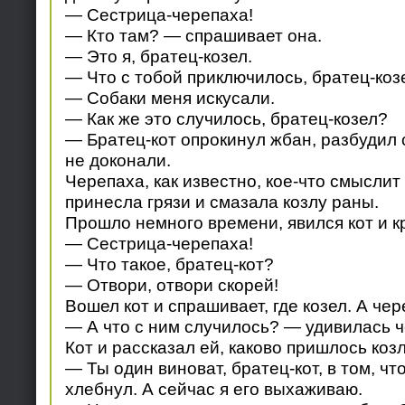
— Сестрица-черепаха!
— Кто там? — спрашивает она.
— Это я, братец-козел.
— Что с тобой приключилось, братец-коз
— Собаки меня искусали.
— Как же это случилось, братец-козел?
— Братец-кот опрокинул жбан, разбудил с
не доконали.
Черепаха, как известно, кое-что смыслит
принесла грязи и смазала козлу раны.
Прошло немного времени, явился кот и к
— Сестрица-черепаха!
— Что такое, братец-кот?
— Отвори, отвори скорей!
Вошел кот и спрашивает, где козел. А чер
— А что с ним случилось? — удивилась ч
Кот и рассказал ей, каково пришлось козл
— Ты один виноват, братец-кот, в том, чт
хлебнул. А сейчас я его выхаживаю.