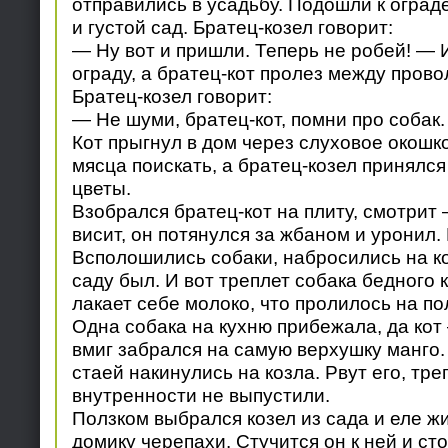
отправились в усадьбу. Подошли к ограде
и густой сад. Братец-козел говорит:
— Ну вот и пришли. Теперь не робей! — 
ограду, а братец-кот пролез между прово
Братец-козел говорит:
— Не шуми, братец-кот, помни про собак.
Кот прыгнул в дом через слуховое окошк
мясца поискать, а братец-козел принялся
цветы.
Взобрался братец-кот на плиту, смотрит
висит, он потянулся за жбаном и уронил.
Всполошились собаки, набросились на к
саду был. И вот треплет собака бедного к
лакает себе молоко, что пролилось на по
Одна собака на кухню прибежала, да кот
вмиг забрался на самую верхушку манго.
стаей накинулись на козла. Рвут его, тре
внутренности не выпустили.
Ползком выбрался козел из сада и еле ж
домику черепахи. Стучится он к ней и сто