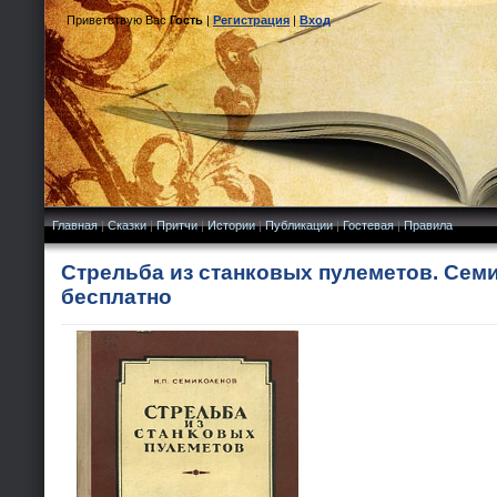
Приветствую Вас
Гость
|
Регистрация
|
Вход
Главная
|
Сказки
|
Притчи
|
Истории
|
Публикации
|
Гостевая
|
Правила
Стрельба из станковых пулеметов. Семи
бесплатно