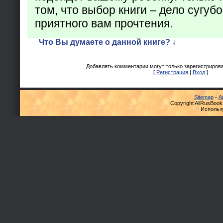
том, что выбор книги – дело сугуб
приятного вам прочтения.
Что Вы думаете о данной книге? ↓
Добавлять комментарии могут только зарегистриров
[
Регистрация
|
Вход
]
Sitemap
-
А
Copyright AllRusBook
Использ