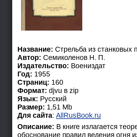
Название:
Стрельба из станковых 
Автор:
Семиколенов Н. П.
Издательство:
Воениздат
Год:
1955
Страниц:
160
Формат:
djvu в zip
Язык:
Русский
Размер:
1,51 Mb
Для сайта
:
AllRusBook.ru
Описание:
В книге излагается теор
обоснование правил ведения огня и