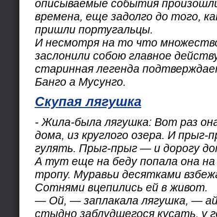
описываемые события произошли 
времена, еще задолго до того, ка
пришли португальцы.
И несмотря на то что множеств
заслонили собою главное действ
старинная легенда подтвержда
Банго а Мусунго.
Скупая лягушка
- Жила-была лягушка: Вот раз он
дома, из круглого озера. И прыг
гулять. Прыг-прыг — и дорогу д
А тут еще на беду попала она н
тропу. Муравьи десятками взбежа
Сотнями вцепились ей в живот.
— Ой, — заплакала лягушка, — ай
стыдно заблудшегося кусать, у г