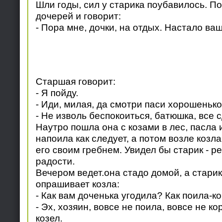
Шли годы, сил у старика поубавилось. По
дочерей и говорит:
- Пора мне, дочки, на отдых. Настало ваш
Старшая говорит:
- Я пойду.
- Иди, милая, да смотри паси хорошенько
- Не изволь беспокоиться, батюшка, все 
Наутро пошла она с козами в лес, пасла 
напоила как следует, а потом возле козл
его своим гребнем. Увидел бы старик - р
радости.
Вечером ведет.она стадо домой, а стари
опрашивает козла:
- Как вам доченька угодила? Как поила-к
- Эх, хозяин, вовсе не поила, вовсе не ко
козел.