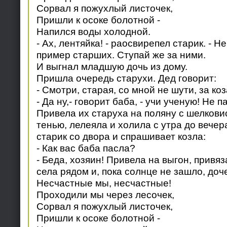
Сорвал я пожухлый листочек,
Пришли к осоке болотной -
Напился воды холодной.
- Ах, лентяйка! - раосвирепел старик. - Н
пример старших. Ступай же за ними.
И выгнал младшую дочь из дому.
Пришла очередь старухи. Дед говорит:
- Смотри, старая, со мной не шути, за ко
- Да ну,- говорит баба, - учи ученую! Не па
Привела их старуха на поляну с шелкови
тенью, лелеяла и холила с утра до вечер
старик со двора и спрашивает козла:
- Как вас баба пасла?
- Беда, хозяин! Привела на выгон, привяз
села рядом и, пока солнце не зашло, доч
Несчастные мы, несчастные!
Проходили мы через лесочек,
Сорвал я пожухлый листочек,
Пришли к осоке болотной -