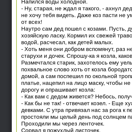
Напился воды холодной.
- Ну, старая, не ждал я такого, - ахнул де
не хочу тебя видеть. Даже коз пасти не ум
от всех!
Наутро сам дед пошел с козами. Пусть, д
хозяйскую ласку. Кормил их свежей трав
водой, расчесал, как детей малых.
- Хоть меня они добром вспомянут, раз н
старухи и дочек. Спрошу-ка я козла, како
Размечтался старик, захотелось ему уел
похвальное слово хоть от козла бородато
домой, а сам поспешил по окольной троп
платье, нацепил на лицо маску, чтобы не
дорогу и опрашивает козла:
- Как вам с дедом живется? Небось, пол
- Как бы не так! - отвечает козел. - Еще х
девками. С утра привязал нас за рога к п
простояли мы целый день под солнцем 
Проходили мы через ленточек.
Сорвал я пожухлый листочек.