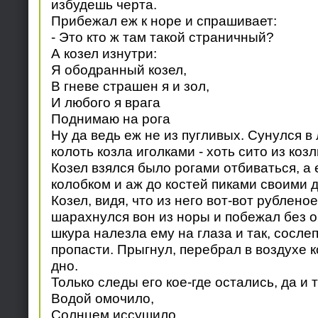
избудешь черта.
Прибежал еж к норе и спрашивает:
- Это кто ж там такой страничный?
А козел изнутри:
Я ободранный козел,
В гневе страшен я и зол,
И любого я врага
Поднимаю на рога
Ну да ведь еж не из пугливых. Сунулся в 
колоть козла иголками - хоть сито из коз
Козел взялся было рогами отбиваться, а
колобком и аж до костей пиками своими 
Козел, видя, что из него вот-вот рублено
шарахнулся вон из норы и побежал без о
шкура налезла ему на глаза и так, сосле
пропасти. Прыгнул, перебрал в воздухе к
дно.
Только следы его кое-где остались, да и 
Водой омочило,
Солнцем иссушило,