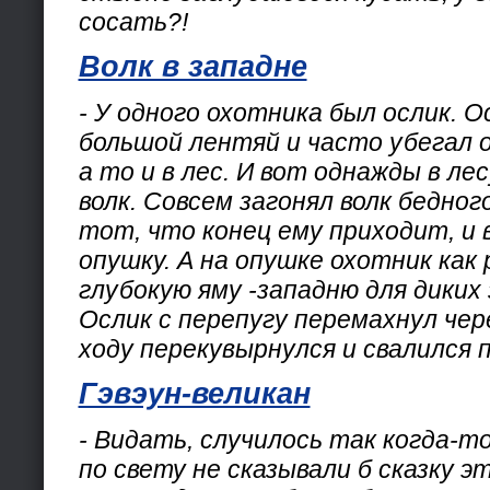
сосать?!
Волк в западне
- У одного охотника был ослик. 
большой лентяй и часто убегал о
а то и в лес. И вот однажды в ле
волк. Совсем загонял волк бедног
тот, что конец ему приходит, и
опушку. А на опушке охотник как 
глубокую яму -западню для диких 
Ослик с перепугу перемахнул чере
ходу перекувырнулся и свалился 
Гэвэун-великан
- Видать, случилось так когда-то,
по свету не сказывали б сказку эт