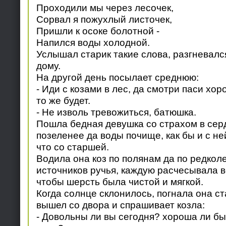
Проходили мы через лесочек,
Сорвал я пожухлый листочек,
Пришли к осоке болотной -
Напился воды холодной.
Услышал старик такие слова, разгневался
дому.
На другой день посылает среднюю:
- Иди с козами в лес, да смотри паси хор
то же будет.
- Не изволь тревожиться, батюшка.
Пошла бедная девушка со страхом в серд
позеленее да воды почище, как бы и с не
что со старшей.
Водила она коз по полянам да по редколе
источников ручья, каждую расчесывала во
чтобы шерсть была чистой и мягкой.
Когда солнце склонилось, погнала она ста
вышел со двора и спрашивает козла:
- Довольны ли вы сегодня? хороша ли бы