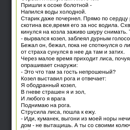
Пришли к осоке болотной -
Напился воды холодной.
Старик даже почернел. Прямо по сердцу 
скотина все,время его за нос водила. Сх
кинулся на козла заживо шкуру снимать.
- вырвался козел, заблеял дурным голосом
Бежал он, бежал, пока не споткнулся о л
от страха сунулся в нее да там и затих.
Через малое время приходит лиса, почуя
опрашивает снаружи:
- Это что там за гость непрошеный?
Козел выставил рога и отвечает:
Я ободранный козел,
В гневе страшен я и зол,
И любого я врага
Поднимаю на рога.
Струсила лиса, пошла к ежу.
- Иди, куманек, выгони из моей норы неч
дом - не вытащишь. А ты со своими колю