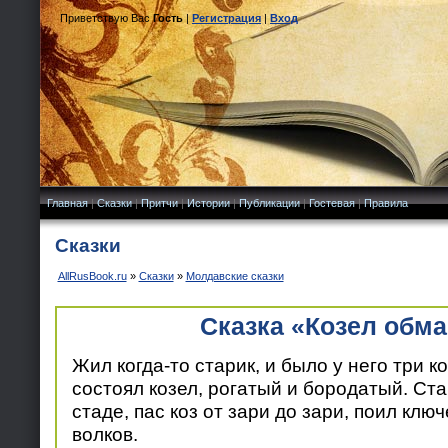
Приветствую Вас
Гость
|
Регистрация
|
Вход
Главная
|
Сказки
|
Притчи
|
Истории
|
Публикации
|
Гостевая
|
Правила
Сказки
AllRusBook.ru
»
Сказки
»
Молдавские сказки
Сказка «Козел обм
Жил когда-то старик, и было у него три ко
состоял козел, рогатый и бородатый. Ста
стаде, пас коз от зари до зари, поил клю
волков.