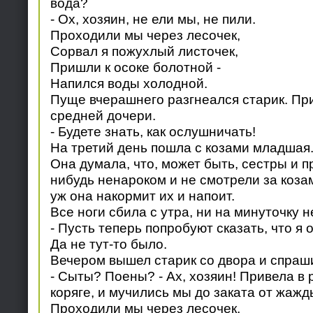
вода?
- Ох, хозяин, не ели мы, не пили.
Проходили мы через лесочек,
Сорвал я пожухлый листочек,
Пришли к осоке болотной -
Напился воды холодной.
Пуще вчерашнего разгнеался старик. Пр
средней дочери.
- Будете знать, как ослушничать!
На третий день пошла с козами младшая
Она думала, что, может быть, сестры и п
нибудь ненароком и не смотрели за козам
уж она накормит их и напоит.
Все ноги сбила с утра, ни на минуточку н
- Пусть теперь попробуют сказать, что я 
Да не тут-то было.
Вечером вышел старик со двора и спраш
- Сыты? Поены? - Ах, хозяин! Привела в 
коряге, и мучились мы до заката от жажд
Проходили мы через лесочек,