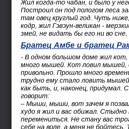
Жил когда-то чабан, и было у не
Построил он под пологом леса заг
там овец круглый год. Чуть ниже
кодр, жил Гэвэун-великан - мерз
змей, не видать бы его ни во сне, 
Братец Амбе и братец Ра
- В одном большом доме жил кот,
много мышей. Кот ловил мышей, е
привольно. Прошло много времени
трудно ему стало ловить мышей.
как быть, и, наконец, придумал. 
говорит:
– Мыши, мыши, вот зачем я позва
худо я жил и вас обижал. Стыдно 
перемениться. Не стану вас тро
себе на воле, а меня не бойтесь.