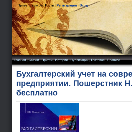
Приветствую Вас
Гость
|
Регистрация
|
Вход
Главная
|
Сказки
|
Притчи
|
Истории
|
Публикации
|
Гостевая
|
Правила
Бухгалтерский учет на сов
предприятии. Пошерстник Н.
бесплатно