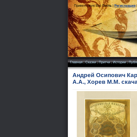
Приветствую Вас
Гость
|
Регистрация
Главная
|
Сказки
|
Притчи
|
Истории
|
Публ
Андрей Осипович Кар
А.А., Хорев М.М. скач