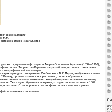
ворческое наследие.
ев М.М.
-Вятское книжное издательство
 русского художника и фотографа Андрея Осиповича Карелина (1837—1906),
 фотографии. Творчество Карелина сыграло большую роль в становлении
 и фотографической композиции.
 характерна для того времени. Он был, как и В. Г. Перов, внебрачным сыном
Е.Репину, проявив склонность к рисованию, попал в обучение к
повезло: нашелся помещик-меценат, который отправил талантливого юношу
жеств. Уже в годы обучения в академии, которую Карелин окончил в 1864
 и увлекся ею. С тех пор на всю жизнь фотография и живопись равно
рафий, исполненных Карелиным.
По
Как
И с