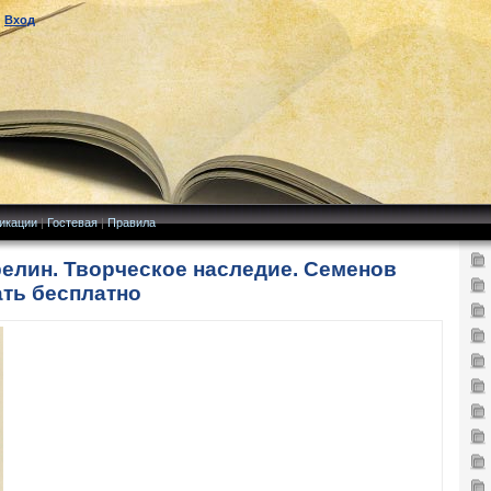
|
Вход
икации
|
Гостевая
|
Правила
елин. Творческое наследие. Семенов
ать бесплатно