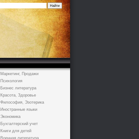
Маркетинг, Продажи
Психология
Бизнес литература
Красота, Здоровье
Философия, Эзотерика
Иностранные языки
Экономика
Бухгалтерский учет
Книги для детей
Военная литература