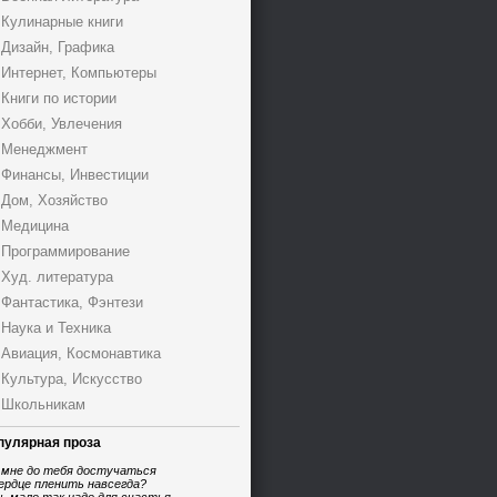
Кулинарные книги
Дизайн, Графика
Интернет, Компьютеры
Книги по истории
Хобби, Увлечения
Менеджмент
Финансы, Инвестиции
Дом, Хозяйство
Медицина
Программирование
Худ. литература
Фантастика, Фэнтези
Наука и Техника
Авиация, Космонавтика
Культура, Искусство
Школьникам
пулярная проза
 мне до тебя достучаться
ердце пленить навсегда?