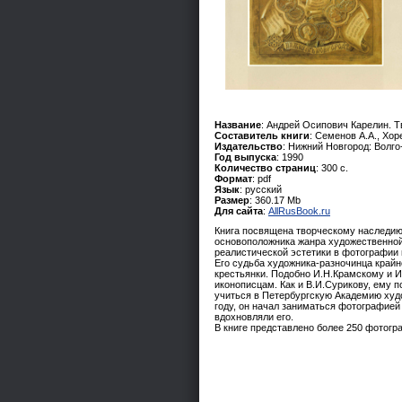
Название
: Андрей Осипович Карелин. Т
Составитель книги
: Семенов А.А., Хор
Издательство
: Нижний Новгород: Волго
Год выпуска
: 1990
Количество страниц
: 300 с.
Формат
: pdf
Язык
: русский
Размер
: 360.17 Mb
Для сайта
:
AllRusBook.ru
Книга посвящена творческому наследию
основоположника жанра художественной
реалистической эстетики в фотографии
Его судьба художника-разночинца крайне
крестьянки. Подобно И.Н.Крамскому и И.
иконописцам. Как и В.И.Сурикову, ему 
учиться в Петербургскую Академию худо
году, он начал заниматься фотографией
вдохновляли его.
В книге представлено более 250 фотог