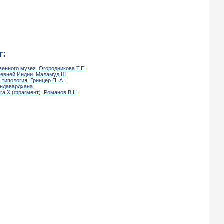
т:
енного музея. Огородникова Т.П.
ревней Индии. Маламуд Ш.
 типология. Гринцер П. А.
андавардхана
ига X (фрагмент). Романов В.Н.