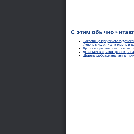
С этим обычно читаю
Сокровища Иркутского художеств
Испечь мир: ритуал и мысль в д
Древнеиндийский эпос. Генезис и
Дхваньялока ("Свет дхвани") Ан
Шатапатха-брахмана: книга I; кн