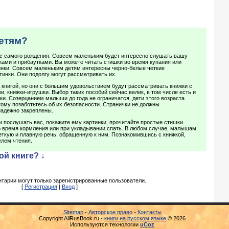
детям?
с самого рождения. Совсем маленьким будет интересно слушать вашу
ами и прибаутками. Вы можете читать стишки во время купания или
нки. Совсем маленьким детям интересны черно-белые четкие
тинки. Они подолгу могут рассматривать их.
а книгой, но они с большим удовольствием будут рассматривать книжки с
, книжки-игрушки. Выбор таких пособий сейчас велик, в том числе есть и
ки. Созерцанием малыши до года не ограничатся, дети этого возраста
тому позаботьтесь об их безопасности. Странички не должны
надежно закреплены.
 послушать вас, покажите ему картинки, прочитайте простые стишки.
время кормления или при укладывании спать. В любом случае, малышам
еткую и плавную речь, обращенную к ним. Познакомившись с книжкой,
лем чтения.
ой книге? ↓
тарии могут только зарегистрированные пользователи.
[
Регистрация
|
Вход
]
Sitemap
-
Авторское право
-
Контакты
Copyright AllRusBook.ru -
книги на русском языке
© 2026
Используются технологии
uCoz