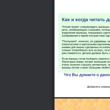
Как и когда читать 
Чтение может сопровождать малыша 
речь, изобилующую стишками, потешк
кормления малыша, показывать карти
изображения и яркие контрастные кар
"Ползунков", конечно, не удержишь з
клеенчатыми и картонными картинками
книжки для ванны сделанные из клеен
спешат попробовать все на вкус, поэ
расслаиваться, детали должны быть 
Если малыш готов полежать немного и
Некоторые мамы читают малышам во 
очень полезно слушать ритмичную, ч
малыш потом станет большим любите
Что Вы думаете о данн
Добавлять коммен