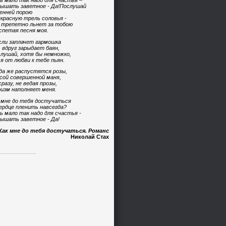
ь мало так надо для счастья –
ышать заветное - Да!Послушай
енней порою
красную трель соловья -
 трепетно льнет за тобою
спетая песня моя.
сли заплачет гармошка
 вдруг зарыдает баян,
лушай, хотя бы немножко,
 я от любви к тебе пьян.
да же распустятся розы,
сой совершенной маня,
сразу, не ведая прозы,
изм наполняет меня.
 мне до тебя достучаться
ердце пленить навсегда?
ь мало так надо для счастья -
ышать заветное - Да!
Как мне до тебя достучаться. Романс
Николай Стах