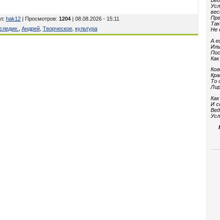
Вед
Усл
вес
Пре
л
:
hak12
| Просмотров
:
1204
| 08.08.2026 - 15:11
Так
следие.
,
Андрей
,
Творческое
,
культура
Не 
А е
Иль
Пос
Как
Ког
Кра
То 
Лир
Как
И с
Вед
Усл