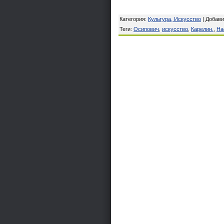
Категория
:
Культура, Искусство
|
Добави
Теги
:
Осипович
,
искусство
,
Карелин.
,
На