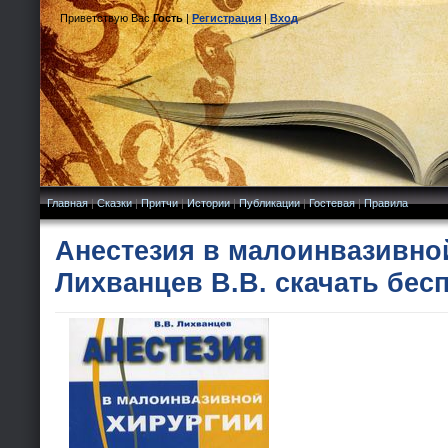
Приветствую Вас
Гость
|
Регистрация
|
Вход
Главная
|
Сказки
|
Притчи
|
Истории
|
Публикации
|
Гостевая
|
Правила
Анестезия в малоинвазивно
Лихванцев В.В. скачать бес