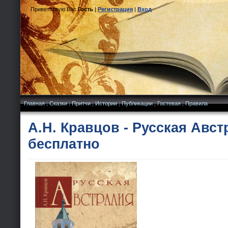
Приветствую Вас
Гость
|
Регистрация
|
Вход
Главная
|
Сказки
|
Притчи
|
Истории
|
Публикации
|
Гостевая
|
Правила
А.Н. Кравцов - Русская Авст
бесплатно