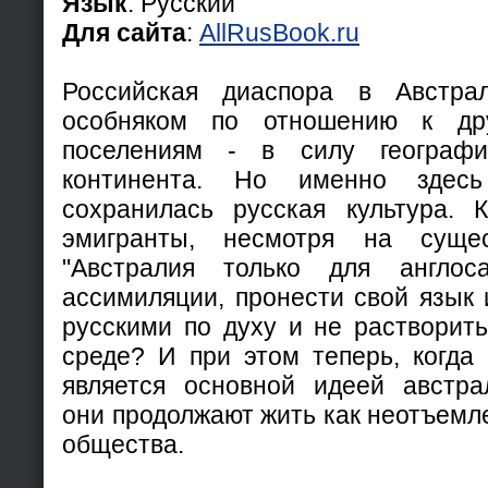
Язык
: Русский
Для сайта
:
AllRusBook.ru
Российская диаспора в Австра
особняком по отношению к дру
поселениям - в силу географи
континента. Но именно здес
сохранилась русская культура. 
эмигранты, несмотря на сущес
"Австралия только для англос
ассимиляции, пронести свой язык и
русскими по духу и не растворить
среде? И при этом теперь, когда 
является основной идеей австра
они продолжают жить как неотъемл
общества.