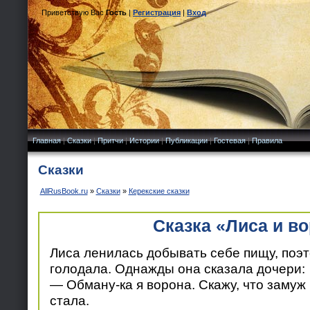
Приветствую Вас
Гость
|
Регистрация
|
Вход
Главная
|
Сказки
|
Притчи
|
Истории
|
Публикации
|
Гостевая
|
Правила
Сказки
AllRusBook.ru
»
Сказки
»
Керекские сказки
Сказка «Лиса и в
Лиса ленилась добывать себе пищу, поэт
голодала. Однажды она сказала дочери:
— Обману-ка я ворона. Скажу, что замуж
стала.