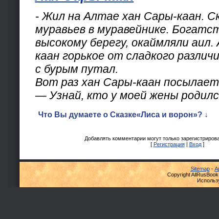
- Жил на Алтае хан Сары-каан. С
муравьев в муравейнике. Богатст
высокому берегу, окаймляли аил. 
каан горькое от сладкого различи
с бурым путал.
Вот раз хан Сары-каан посылает 
— Узнай, кто у моей жены родилс
Что Вы думаете о Сказке«Лиса и ворон»? ↓
Добавлять комментарии могут только зарегистриров
[
Регистрация
|
Вход
]
Sitemap
-
А
Copyright AllRusBook
Использ