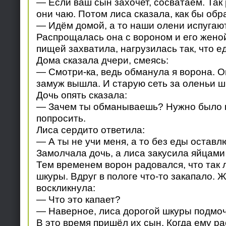
— Если ваш сын захочет, сосватаем. Так
они чаю. Потом лиса сказала, как бы обр
— Идём домой, а то наши олени испугают
Распрощалась она с вороном и его женой
пищей захватила, нагрузилась так, что е
Дома сказала дчери, смеясь:
— Смотри-ка, ведь обманула я ворона. Он
замуж вышла. И старую сеть за оленьи ш
Дочь опять сказала:
— Зачем ты обманываешь? Нужно было 
попросить.
Лиса сердито ответила:
— А ты не учи меня, а то без еды оставл
Замолчала дочь, а лиса закусила яйцами 
Тем временем ворон радовался, что так 
шкуры. Вдруг в пологе что-то закапало. 
воскликнула:
— Что это капает?
— Наверное, лиса дорогой шкуры подмоч
В это время пришёл их сын. Когда ему р