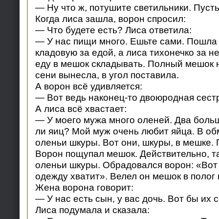
— Ну что ж, потушите светильники. Пусть
Когда лиса зашла, ворон спросил:
— Что будете есть? Лиса ответила:
— У нас пищи много. Ешьте сами. Пошла
кладовую за едой, а лиса тихонечко за н
еду в мешок складывать. Полный мешок н
сени вынесла, в угол поставила.
А ворон всё удивляется:
— Вот ведь наконец-то двоюродная сест
А лиса всё хвастает:
— У моего мужа много оленей. Два больш
ли яиц? Мой муж очень любит яйца. В о
оленьи шкуры. Вот они, шкуры, в мешке.
Ворон пощупал мешок. Действительно, там
оленьи шкуры. Обрадовался ворон: «Вот
одежду хватит». Велел он мешок в полог
Жена ворона говорит:
— У нас есть сын, у вас дочь. Вот бы их 
Лиса подумала и сказала: