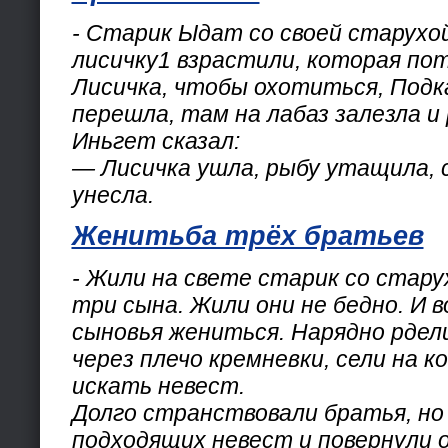
- Старик Ыдат со своей старухо
лисичку1 взрастили, которая по
Лисичка, чтобы охотиться, Подк
перешла, там на лабаз залезла и
Иньгет сказал:
— Лисичка ушла, рыбу утащила,
унесла.
Женитьба трёх братьев
- Жили на свете старик со старух
три сына. Жили они не бедно. И 
сыновья жениться. Нарядно рдели
через плечо кремневки, сели на к
искать невест.
Долго странствовали братья, но
подходящих невест и повернули 