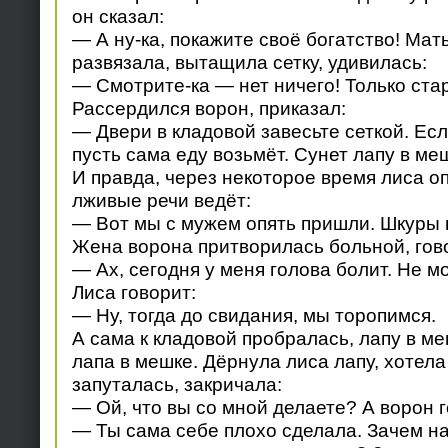
он сказал:
— А ну-ка, покажите своё богатство! Мат
развязала, вытащила сетку, удивилась:
— Смотрите-ка — нет ничего! Только стар
Рассердился ворон, приказал:
— Двери в кладовой завесьте сеткой. Есл
пусть сама еду возьмёт. Сунет лапу в меш
И правда, через некоторое время лиса о
лживые речи ведёт:
— Вот мы с мужем опять пришли. Шкуры 
Жена ворона притворилась больной, гов
— Ах, сегодня у меня голова болит. Не мо
Лиса говорит:
— Ну, тогда до свидания, мы торопимся.
А сама к кладовой пробралась, лапу в ме
лапа в мешке. Дёрнула лиса лапу, хотела 
запуталась, закричала:
— Ой, что вы со мной делаете? А ворон г
— Ты сама себе плохо сделала. Зачем н