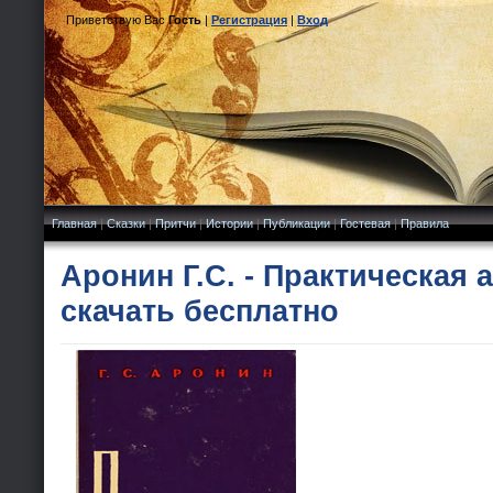
Приветствую Вас
Гость
|
Регистрация
|
Вход
Главная
|
Сказки
|
Притчи
|
Истории
|
Публикации
|
Гостевая
|
Правила
Аронин Г.С. - Практическая
скачать бесплатно