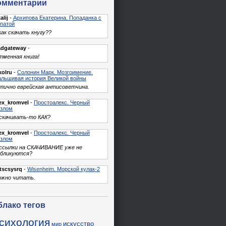
омментарии
alij
-
Архипова Екатерина. Попаданка с
патой
как скачать кнугу??
adgateway
-
менная книга!
kolru
-
Солонин Марк. Мозгоимение.
льшивая история Великой войны
пично еврейская антисоветчина.
ex_kromvel
-
Простоалекс. Черный
азлом
скачивать-то КАК?
ex_kromvel
-
Простоалекс. Черный
азлом
 ссылки на СКАЧИВАНИЕ уже не
убликуются?
tscsysrq
-
Wisenheim. Морской кулак-2
ожно читать.
блако тегов
сихология
искусство
мир