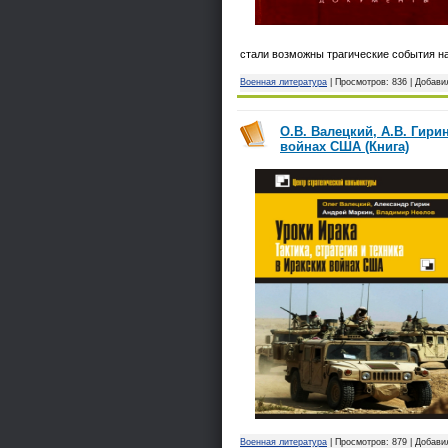
стали возможны трагические события н
Военная литература
| Просмотров: 836 | Добави
О.В. Валецкий, А.В. Гирин
войнах США (Книга)
Военная литература
| Просмотров: 879 | Добави