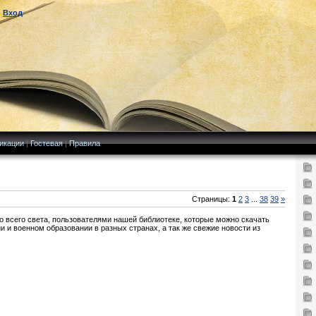
|
Вход
икации
|
Гостевая
|
Правила
Страницы:
1
2
3
...
38
39
»
о всего света, пользователями нашей библиотеке, которые можно скачать
ии и военном образовании в разных странах, а так же свежие новости из