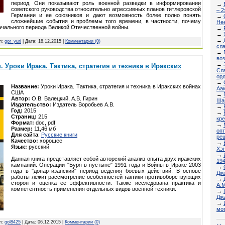
период. Они показывают роль военной разведки в информировании
→
советского руководства относительно агрессивных планов гитлеровской
– 2
Германии и ее союзников и дают возможность более полно понять
→
сложнейшие события и проблемы того времени, в частности, почему
Не
ачального периода Великой Отечественной войны.
→
→
→
л:
gor_yuri
| Дата:
18.12.2015
|
Комментарии (0)
сла
→
во
→
. Уроки Ирака. Тактика, стратегия и техника в Иракских
Сл
орд
→
Название:
Уроки Ирака. Тактика, стратегия и техника в Иракских войнах
Аа
США
→
Автор:
О.В. Валецкий, А.В. Гирин
Шар
Издательство:
Издатель Воробьев А.В.
→
Год:
2015
→
Страниц:
215
кре
Формат:
doc, pdf
→
Размер:
11,46 мб
оп
Для сайта
:
Русские книги
ре
Качество:
хорошее
→
Язык:
русский
Хэ
→
Данная книга представляет собой авторский анализ опыта двух иракских
194
кампаний: Операции "Буря в пустыне" 1991 года и Войны в Ираке 2003
→
года в "допартизанский" период ведения боевых действий. В основе
Дже
работы лежит рассмотрение особенностей тактики противоборствующих
→
сторон и оценка ее эффективности. Также исследована практика и
A.M
компетентность применения отдельных видов военной техники.
→
Дж
→
мо
л:
gol8425
| Дата:
06.12.2015
|
Комментарии (0)