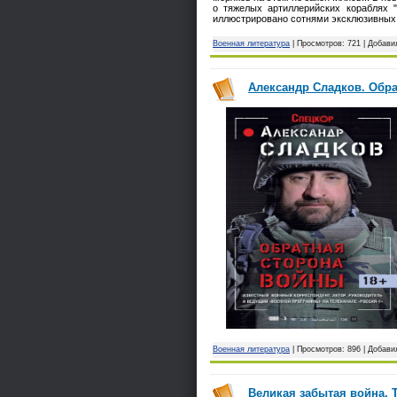
о тяжелых артиллерийских кораблях "
иллюстрировано сотнями эксклюзивных
Военная литература
| Просмотров: 721 | Добави
Александр Сладков. Обра
Военная литература
| Просмотров: 896 | Добави
Великая забытая война. Т