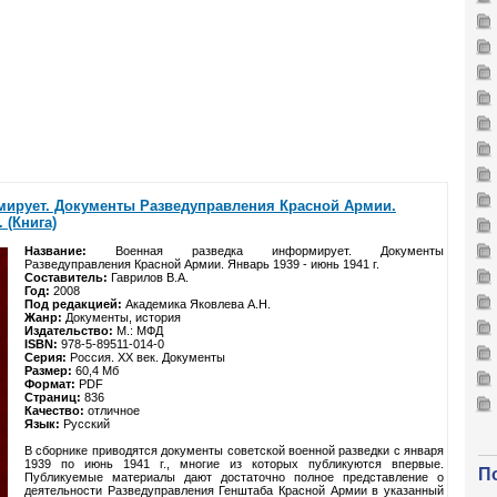
мирует. Документы Разведуправления Красной Армии.
 (Книга)
Название:
Военная разведка информирует. Документы
Разведуправления Красной Армии. Январь 1939 - июнь 1941 г.
Составитель:
Гаврилов В.А.
Год:
2008
Под редакцией:
Академика Яковлева А.Н.
Жанр:
Документы, история
Издательство:
М.: МФД
ISBN:
978-5-89511-014-0
Серия:
Россия. XX век. Документы
Размер:
60,4 Мб
Формат:
PDF
Страниц:
836
Качество:
отличное
Язык:
Русский
В сборнике приводятся документы советской военной разведки с января
1939 по июнь 1941 г., многие из которых публикуются впервые.
П
Публикуемые материалы дают достаточно полное представление о
деятельности Разведуправления Генштаба Красной Армии в указанный