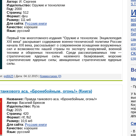
Автор:
И. Сергеев
S.T
Издательство:
Оружие и технологии
Год:
2000
Страниц:
512
Формат:
djvu
во
Размер:
111 мб
Для сайта
:
Русские книги
ав
Качество:
хорошее
ку
Язык:
русский
би
Первый том многотомного издания "Оружие и технологии. Энциклопедия
са
XXI века" раскрывает содержание военно-технической политики России
иг
начала ХХI века, рассказывает о современном оснащении вооруженных
сп
сил и возможностях нашей страны по экспорту вооружений, военной
ск
техники и оборонных технологий. Среди рассматриваемых тем —
стратегические ядерные силы наземного базирования; морские
ст
стратегические ядерные силы; авиационные стратегические ядерные
силы.
В
ил:
gol8425
| Дата:
04.12.2015
|
Комментарии (0)
Ма
- П
танкового аса. «Бронебойным, огонь!» (Книга)
У 
выс
Название:
Правда танкового аса. «Бронебойным, огонь!»
жи
Автор:
Василий Брюхов
Ког
Издательство:
Яуза
нор
Год:
2015
при
Страниц:
420
дру
Формат:
rtf, fb2
Размер:
10,6 мб
См
Для сайта
:
Русские книги
Качество:
хорошее
- В
Язык:
русский
кор