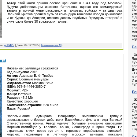
неп
Автор этой книги принял боевое крещение в 1941 году под Москвой,
еди
будучи добровольцем лыжного батальона, однако его командирский
Смо
талант в полной мере раскрылся в танковых войсках – за два года
смо
Василий Брюхов прошел путь от командира танкового взвода до комбата
Од
и от Курска до Австрии, сменив девять подбитых "тридцатьчетверок" и
мат
уничтожив более 30 вражеских танков.
жен
спа
мо
нев
ко
вил:
gol8425
| Дата:
04.12.2015
|
Комментарии (0)
Ба
- Х
Лад
га)
Куч
сол
Название:
Балтийцы сражаются
Ду
Год выпуска:
2015
- Е
Автор:
Адмирал В. Ф. Трибуц
оно
Серия:
Военные мемуары
И в
Издательство:
Москва: Вече
Кур
ISBN:
978-5-4444-3050-7
Формат:
PDF
Ле
Жанр:
История
Размер:
45.2 Mb
- Ж
Качество:
хорошее
охо
Количество страниц:
620 с илл.
стр
Язык:
Русский
Од
шку
Воспоминания адмирала Владимира Филипповича Трибуна
кло
рассказывают о боевых действиях Балтийского флота в годы Великой
жив
Отечественной войны. Автор уделяет большое внимание операциям
— Ч
моряков-балтийцев у Таллина, Ханко, Ленинграда и Кронштадта. На
шку
страницах книги повествуется о героизме корабельных экипажей,
морских пехотинцев и летчиков морской авиации, показана
Ст