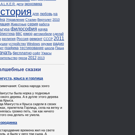
экономика
.A.L.K.E.R.
дети
история
для
любовь
на
йна
Управление
Сталин
Вертолет
2010
иация
серия
Животные
работа
философия
льтура
наука
блиотека
юмор
ВВС
автомобили
сделай
2011
ремонт
религия
Россия
м
СССР
радио
рушки
устройство
Windows
оружие
графика
тестирование
орт
школа
Пища
ачать
бесплатно
софт
Ужасы
2012
роительство
проза
2013
олшебные сказки
нгуста, крыса и горлица
римечания: Cказка народа зонго
Мангусты была норка у подножья
окого дерева. А в дупле этого дерева
ла Крыса.
да Мангуста и Крыса сидели в своих
ках, прилетела Горлица, села на ветку и
нялась громко петь, так как ничего
гого она делать не умела.
ородинка
 стародавние времена жил на свете
оль, и было у него три сына. А