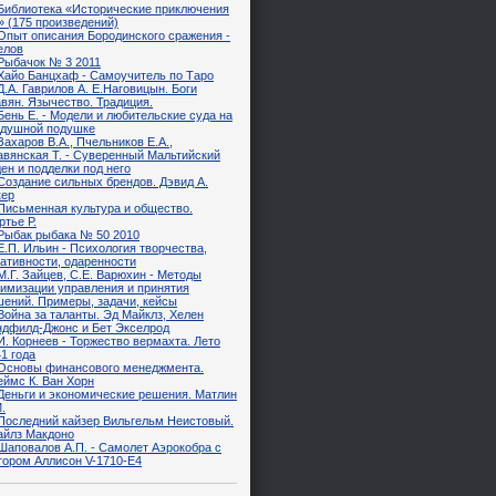
Библиотека «Исторические приключения
» (175 произведений)
Опыт описания Бородинского сражения -
елов
Рыбачок № 3 2011
Хайо Банцхаф - Самоучитель по Таро
Д.А. Гаврилов А. Е.Наговицын. Боги
вян. Язычество. Традиция.
Бень Е. - Модели и любительские суда на
здушной подушке
Захаров В.А., Пчельников Е.А.,
авянская Т. - Суверенный Мальтийский
ен и подделки под него
Создание сильных брендов. Дэвид А.
кер
Письменная культура и общество.
тье Р.
Рыбак рыбака № 50 2010
Е.П. Ильин - Психология творчества,
ативности, одаренности
М.Г. Зайцев, С.Е. Варюхин - Методы
тимизации управления и принятия
шений. Примеры, задачи, кейсы
Война за таланты. Эд Майклз, Хелен
ндфилд-Джонс и Бет Экселрод
И. Корнеев - Торжество вермахта. Лето
1 года
Основы финансового менеджмента.
ймс К. Ван Хорн
Деньги и экономические решения. Матлин
.
Последний кайзер Вильгельм Неистовый.
айлз Макдоно
Шаповалов А.П. - Самолет Аэрокобра с
тором Аллисон V-1710-E4