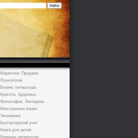
Маркетинг, Продажи
Психология
Бизнес литература
Красота, Здоровье
Философия, Эзотерика
Иностранные языки
Экономика
Бухгалтерский учет
Книги для детей
Военная литература