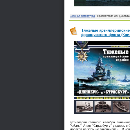
Военная литература
| Просмотров: 702 | Добави
Тяжелые артиллерийские
французского флота (Книг
артиллерии главного калибра линейно
Ройаль". А вот "Страсбургу" удалось 
моряков на этом не закончились... В 