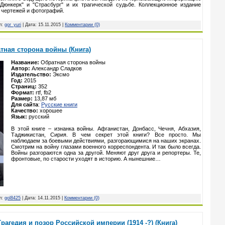
Дюнкерк" и "Страсбург" и их трагической судьбе. Коллекционное издание
 чертежей и фотографий.
л:
gor_yuri
| Дата:
15.11.2015
|
Комментарии (0)
тная сторона войны (Книга)
Название:
Обратная сторона войны
Автор:
Александр Сладков
Издательство:
Эксмо
Год:
2015
Страниц:
352
Формат:
rtf, fb2
Размер:
13,87 мб
Для сайта
:
Русские книги
Качество:
хорошее
Язык:
русский
В этой книге – изнанка войны. Афганистан, Донбасс, Чечня, Абхазия,
Таджикистан, Сирия. В чем секрет этой книги? Все просто. Мы
наблюдаем за боевыми действиями, разгорающимися на наших экранах.
Смотрим на войну глазами военного корреспондента. И так было всегда.
Войны разгораются одна за другой. Меняют друг друга и репортеры. Те,
фронтовые, по старости уходят в историю. А нынешние…
л:
gol8425
| Дата:
14.11.2015
|
Комментарии (0)
рагедия и позор Российской империи (1914 -?) (Книга)