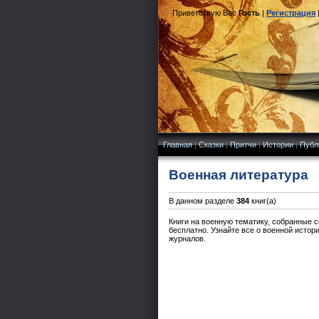
Приветствую Вас
Гость
|
Регистрация
Главная
|
Сказки
|
Притчи
|
Истории
|
Публ
Военная литература
В данном разделе
384
книг(а)
Книги на военную тематику, собранные с
бесплатно. Узнайте все о военной истор
журналов.