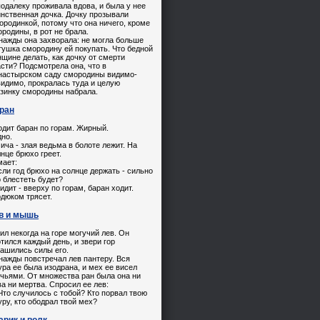
одалеку проживала вдова, и была у нее
нственная дочка. Дочку прозывали
родинкой, потому что она ничего, кроме
родины, в рот не брала.
нажды она захворала: не могла больше
ушка смородину ей покупать. Что бедной
щине делать, как дочку от смерти
сти? Подсмотрела она, что в
настырском саду смородины видимо-
идимо, прокралась туда и целую
рзинку смородины набрала.
ран
одит баран по горам. Жирный.
но.
ича - злая ведьма в болоте лежит. На
нце брюхо греет.
мает:
сли год брюхо на солнце держать - сильно
 блестеть будет?
идит - вверху по горам, баран ходит.
дюком трясет.
в и мышь
ил некогда на горе могучий лев. Он
тился каждый день, и звери гор
ашились силы его.
нажды повстречал лев пантеру. Вся
ра ее была изодрана, и мех ее висел
чьями. От множества ран была она ни
а ни мертва. Спросил ее лев:
то случилось с тобой? Кто порвал твою
ру, кто ободрал твой мех?
арик и волк