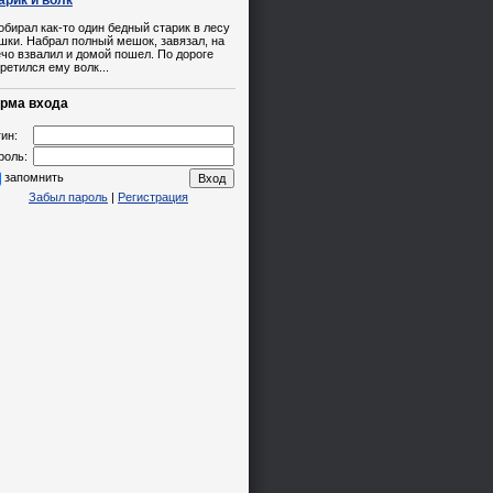
обирал как-то один бедный старик в лесу
ки. Набрал полный мешок, завязал, на
чо взвалил и домой пошел. По дороге
ретился ему волк...
рма входа
ин:
роль:
запомнить
Забыл пароль
|
Регистрация