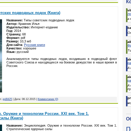
К
vit
тских подводных лодок (Книга)
ло
а 
Название:
Типы советских подводных лодок
Автор:
Крамник Илья
Издательство:
Интернет-издание
b
Год:
2014
От
Страниц:
68
Формат:
pdf
Размер:
10,3 мб
al
Для сайта
:
Русские книги
Фа
Качество:
хорошее
Ти
Язык:
русский
Анализируются типы подводных лодок, входивших в подводный флот
al
Советского Союза и находящихся на боевом дежурстве в наше время в
р
России.
А 
al
р
А
п
pr
л:
gol8425
| Дата:
06.12.2015
|
Комментарии (0)
м
. Оружие и технологии России. XXI век. Том 1.
силы (Книга)
О
Название:
Энциклопедия. Оружие и технологии России. XXI век. Том 1.
П
Стратегические ядерные силы