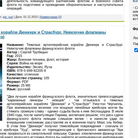
деятельность командующего Балтийским флотом и Военного совета
флота по подготовке и проведению оборонительных и наступательных
- С
операций.
шиш
пле
л:
gor_yuri
| Дата:
01.12.2015
|
Комментарии (0)
вст
Фо
 корабли Дюнкерк и Страсбург. Невезучие флагманы
а)
Лог
Па
Название:
Тяжелые артиллерийские корабли Дюнкерк и Страсбург.
Невезучие флагманы французского флота
Автор :
Сергей Трубицын
Год:
2015
Жанр:
Военная техника, флот, история
Серия:
Война на море
Издательство:
Эксмо, Яуза
ISBN:
978-5-699-82205-8
Качество:
отличное
Количество страниц:
105
Формат:
PDF
Размер:
25 Мб
Язык:
русский
"Два лучших корабля французского флота, значительно превосходящие
"карманные линкоры " немцев" - так отзывался о тяжелых
артиллерийских кораблях "Дюнкерк" и "Страсбург" Уинстон Черчилль.
При минимальном везении эти мощные линейные крейсера могли бы
стяжать громкую славу - однако судьба была к ним беспощадна. В июле
1940 года, после капитуляции Парижа, англичане решили, что риск сдачи
французского флота немцам слишком велик - и нанесли удар по
вчерашним союзникам, расстреляв их в военном порту Мерс эль Кебир.
В этом бою "Дюнкерк" получил тяжелейшие повреждения - сначала от
го крейсера "Худ", затем от торпедоносцев с британского авианосца "Арк
с боем прорваться из смертельной ловушки. Однако злоключения французских
новой книге ведущего историка флота вы найдете исчерпывающую информацию