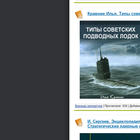
Крамник Илья. Типы сове
Военная литература
| Просмотров: 918 | Добави
И. Сергеев. Энциклопедия
Стратегические ядерные 