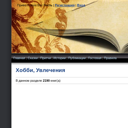
Приветствую Вас
Гость
|
Регистрация
|
Вход
Главная
|
Сказки
|
Притчи
|
Истории
|
Публикации
|
Гостевая
|
Правила
Хобби, Увлечения
В данном разделе
2190
книг(а)