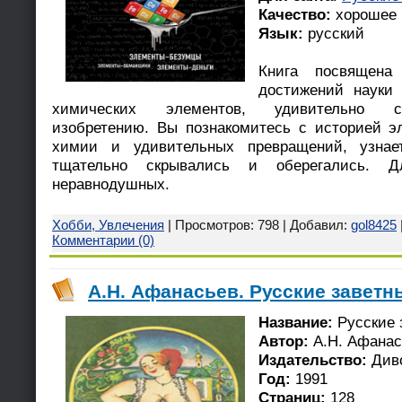
Качество:
хорошее
Язык:
русский
Книга посвящена
достижений науки
химических элементов, удивительно с
изобретению. Вы познакомитесь с историей э
химии и удивительных превращений, узнае
тщательно скрывались и оберегались. 
неравнодушных.
Хобби, Увлечения
| Просмотров: 798 | Добавил:
gol8425
Комментарии (0)
А.Н. Афанасьев. Русские заветны
Название:
Русские 
Автор:
А.Н. Афанас
Издательство:
Див
Год:
1991
Страниц:
128