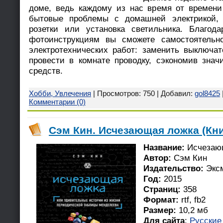
доме, ведь каждому из нас время от времени
бытовые проблемы с домашней электрикой, 
розетки или установка светильника. Благод
фотоинструкциям вы сможете самостоятельн
электротехнических работ: заменить выключа
провести в комнате проводку, сэкономив зна
средств.
Хобби, Увлечения
| Просмотров: 750 | Добавил:
gol8425
Комментарии (0)
Сэм Кин. Исчезающая ложка (Кни
Название:
Исчезаю
Автор:
Сэм Кин
Издательство:
Экс
Год:
2015
Страниц:
358
Формат:
rtf, fb2
Размер:
10,2 мб
Для сайта
:
Русские