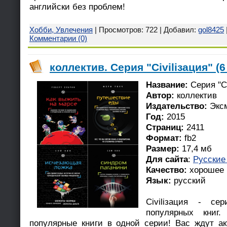
английски без проблем!
Хобби, Увлечения
| Просмотров: 722 | Добавил:
gol8425
Комментарии (0)
коллектив. Серия "Civiliзация" (6
Название:
Серия "Ci
Автор:
коллектив
Издательство:
Экс
Год:
2015
Страниц:
2411
Формат:
fb2
Размер:
17,4 мб
Для сайта
:
Русские
Качество:
хорошее
Язык:
русский
Civiliзация - се
популярных книг
популярные книги в одной серии! Вас ждут а