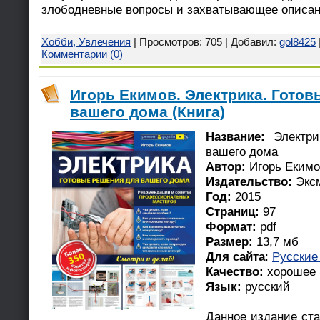
злободневные вопросы и захватывающее описани
Хобби, Увлечения
| Просмотров: 705 | Добавил:
gol8425
Комментарии (0)
Игорь Екимов. Электрика. Гото
вашего дома (Книга)
Название:
Электри
вашего дома
Автор:
Игорь Екимо
Издательство:
Экс
Год:
2015
Страниц:
97
Формат:
pdf
Размер:
13,7 мб
Для сайта
:
Русские
Качество:
хорошее
Язык:
русский
Данное издание ст