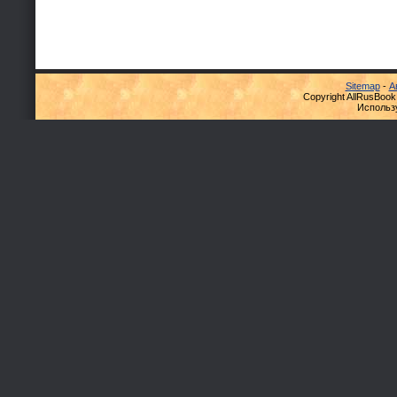
Sitemap
-
А
Copyright AllRusBook
Использ