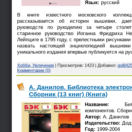
Язык:
русский
В книге известного московского колле
рассказывается об истории вышивки, дает
руководств по рукоделию за четыре столе
старинное руководство Иоганна Фридриха Н
Лейпциге в 1795 году, с прелестными рисункам
назвать настоящей энциклопедией вышивки 
уникального издания впервые публикуется на ру
Хобби, Увлечения
| Просмотров: 1423 | Добавил:
gol842
Комментарии (0)
А. Данилов. Библиотека электр
Сборник (13 книг) (Книга)
Название:
Библи
компонентов. Сборни
Автор:
А. Данилов
Издательство:
Дод
Год:
1999-2004