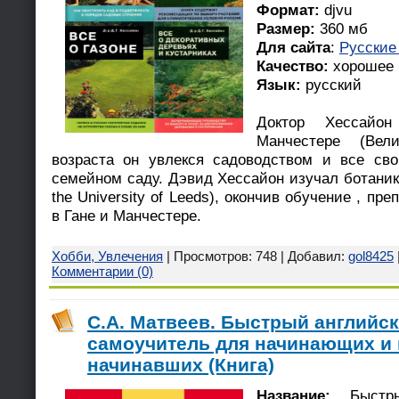
Формат:
djvu
Размер:
360 мб
Для сайта
:
Русские
Качество:
хорошее
Язык:
русский
Доктор Хессай
Манчестере (Вели
возраста он увлекся садоводством и все св
семейном саду. Дэвид Хессайон изучал ботаник
the University of Leeds), окончив обучение , пр
в Гане и Манчестере.
Хобби, Увлечения
| Просмотров: 748 | Добавил:
gol8425
Комментарии (0)
С.А. Матвеев. Быстрый английс
самоучитель для начинающих и
начинавших (Книга)
Название:
Быстры