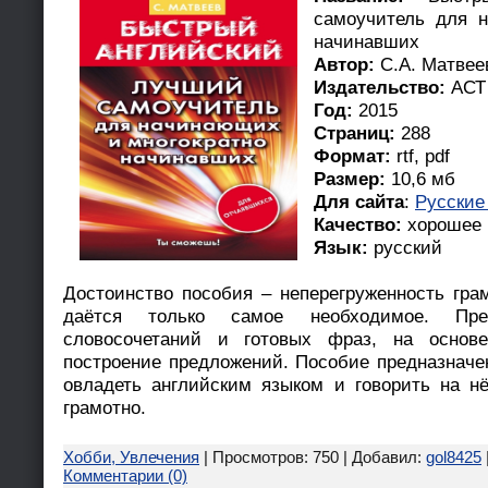
самоучитель для 
начинавших
Автор:
С.А. Матвее
Издательство:
АСТ
Год:
2015
Страниц:
288
Формат:
rtf, pdf
Размер:
10,6 мб
Для сайта
:
Русские
Качество:
хорошее
Язык:
русский
Достоинство пособия – неперегруженность гр
даётся только самое необходимое. Пре
словосочетаний и готовых фраз, на основе
построение предложений. Пособие предназначен
овладеть английским языком и говорить на н
грамотно.
Хобби, Увлечения
| Просмотров: 750 | Добавил:
gol8425
Комментарии (0)