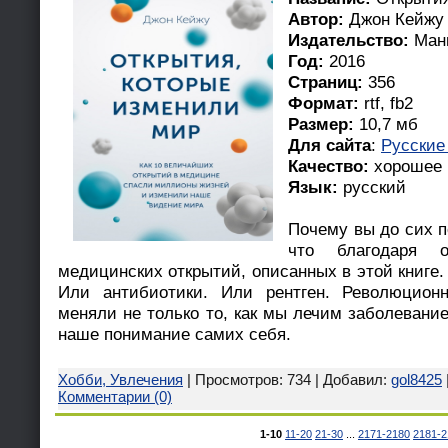
Автор:
Джон Кейжу
Издательство:
Манн
Год:
2016
Страниц:
356
Формат:
rtf, fb2
Размер:
10,7 мб
Для сайта
:
Русские
Качество:
хорошее
Язык:
русский
Почему вы до сих п
что благодаря 
медицинских открытий, описанных в этой книге.
Или антибиотики. Или рентген. Революцио
меняли не только то, как мы лечим заболевани
наше понимание самих себя.
Хобби, Увлечения
| Просмотров: 734 | Добавил:
gol8425
Комментарии (0)
1-10
11-20
21-30
...
2171-2180
2181-2