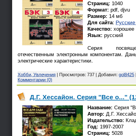
Страниц:
1040
Формат:
pdf, djvu
Размер:
14 мб
Для сайта
:
Русские
Качество:
хорошее
Язык:
русский
Серия посвя
отечественным электронным компонентам. Дан
электрические характеристики.
Хобби, Увлечения
| Просмотров: 737 | Добавил:
gol8425
Комментарии (0)
Д.Г. Хессайон. Серия "Все о..." (1
Название:
Серия "Вс
Автор:
Д.Г. Хессай
Издательство:
Клад
Год:
1997-2007
Страниц:
5028